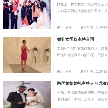
婚礼是一种宗教仪式或法律公证仪
夫妇适应新的社会角色和要求，准备
(64)人喜欢
发布时间：2020-12-
婚礼女司仪主持台词
女婚礼司仪即女性婚礼司仪。婚礼
民族和地域风俗习惯不同，依照当地
(85)人喜欢
发布时间：2020-12-
跨国婚姻婚礼主持人台词稿
幸福，是洁白的婚纱的在风中跳舞
老的道路；幸福，是今天一起迈向甜