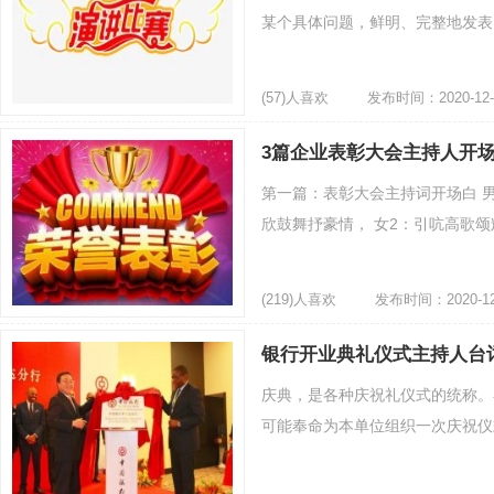
某个具体问题，鲜明、完整地发表自
(57)人喜欢
发布时间：2020-12-
3篇企业表彰大会主持人开
第一篇：表彰大会主持词开场白 男1
欣鼓舞抒豪情， 女2：引吭高歌颂辉
(219)人喜欢
发布时间：2020-12
银行开业典礼仪式主持人台
庆典，是各种庆祝礼仪式的统称。
可能奉命为本单位组织一次庆祝仪式