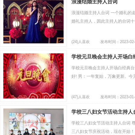
浪漫结婚主持人台词
浪漫结婚主持人台词 一个婚礼的
婚礼主持人，因此主持人的台词十分
(24)人喜欢
发布时间：2023-02-
学校元旦晚会主持人开场白
学校元旦晚会主持人开场白经典台
好! 男：一年复始，万象更新。今天
(47)人喜欢
发布时间：2023-01-
学校三八妇女节活动主持人
学校三八妇女节活动主持人台词 尊
三八妇女节庆祝活动，现在开始！ 一