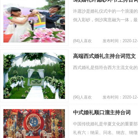
许愿沙是婚礼仪式中的一个浪漫的
倒入彩砂，倒沙寓意融为一体，最后
(84)人喜欢
发布时间：2020-12-
高端西式婚礼主持台词范文
西式婚礼是指符合西方主流文化的的
(96)人喜欢
发布时间：2020-12-
中式婚礼顺口溜主持台词
中国传统婚礼是华夏文化的重要部
礼有六：纳采、问名、纳吉、纳徵、