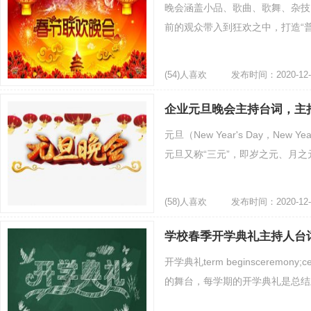
晚会涵盖小品、歌曲、歌舞、杂技
前的观众带入到狂欢之中，打造“普天
(54)人喜欢
发布时间：2020-12-
企业元旦晚会主持台词，主
元旦（New Year's Day，N
元旦又称“三元”，即岁之元、月之
(58)人喜欢
发布时间：2020-12-
学校春季开学典礼主持人台
开学典礼term beginscerem
的舞台，每学期的开学典礼是总结上