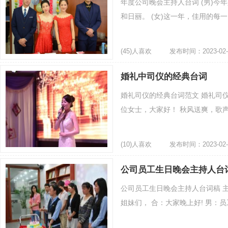
年度公司晚会主持人台词 (男)
和日丽。 (女)这一年，佳用的每一
(45)人喜欢
发布时间：2023-02-
婚礼中司仪的经典台词
婚礼司仪的经典台词范文 婚礼司
位女士，大家好！ 秋风送爽，歌声
(10)人喜欢
发布时间：2023-02-
公司员工生日晚会主持人台
公司员工生日晚会主持人台词稿 主
姐妹们， 合：大家晚上好! 男：员