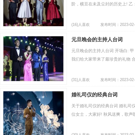
阶，横亘在未及尘封的历史上! 乙
(16)人喜欢
发布时间：2023-02-
元旦晚会的主持人台词
元旦晚会的主持人台词 开场白: 
我们给大家带来了最珍贵的礼物 合：
(31)人喜欢
发布时间：2023-02-
婚礼司仪的经典台词
关于婚礼司仪的经典台词 婚礼司
位女士，大家好! 秋风送爽，歌声朗
(20)人喜欢
发布时间：2023-02-