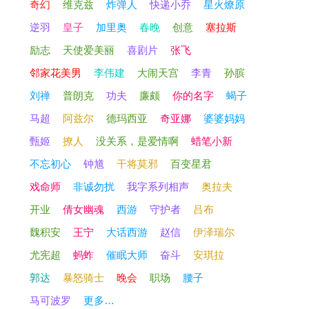
奇幻
维克兹
炸弹人
快递小乔
星火燎原
逆羽
皇子
加里奥
春晚
创意
塞拉斯
励志
天使爱美丽
喜剧片
张飞
邻家花美男
李伟建
大闹天宫
李青
孙膑
刘禅
普朗克
功夫
廉颇
你的名字
蝎子
马超
阿兹尔
德玛西亚
奇亚娜
婆婆妈妈
甄姬
撩人
没关系，是爱情啊
蜡笔小新
不忘初心
钟馗
干将莫邪
百变星君
戏命师
非诚勿扰
我字系列相声
奥拉夫
开业
倩女幽魂
西游
守护者
吕布
魏积安
王宁
大话西游
赵信
伊泽瑞尔
尤宪超
蚂蚱
催眠大师
奋斗
安琪拉
郭达
暴怒骑士
晚会
职场
腰子
马可波罗
更多…