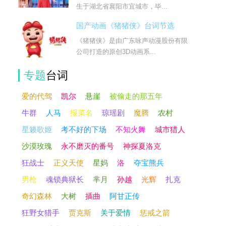
生于湖北省襄阳市宜城市，毕...
国产动画《猪猪侠》台词节选
《猪猪侠》是由广东咏声动漫股份有限
公司打造的原创3D动画系...
专题
台词
爱的代驾
凯尔
悬崖
被偷走的那五年
牛群
人马
报菜名
琼瑶剧
魔腾
农村
星籁歌姬
考不好的下场
不知火舞
城市猎人
沙漠玫瑰
永不磨灭的番号
神探夏洛克
狂战士
正义天使
星妈
洛
夺宝熊兵
男枪
魂锁典狱长
芈月
孙越
光辉
扎克
奇幻森林
大树
插曲
阿甘正传
狂野女猎手
贾克斯
关于爱情
惩戒之箭