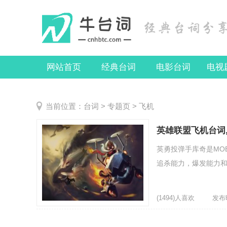
网站首页
经典台词
电影台词
电视
当前位置：
台词
>
专题页
> 飞机
英雄联盟飞机台词,
英勇投弹手库奇是MO
追杀能力，爆发能力和
(1494)人喜欢
发布时