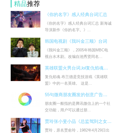
精品
推荐
《你的名字》感人经典台词汇总
《你的名字》感人经典台词汇总 新海诚
导演新作《你的名字。》...
韩国电视剧《我叫金三顺》台词
《我叫金三顺》，2005年韩国MBC电
视台水木剧。改编自池秀贤同名...
英雄联盟火男台词,lol复仇焰魂布兰德台词大全
复仇焰魂·布兰德是竞技游戏《英雄联
盟》中的一名英雄。 这是...
55句微商朋友圈发的创意广告台词
朋友圈一般指的是腾讯微信上的一个社
交功能，用户可以通过朋...
贾玲张小斐小品《总监驾到之女人的复仇》台词
贾玲，原名贾俞玲，1982年4月29日出