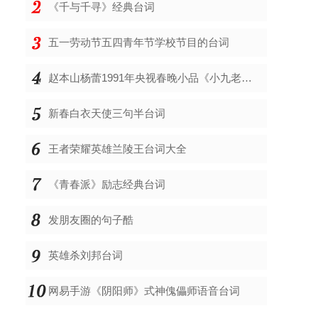
《千与千寻》经典台词
五一劳动节五四青年节学校节目的台词
赵本山杨蕾1991年央视春晚小品《小九老乐》台词剧本
新春白衣天使三句半台词
王者荣耀英雄兰陵王台词大全
《青春派》励志经典台词
发朋友圈的句子酷
英雄杀刘邦台词
网易手游《阴阳师》式神傀儡师语音台词