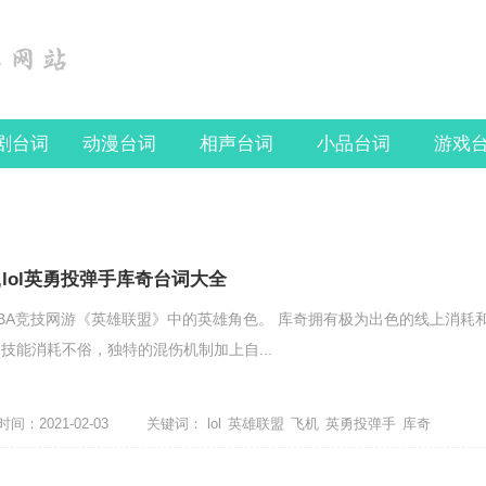
剧台词
动漫台词
相声台词
小品台词
游戏
lol英勇投弹手库奇台词大全
BA竞技网游《英雄联盟》中的英雄角色。 库奇拥有极为出色的线上消耗
技能消耗不俗，独特的混伤机制加上自...
间：2021-02-03
关键词：
lol
英雄联盟
飞机
英勇投弹手
库奇