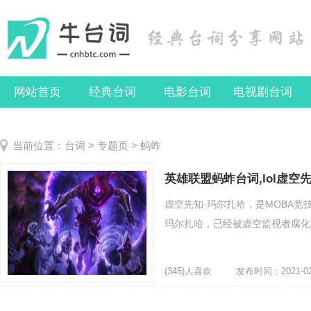
网站首页
经典台词
电影台词
电视剧台词
当前位置：
台词
>
专题页
> 蚂蚱
英雄联盟蚂蚱台词,lol虚
虚空先知·玛尔扎哈，是MOBA
玛尔扎哈，已经被虚空监视者腐化，
(345)人喜欢
发布时间：2021-02