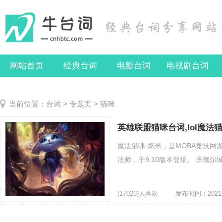
网站首页
经典台词
电影台词
电视剧台词
当前位置：
台词
>
专题页
> 猫咪
英雄联盟猫咪台词,lol魔法
魔法猫咪·悠米，是MOBA竞技网
法师，于9.10版本登场。 班德尔
(17026)人喜欢
发布时间：2021-