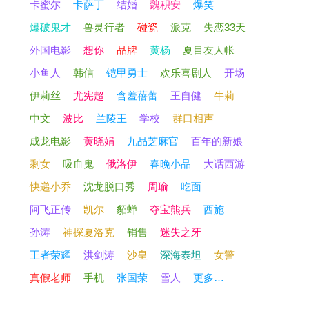
卡蜜尔
卡萨丁
结婚
魏积安
爆笑
爆破鬼才
兽灵行者
碰瓷
派克
失恋33天
外国电影
想你
品牌
黄杨
夏目友人帐
小鱼人
韩信
铠甲勇士
欢乐喜剧人
开场
伊莉丝
尤宪超
含羞蓓蕾
王自健
牛莉
中文
波比
兰陵王
学校
群口相声
成龙电影
黄晓娟
九品芝麻官
百年的新娘
剩女
吸血鬼
俄洛伊
春晚小品
大话西游
快递小乔
沈龙脱口秀
周瑜
吃面
阿飞正传
凯尔
貂蝉
夺宝熊兵
西施
孙涛
神探夏洛克
销售
迷失之牙
王者荣耀
洪剑涛
沙皇
深海泰坦
女警
真假老师
手机
张国荣
雪人
更多…