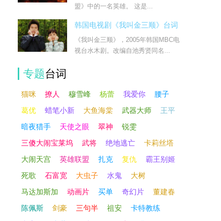
盟》中的一名英雄。 这是...
韩国电视剧《我叫金三顺》台词
《我叫金三顺》，2005年韩国MBC电
视台水木剧。改编自池秀贤同名...
专题
台词
猫咪
撩人
穆雪峰
杨蕾
我爱你
腰子
葛优
蜡笔小新
大鱼海棠
武器大师
王平
暗夜猎手
天使之眼
翠神
锐雯
三傻大闹宝莱坞
武将
绝地逃亡
卡莉丝塔
大闹天宫
英雄联盟
扎克
复仇
霸王别姬
死歌
石富宽
大虫子
水鬼
大树
马达加斯加
动画片
买单
奇幻片
董建春
陈佩斯
剑豪
三句半
祖安
卡特教练