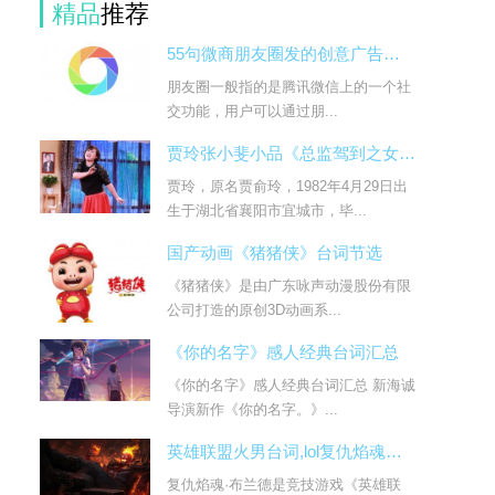
精品
推荐
55句微商朋友圈发的创意广告台词
朋友圈一般指的是腾讯微信上的一个社
交功能，用户可以通过朋...
贾玲张小斐小品《总监驾到之女人的复仇》台词
贾玲，原名贾俞玲，1982年4月29日出
生于湖北省襄阳市宜城市，毕...
国产动画《猪猪侠》台词节选
《猪猪侠》是由广东咏声动漫股份有限
公司打造的原创3D动画系...
《你的名字》感人经典台词汇总
《你的名字》感人经典台词汇总 新海诚
导演新作《你的名字。》...
英雄联盟火男台词,lol复仇焰魂布兰德台词大全
复仇焰魂·布兰德是竞技游戏《英雄联