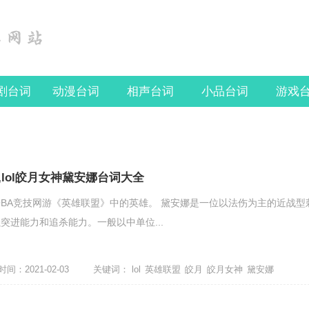
剧台词
动漫台词
相声台词
小品台词
游戏
lol皎月女神黛安娜台词大全
OBA竞技网游《英雄联盟》中的英雄。 黛安娜是一位以法伤为主的近战型
突进能力和追杀能力。一般以中单位...
间：2021-02-03
关键词：
lol
英雄联盟
皎月
皎月女神
黛安娜