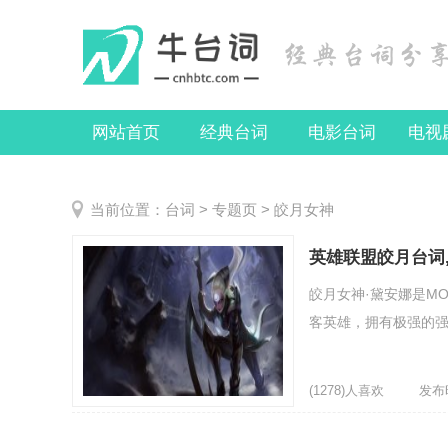
网站首页
经典台词
电影台词
电视
当前位置：
台词
>
专题页
> 皎月女神
英雄联盟皎月台词,
皎月女神·黛安娜是M
客英雄，拥有极强的强
(1278)人喜欢
发布时