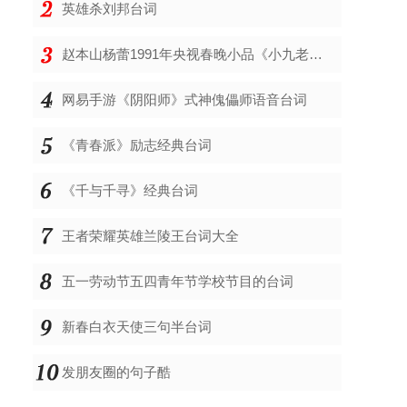
英雄杀刘邦台词
赵本山杨蕾1991年央视春晚小品《小九老乐》台词剧本
网易手游《阴阳师》式神傀儡师语音台词
《青春派》励志经典台词
《千与千寻》经典台词
王者荣耀英雄兰陵王台词大全
五一劳动节五四青年节学校节目的台词
新春白衣天使三句半台词
发朋友圈的句子酷