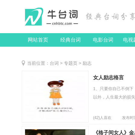
网站首页
经典台词
电影台词
电视
当前位置：
台词
>
专题页
> 励志
女人励志格言
1、只要你自己不倒下
以外，人生最大的损失，
(42)人喜欢
发布时间：
《格子间女人》金