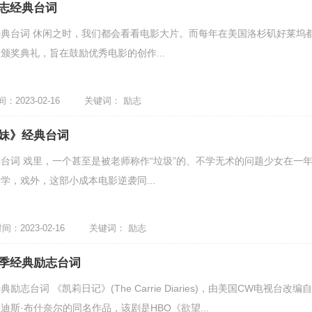
志经典台词
典台词 休闲之时，我们都会看看电影大片。而每年在美国洛杉矶好莱坞
颁奖典礼，旨在鼓励优秀电影的创作...
2023-02-16
关键词：
励志
妹》经典台词
台词 戏里，一个甚至是被老师称作“垃圾”的、不学无术的问题少女在一
学，戏外，这部小成本电影逆袭同...
：2023-02-16
关键词：
励志
季经典励志台词
志台词 《凯莉日记》(The Carrie Diaries)，由美国CW电视台改编自
斯·布什奈尔的同名作品，该剧是HBO《欲望...