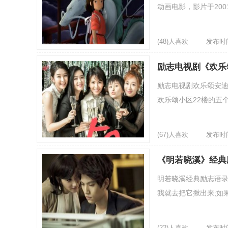
动画电影，影片于200
(48)人喜欢
发布时间：
励志电视剧《欢乐
励志电视剧欢乐颂安迪
欢乐颂小区22楼的五个
(67)人喜欢
发布时间：
《明若晓溪》经典
明若晓溪经典励志语录
我就去把它揪出来;如果
(22)人喜欢
发布时间：