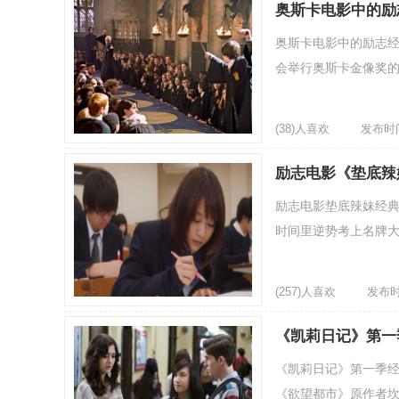
奥斯卡电影中的励
奥斯卡电影中的励志经
会举行奥斯卡金像奖的
(38)人喜欢
发布时间：
励志电影《垫底辣
励志电影垫底辣妹经典
时间里逆势考上名牌大
(257)人喜欢
发布时间
《凯莉日记》第一
《凯莉日记》第一季经典励
《欲望都市》原作者坎迪