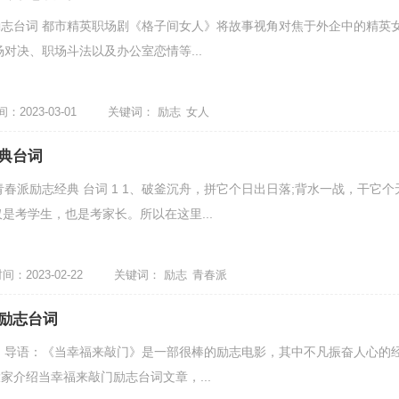
志台词 都市精英职场剧《格子间女人》将故事视角对焦于外企中的精英
对决、职场斗法以及办公室恋情等...
2023-03-01
关键词：
励志
女人
典台词
青春派励志经典 台词 1 1、破釜沉舟，拼它个日出日落;背水一战，干它个
仅是考学生，也是考家长。所以在这里...
：2023-02-22
关键词：
励志
青春派
励志台词
 导语：《当幸福来敲门》是一部很棒的励志电影，其中不凡振奋人心的
家介绍当幸福来敲门励志台词文章，...