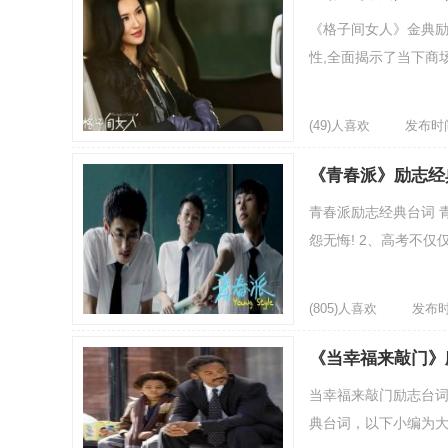
《格子间女人》金典励
性,全面揭示了当下商场
(49)人喜欢
发布时间：
《青春派》励志经
青春派励志经典台词 
怨无悔! 2、高考不仅
(805)人喜欢
发布时间
《当幸福来敲门》
当幸福来敲门励志台词
典台词，以下小编为大