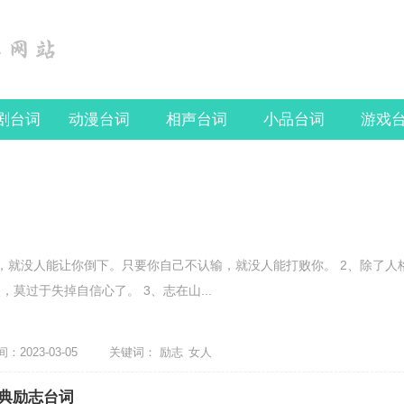
剧台词
动漫台词
相声台词
小品台词
游戏
，就没人能让你倒下。只要你自己不认输，就没人能打败你。 2、除了人
莫过于失掉自信心了。 3、志在山...
2023-03-05
关键词：
励志
女人
典励志台词