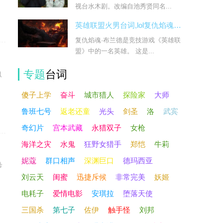
视台水木剧。改编自池秀贤同名...
英雄联盟火男台词,lol复仇焰魂布兰德台词大全
复仇焰魂·布兰德是竞技游戏《英雄联
盟》中的一名英雄。 这是...
专题
台词
似
傻子上学
奋斗
城市猎人
探险家
大师
鲁班七号
返老还童
光头
剑圣
洛
武宾
奇幻片
宫本武藏
永猎双子
女枪
海洋之灾
水鬼
狂野女猎手
郑恺
牛莉
妮蔻
群口相声
深渊巨口
德玛西亚
希
刘云天
闺蜜
迅捷斥候
非常完美
妖姬
电耗子
爱情电影
安琪拉
堕落天使
三国杀
第七子
佐伊
触手怪
刘邦