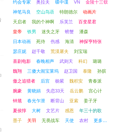
约会专家
奥拉夫
碟中谍
VN
金陵十三钗
神笔马良
空山鸟语
特朗德尔
动画片
看
天启者
我的个神啊
乐芙兰
百变星君
皇帝
铁男
迷失之牙
螃蟹
潘森
日本动画
死侍
伤感
海清
神探亨特张
瑟庄妮
赵千敬
荒漠屠夫
刘宝瑞
喜剧电影
春晚相声
武则天
科幻
璐璐
魏翔
三傻大闹宝莱坞
赵卫国
泰隆
孙膑
为
傲之追猎者
后宫
杨紫
魏积安
青春派
腕豪
黄晓娟
失恋33天
岳云鹏
宫心计
钟馗
春光乍泄
断背山
亚索
姜子牙
夏侯惇
大树
文艺片
感恩
年三十的歌
墨子
关羽
无畏战车
天使
农村
更多…
的