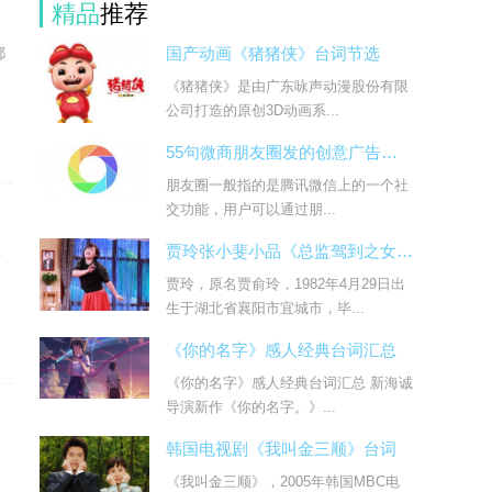
精品
推荐
都
国产动画《猪猪侠》台词节选
《猪猪侠》是由广东咏声动漫股份有限
公司打造的原创3D动画系...
55句微商朋友圈发的创意广告台词
朋友圈一般指的是腾讯微信上的一个社
交功能，用户可以通过朋...
贾玲张小斐小品《总监驾到之女人的复仇》台词
年
贾玲，原名贾俞玲，1982年4月29日出
生于湖北省襄阳市宜城市，毕...
《你的名字》感人经典台词汇总
《你的名字》感人经典台词汇总 新海诚
导演新作《你的名字。》...
韩国电视剧《我叫金三顺》台词
《我叫金三顺》，2005年韩国MBC电