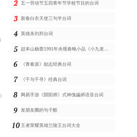
五一劳动节五四青年节学校节目的台词
新春白衣天使三句半台词
英雄杀刘邦台词
首
赵本山杨蕾1991年央视春晚小品《小九老乐》台词剧本
《青春派》励志经典台词
《千与千寻》经典台词
网易手游《阴阳师》式神傀儡师语音台词
影
发朋友圈的句子酷
王者荣耀英雄兰陵王台词大全