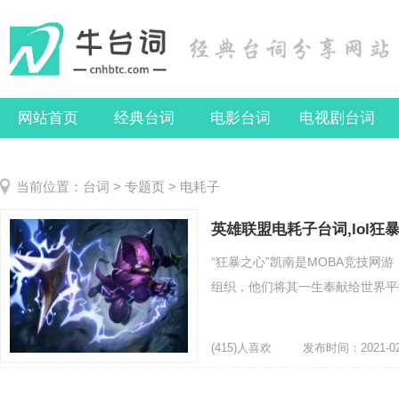
网站首页
经典台词
电影台词
电视剧台词
当前位置：
台词
>
专题页
> 电耗子
英雄联盟电耗子台词,lol
“狂暴之心”凯南是MOBA竞技网
组织，他们将其一生奉献给世界平衡
(415)人喜欢
发布时间：2021-02