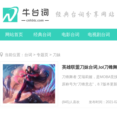
网站首页
经典台词
电影台词
电视剧台词
当前位置：
台词
>
专题页
> 刀妹
英雄联盟刀妹台词,lol刀
刀锋舞者·艾瑞莉娅，是MOBA
原称号为“刀锋意志”，8.7版本更新
(845)人喜欢
发布时间：2021-02