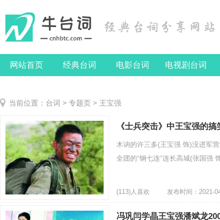
网站首页
经典台词
电影台词
电视剧台词
当前位置：
台词
>
专题页
> 王宝强
《士兵突击》中王宝强的搞
木讷的许三多(王宝强 饰)没进军
全团的“钢七连”连长高城(张国强 饰
(113)人喜欢
发布时间：2021-04
冯巩闫学晶王宝强潘斌龙20