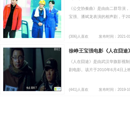
《公交协奏曲》是由由二群导演，
宝强、潘斌龙表演的相声剧，于2008
(306)人喜欢
发布时间：2021-01
潘斌龙
徐峥王宝强电影《人在囧途
《人在囧途》是由武汉华旗影视制
剧电影。该片于2010年6月4日上
(441)人喜欢
发布时间：2019-10