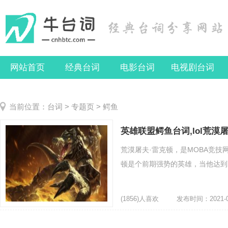
网站首页
经典台词
电影台词
电视剧台词
当前位置：
台词
>
专题页
> 鳄鱼
英雄联盟鳄鱼台词,lol荒
荒漠屠夫·雷克顿，是MOBA竞
顿是个前期强势的英雄，当他达到高
(1856)人喜欢
发布时间：2021-0