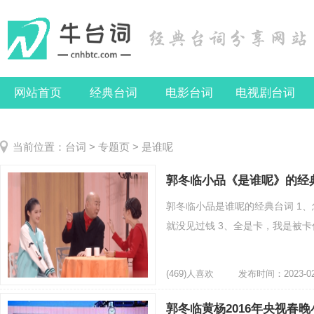
网站首页
经典台词
电影台词
电视剧台词
当前位置：
台词
>
专题页
> 是谁呢
郭冬临小品《是谁呢》的经
郭冬临小品是谁呢的经典台词 1
就没见过钱 3、全是卡，我是被卡住了
(469)人喜欢
发布时间：2023-02
郭冬临黄杨2016年央视春