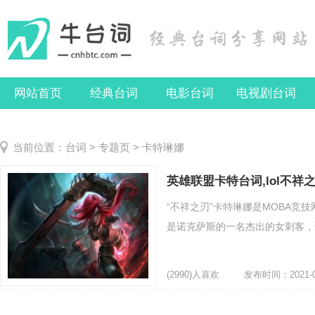
网站首页
经典台词
电影台词
电视剧台词
当前位置：
台词
>
专题页
> 卡特琳娜
英雄联盟卡特台词,lol不
“不祥之刃”卡特琳娜是MOBA竞
是诺克萨斯的一名杰出的女刺客，诺
(2990)人喜欢
发布时间：2021-0