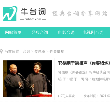
网站首页
经典台词
电影台词
电视剧台词
当前位置：
台词
>
专题页
> 你要锻炼
郭德纲于谦相声《你要锻炼
郭德纲《你要锻炼》相声经典台词 
唱 于：嗯 于：阿 郭：给她捧哏那叫
(179)人喜欢
发布时间：2021-03