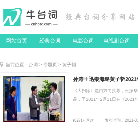
网站首页
经典台词
电影台词
电视剧台词
当前位置：
台词
>
专题页
> 黄子韬
孙涛王迅秦海璐黄子韬202
《大扫除》是由方向执导，王振华
品，于2021年2月11日在《202
(827)人喜欢
发布时间：2021-03
大扫除