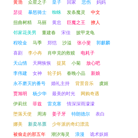
黄渤
众星之子
皇子
回家
悲伤
妈妈
瑟提
暴怒骑士
蜘蛛
发条魔灵
中文
扭曲树精
马丽
黄忠
巨魔之王
撩人
邻家花美男
董建春
宋佳
披甲龙龟
程咬金
马季
郑恺
沙溢
张小斐
郭麒麟
喜剧
李小冉
肖申克的救赎
电耗子
天山情
天网恢恢
提莫
小菊
放心吧
李伟建
女神
轮子妈
春晚小品
新娘
永不磨灭的番号
婚礼主持
背景音乐
虞姬
贾旭明
杨少华
最美的时光
网购奇遇
伊莉丝
菲兹
雷克塞
情深深雨濛濛
堕落天使
周涛
姜子牙
特朗德尔
表白
娜美
新卖吊票
少年派的奇幻漂流
被偷走的那五年
潮汐海灵
浪漫
诡术妖姬