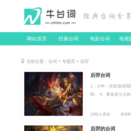
网站首页
经典台词
电影台词
电视
当前位置：
台词
>
专题页
> 后羿
后羿台词
1、少年，你是值得我
暗。 4、黄金圣斗士的
(186)人喜欢
发布时间
后羿的台词