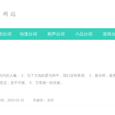
剧台词
动漫台词
相声台词
小品台词
游戏
托付的人嘛。 2、为了大地的爱与和平，我们还有希望。 3、最光明，最
意志，坚不可摧。 5、万里挑一的失败...
：2023-01-10
关键词：
后羿