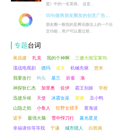
盟》中的一名英雄。 这是...
55句微商朋友圈发的创意广告台词
朋友圈一般指的是腾讯微信上的一个社
交功能，用户可以通过朋...
专题
台词
蒋昌建
扎克
我的个神啊
三傻大闹宝莱坞
谍战电视剧
德玛
成龙
机械先驱
悠米
我要改行
狗头
基兰
岩雀
洛
神探狄仁杰
加里奥
佐伊
霸王别姬
学校
迅捷斥候
天使
冰霜女巫
露娜
丑小鸭
山隐之焰
小鱼人
狂野女猎手
黄海波
诺手
最强大脑
雪中悍刀行
暮光星灵
幸福请你等等我
于谦
城市猎人
白凯南