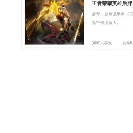
王者荣耀英雄后羿
后羿，是腾讯手游《王
战中作用很大。...
(406)人喜欢
发布时间