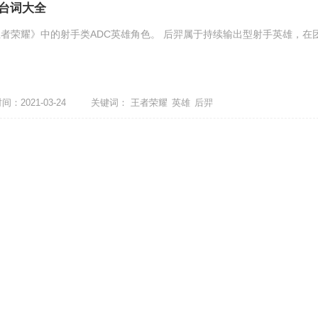
台词大全
者荣耀》中的射手类ADC英雄角色。 后羿属于持续输出型射手英雄，在
：2021-03-24
关键词：
王者荣耀
英雄
后羿