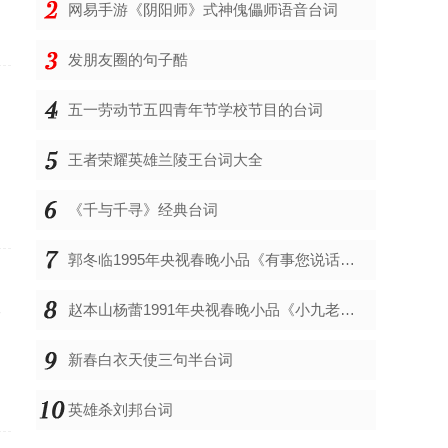
网易手游《阴阳师》式神傀儡师语音台词
发朋友圈的句子酷
五一劳动节五四青年节学校节目的台词
王者荣耀英雄兰陵王台词大全
《千与千寻》经典台词
郭冬临1995年央视春晚小品《有事您说话》台词
赵本山杨蕾1991年央视春晚小品《小九老乐》台词剧本
一
新春白衣天使三句半台词
英雄杀刘邦台词