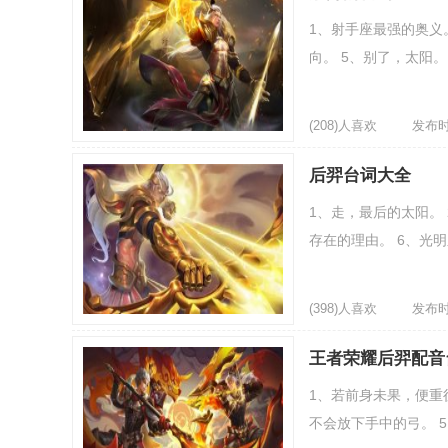
1、射手座最强的奥义
向。 5、别了，太阳。 
(208)人喜欢
发布时间
后羿台词大全
1、走，最后的太阳。 
存在的理由。 6、光明
(398)人喜欢
发布时间
王者荣耀后羿配音
1、若前身未果，便重
不会放下手中的弓。 5