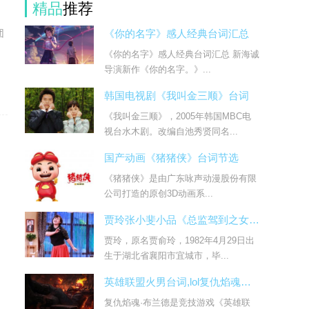
精品
推荐
团
《你的名字》感人经典台词汇总
《你的名字》感人经典台词汇总 新海诚
导演新作《你的名字。》...
韩国电视剧《我叫金三顺》台词
《我叫金三顺》，2005年韩国MBC电
视台水木剧。改编自池秀贤同名...
国产动画《猪猪侠》台词节选
《猪猪侠》是由广东咏声动漫股份有限
公司打造的原创3D动画系...
贾玲张小斐小品《总监驾到之女人的复仇》台词
贾玲，原名贾俞玲，1982年4月29日出
生于湖北省襄阳市宜城市，毕...
英雄联盟火男台词,lol复仇焰魂布兰德台词大全
复仇焰魂·布兰德是竞技游戏《英雄联