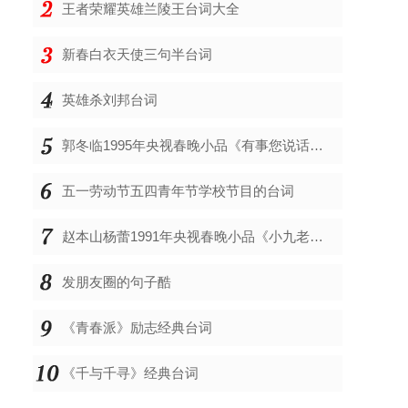
王者荣耀英雄兰陵王台词大全
新春白衣天使三句半台词
英雄杀刘邦台词
郭冬临1995年央视春晚小品《有事您说话》台词
五一劳动节五四青年节学校节目的台词
赵本山杨蕾1991年央视春晚小品《小九老乐》台词剧本
发朋友圈的句子酷
《青春派》励志经典台词
《千与千寻》经典台词