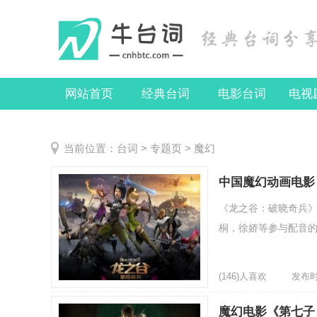
网站首页
经典台词
电影台词
电视
当前位置：
台词
>
专题页
> 魔幻
中国魔幻动画电影
《龙之谷：破晓奇兵》
桐，徐娇等参与配音的
(146)人喜欢
发布时间
魔幻电影《第七子