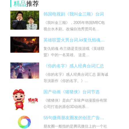
精品
推荐
韩国电视剧《我叫金三顺》台词
《我叫金三顺》，2005年韩国MBC电
视台水木剧。改编自池秀贤同名...
英雄联盟火男台词,lol复仇焰魂布兰德台词大全
复仇焰魂·布兰德是竞技游戏《英雄联
盟》中的一名英雄。 这是...
《你的名字》感人经典台词汇总
《你的名字》感人经典台词汇总 新海诚
导演新作《你的名字。》...
国产动画《猪猪侠》台词节选
《猪猪侠》是由广东咏声动漫股份有限
公司打造的原创3D动画系...
55句微商朋友圈发的创意广告台词
朋友圈一般指的是腾讯微信上的一个社