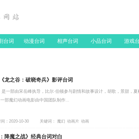
剧台词
动漫台词
相声台词
小品台词
游戏
《龙之谷：破晓奇兵》影评台词
 是一部由宋岳峰执导，比尔·伯顿参与剧情和故事设计，胡歌，景甜，夏
一部魔幻动画电影由中国团队制作...
：2020-10-30
关键词：
魔幻
动画片
动画
：降魔之战》经典台词对白