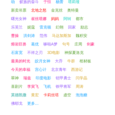
劫
蚁族的奋斗
于恒
杨蕾
塔莉垭
新卖吊票
北地之怒
金克丝
奥特曼
曙光女神
崔丝塔娜
妈妈
阿轲
都市
乐芙兰
妮蔻
雷克顿
幻翎
回家
励志
曹操
洪剑涛
范伟
马达加斯加
魏积安
熔岩巨兽
葛优
哆啦A梦
句号
庄周
剑豪
石富宽
不祥之刃
3D电影
神探夏洛克
最美的时光
皎月女神
大乔
牛群
棺材板
今天的幸福
宫心计
北京青年
西游记
翠神
瑞兹
印度电影
铠甲勇士
闫学晶
喜剧片
李寅飞
飞机
铁甲将军
周涛
莫德凯撒
黄宏
卡莉丝塔
虚空
泡泡糖
佛耶戈
更多…