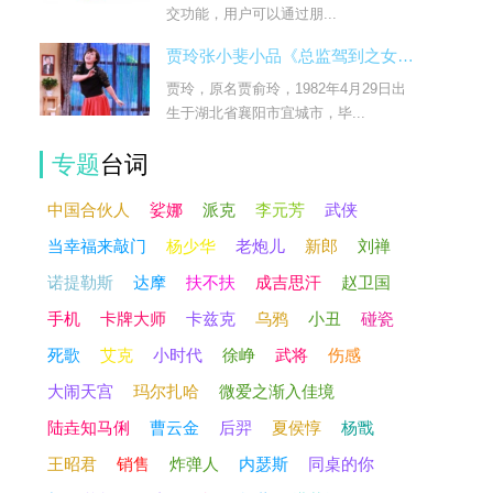
交功能，用户可以通过朋...
贾玲张小斐小品《总监驾到之女人的复仇》台词
贾玲，原名贾俞玲，1982年4月29日出
生于湖北省襄阳市宜城市，毕...
专题
台词
中国合伙人
娑娜
派克
李元芳
武侠
当幸福来敲门
杨少华
老炮儿
新郎
刘禅
诺提勒斯
达摩
扶不扶
成吉思汗
赵卫国
手机
卡牌大师
卡兹克
乌鸦
小丑
碰瓷
死歌
艾克
小时代
徐峥
武将
伤感
大闹天宫
玛尔扎哈
微爱之渐入佳境
陆垚知马俐
曹云金
后羿
夏侯惇
杨戬
王昭君
销售
炸弹人
内瑟斯
同桌的你