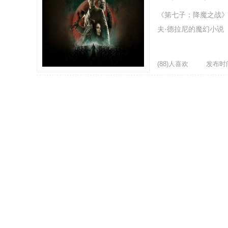
《第七子：降魔之战》（
夫·德拉尼的魔幻小说
(88)人喜欢
发布时间：