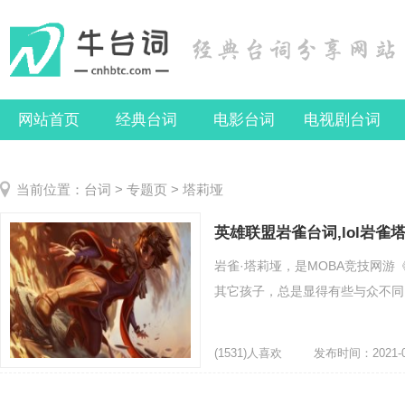
网站首页
经典台词
电影台词
电视剧台词
当前位置：
台词
>
专题页
> 塔莉垭
英雄联盟岩雀台词,lol岩雀
岩雀·塔莉垭，是MOBA竞技网游
其它孩子，总是显得有些与众不同，
(1531)人喜欢
发布时间：2021-0