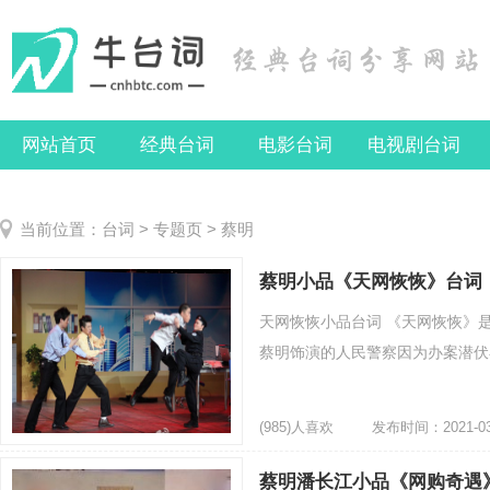
网站首页
经典台词
电影台词
电视剧台词
当前位置：
台词
>
专题页
> 蔡明
蔡明小品《天网恢恢》台词
天网恢恢小品台词 《天网恢恢》
蔡明饰演的人民警察因为办案潜伏在
(985)人喜欢
发布时间：2021-03
蔡明潘长江小品《网购奇遇