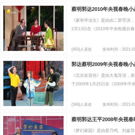
蔡明郭达2010年央视春晚
《家有毕业生》是由由二群导演，
2月13日在《2010年中央电视台春
(450)人喜欢
发布时间：2021-01
郭达蔡明2009年央视春晚
《北京欢迎你》是由大鬼导演，束
于2009年1月25日在《2009年
(349)人喜欢
发布时间：2021-01
蔡明郭达王平2008年央视
《梦幻家园》是由娄乃鸣、刘鉴导