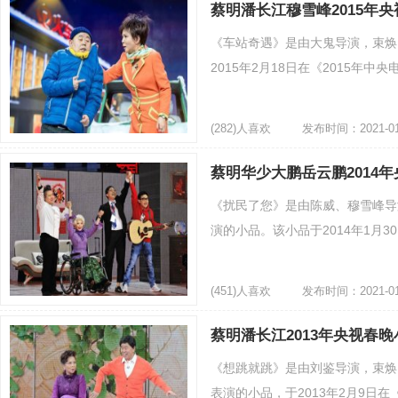
蔡明潘长江穆雪峰2015年
《车站奇遇》是由大鬼导演，束焕
2015年2月18日在《2015年中央
(282)人喜欢
发布时间：2021-01
蔡明华少大鹏岳云鹏2014
《扰民了您》是由陈威、穆雪峰导
演的小品。该小品于2014年1月30
(451)人喜欢
发布时间：2021-01
大鹏
蔡明潘长江2013年央视春
《想跳就跳》是由刘鉴导演，束焕
表演的小品，于2013年2月9日在《