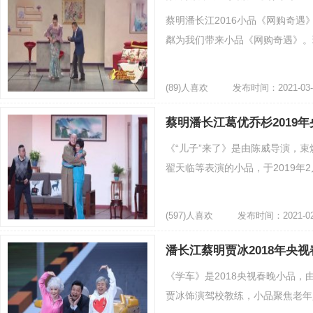
蔡明潘长江2016小品《网购奇遇
粼为我们带来小品《网购奇遇》。现
(89)人喜欢
发布时间：2021-03-
蔡明潘长江葛优乔杉2019
《“儿子”来了》是由陈威导演，
翟天临等表演的小品，于2019年2月
(597)人喜欢
发布时间：2021-02
儿子
潘长江蔡明贾冰2018年央
《学车》是2018央视春晚小品
贾冰饰演驾校教练，小品聚焦老年人