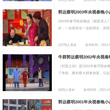
郭达蔡明2003年央视春晚
2003年春节联欢晚会《都是亲
好，一会装孙女一会扮闺女，虽然引
(1078)人喜欢
发布时间：2021-0
牛群郭达蔡明2002年央视
《邻里之间》是2002年春节联
了争执，楼长蔡大妈来劝架，引起了
(600)人喜欢
发布时间：2021-01
郭达蔡明2001年央视春晚