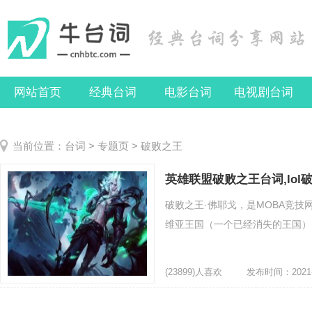
网站首页
经典台词
电影台词
电视剧台词
当前位置：
台词
>
专题页
> 破败之王
英雄联盟破败之王台词,lo
破败之王·佛耶戈，是MOBA竞技
维亚王国（一个已经消失的王国）的
(23899)人喜欢
发布时间：2021-