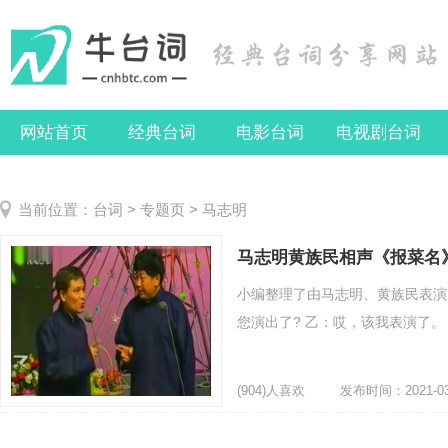
网站首页
经典台词
电影台词
电视剧台词
当前位置：
台词
>
专题页
> 马志明
马志明黄族民相声《报菜名
小编整理了由马志明、黄族民表演
您演出了? 乙：哎，该我表演了。 
(904)人喜欢
发布时间：2021-03