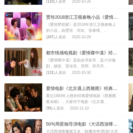
(
110
)人喜欢
2020-10-26
贾玲2018浙江卫视春晚小品《爱情梦想家》台词节选
《爱情梦想家》是2018年浙江卫视春晚上
的小品，由贾玲、何欢、张泰维、...
(
207
)人喜欢
2020-10-28
都市情感电视剧《爱情碟中谍》经典台词
《爱情碟中谍》是由余淳执导，蓝小汐编
剧，姚笛、雷佳音、范明、宋丹丹...
(
131
)人喜欢
2020-10-30
爱情电影《北京遇上西雅图》经典台词
看过1993年上映的经典爱情电影《西雅图
夜未眠》，大家对于电影《北京遇...
(
95
)人喜欢
2020-11-10
50句周星驰导演电影《大话西游降魔篇》中的经典台词
大话西游降魔篇又名：除魔传奇/西游/大话