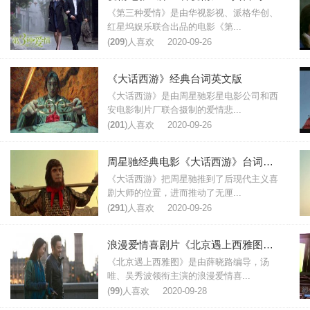
《第三种爱情》是由华视影视、派格华创、
红星坞娱乐联合出品的电影《第...
(
209
)人喜欢
2020-09-26
《大话西游》经典台词英文版
《大话西游》是由周星驰彩星电影公司和西
安电影制片厂联合摄制的爱情悲...
(
201
)人喜欢
2020-09-26
周星驰经典电影《大话西游》台词大全
《大话西游》把周星驰推到了后现代主义喜
剧大师的位置，进而推动了无厘...
(
291
)人喜欢
2020-09-26
浪漫爱情喜剧片《北京遇上西雅图》最新台词
《北京遇上西雅图》是由薛晓路编导，汤
唯、吴秀波领衔主演的浪漫爱情喜...
(
99
)人喜欢
2020-09-28