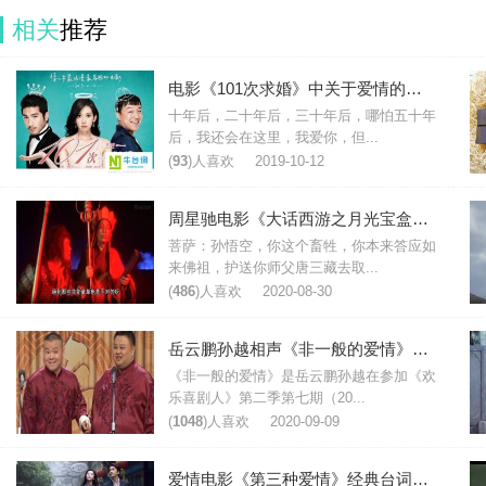
相关
推荐
电影《101次求婚》中关于爱情的经典台词集锦
十年后，二十年后，三十年后，哪怕五十年
后，我还会在这里，我爱你，但...
(
93
)人喜欢
2019-10-12
周星驰电影《大话西游之月光宝盒》部分台词图片
菩萨：孙悟空，你这个畜牲，你本来答应如
来佛祖，护送你师父唐三藏去取...
(
486
)人喜欢
2020-08-30
岳云鹏孙越相声《非一般的爱情》台词
《非一般的爱情》是岳云鹏孙越在参加《欢
乐喜剧人》第二季第七期（20...
(
1048
)人喜欢
2020-09-09
爱情电影《第三种爱情》经典台词对白大全