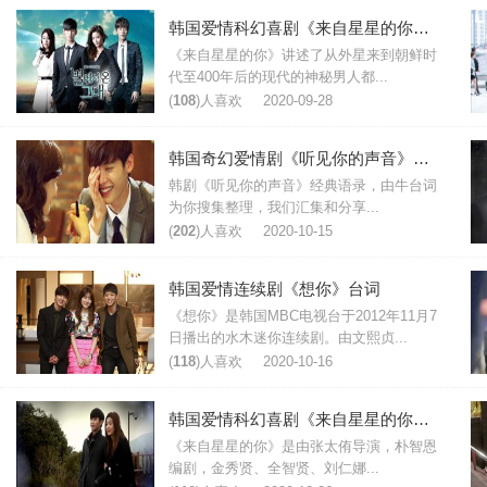
韩国爱情科幻喜剧《来自星星的你》经典台词
《来自星星的你》讲述了从外星来到朝鲜时
代至400年后的现代的神秘男人都...
(
108
)人喜欢
2020-09-28
韩国奇幻爱情剧《听见你的声音》经典台词语录
韩剧《听见你的声音》经典语录，由牛台词
为你搜集整理，我们汇集和分享...
(
202
)人喜欢
2020-10-15
韩国爱情连续剧《想你》台词
《想你》是韩国MBC电视台于2012年11月7
日播出的水木迷你连续剧。由文熙贞...
(
118
)人喜欢
2020-10-16
韩国爱情科幻喜剧《来自星星的你》台词节选
《来自星星的你》是由张太侑导演，朴智恩
编剧，金秀贤、全智贤、刘仁娜...