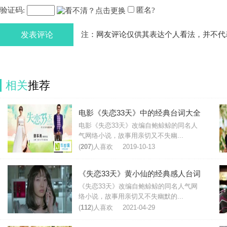
验证码:
匿名?
发表评论
注：网友评论仅供其表达个人看法，并不代
相关
推荐
电影《失恋33天》中的经典台词大全
电影《失恋33天》改编自鲍鲸鲸的同名人
气网络小说，故事用亲切又不失幽...
(
207
)人喜欢
2019-10-13
《失恋33天》黄小仙的经典感人台词
《失恋33天》改编自鲍鲸鲸的同名人气网
络小说，故事用亲切又不失幽默的...
(
112
)人喜欢
2021-04-29