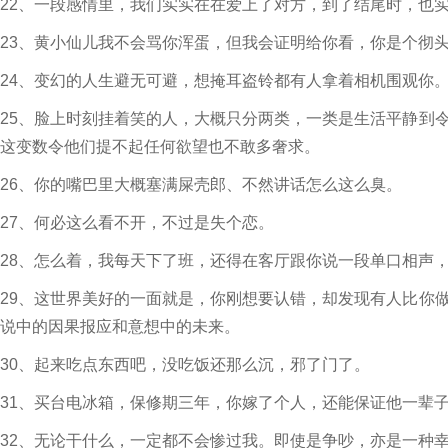
22、一段感情里，我们实实在在爱上了对方，到了结尾时，也
23、黄小仙儿我不会骂你浑蛋，但我会证明给你看，你是个彻
24、变幻的人生避无可避，想掩耳盗铃都有人拿着相机围观你
25、脸上时刻挂着笑的人，大概只分两类，一类是生活平静到
这变数令他们提不起任何欲望也不敢多奢求。
26、你的嘴巴里大概塞满屎壳郎、不然讲话怎么这么臭。
27、何必这么看不开，不过是失个恋。
28、怎么着，我每天下了班，还得在客厅跟你说一段单口相声
29、这世界美好的一面就是，你刚想要认错，却发现有人比你
说中的因果报应和意想中的未来。
30、起来吃点东西吧，没吃饭还那么沉，邪了门了。
31、买台电冰箱，保修期三年，你嫁了个人，还能保证他一辈
32、无论干什么，一定都不会惨过我。即使是争吵，亦是一种