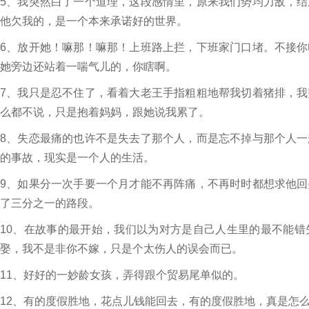
5、我突然白了一个道理，这段感情里，原来我们势均力敌，
他欠我的，是一个本来承诺好的世界。
6、放开她！嘛那！嘛那！上班路上拦，下班家门口堵。不接
她旁边还站着一喘气儿的，你瞎啊。
7、我只是忍不住了，看着大老王手指粗粗地帮我切着猪排，
么都不说，只是抱着妈妈，跟她说我累了。
8、失恋最痛的也许不是失去了那个人，而是忘不掉与那个人
的事故，现实是一个人的生活。
9、如果分一次手要一个月才能不再阵痛，不再时时都想求他
了三分之一的路段。
10、在故事的最开始，我们以为对方是自己人生里的最不能
娶，我不是非你不嫁，只是个太伤人的误会而已。
11、好好的一妙龄女孩，弄得跟个贸易尾单似的。
12、有的度假胜地，花点儿钱能回去，有的度假胜地，真是怎