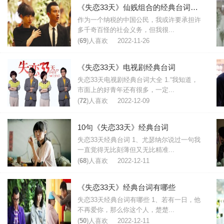
《失恋33天》仙贱组合的经典台词对白
作为一个纳税的中国公民，我或许要承担许
多千奇百怪的社会义务，但我很...
(
69
)人喜欢
2022-11-26
《失恋33天》电视剧经典台词
失恋33天电视剧经典台词大全 1.“我知道，
市面上的好青年还有很多，一定...
(
72
)人喜欢
2022-12-09
10句《失恋33天》经典台词
失恋33天经典台词 1、尤瑟纳尔说过一句我
一直觉得无比刻薄但又无比精准...
(
68
)人喜欢
2022-12-11
《失恋33天》经典台词有哪些
失恋33天经典台词有哪些 1、若有一日，他
不再爱你，那么你这个人，楚楚...
(
50
)人喜欢
2022-12-11