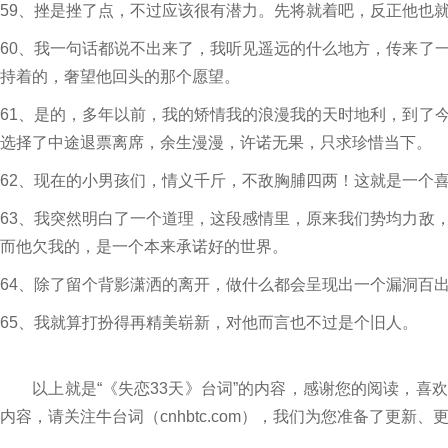
59、挫是挫了点，不过应该很有潜力。先将就着吧，反正他也
60、我一句话都说不出来了，我听见遥远的什么地方，传来了
持着的，奢望他回头的那个愿望。
61、是的，多年以前，我的矫情我的浪漫我的天时地利，到了
选择了中途退票离席，余生漫漫，许诺无果，只求珍惜当下。
62、现在的小男孩们，情义千斤，不敌胸脯四两！这就是一个
63、我突然明白了一个道理，这段感情里，原来我们势均力敌
而他欠我的，是一个本来承诺好的世界。
64、除了留个背影潇洒的离开，做什么都会呈现出一个漏洞百
65、我就算打扮得再精美崭新，对他而言也不过是个旧人。
以上就是“《失恋33天》台词”的内容，感谢您的阅读，喜
内容，请关注牛台词（cnhbtc.com），我们为您准备了更