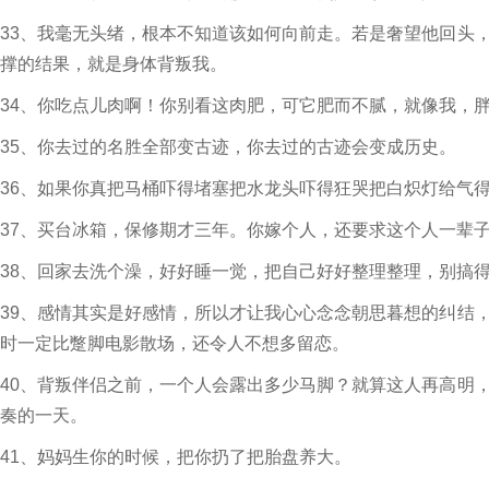
33、我毫无头绪，根本不知道该如何向前走。若是奢望他回头
撑的结果，就是身体背叛我。
34、你吃点儿肉啊！你别看这肉肥，可它肥而不腻，就像我，
35、你去过的名胜全部变古迹，你去过的古迹会变成历史。
36、如果你真把马桶吓得堵塞把水龙头吓得狂哭把白炽灯给气
37、买台冰箱，保修期才三年。你嫁个人，还要求这个人一辈
38、回家去洗个澡，好好睡一觉，把自己好好整理整理，别搞
39、感情其实是好感情，所以才让我心心念念朝思暮想的纠结
时一定比蹩脚电影散场，还令人不想多留恋。
40、背叛伴侣之前，一个人会露出多少马脚？就算这人再高明
奏的一天。
41、妈妈生你的时候，把你扔了把胎盘养大。