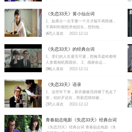
《失恋33天》黄小仙台词
1、如果分一次手要一个月才能不再阵痛，
不再时时都想求他回头，想到他...
(
67
)人喜欢
2022-12-11
《失恋33天》的经典台词
1、变幻的人生避无可避，想掩耳盗铃都有
人拿着相机围观你。 2、感谢命运...
(
96
)人喜欢
2022-12-11
《失恋33天》语录
1、这些年下来，新衣服被洗得褪了色走了
形，但好歹还在，而新恋情却被...
(
37
)人喜欢
2022-12-12
青春励志电影《失恋33天》经典台词
《失恋33天》经典台词 青春励志电影《失