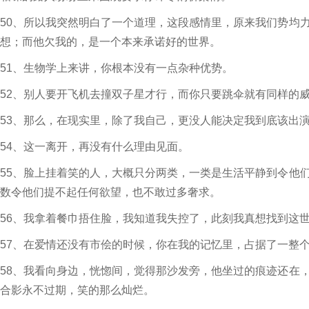
50、所以我突然明白了一个道理，这段感情里，原来我们势均
想；而他欠我的，是一个本来承诺好的世界。
51、生物学上来讲，你根本没有一点杂种优势。
52、别人要开飞机去撞双子星才行，而你只要跳伞就有同样的
53、那么，在现实里，除了我自己，更没人能决定我到底该出
54、这一离开，再没有什么理由见面。
55、脸上挂着笑的人，大概只分两类，一类是生活平静到令他
数令他们提不起任何欲望，也不敢过多奢求。
56、我拿着餐巾捂住脸，我知道我失控了，此刻我真想找到这
57、在爱情还没有市侩的时候，你在我的记忆里，占据了一整
58、我看向身边，恍惚间，觉得那沙发旁，他坐过的痕迹还在
合影永不过期，笑的那么灿烂。