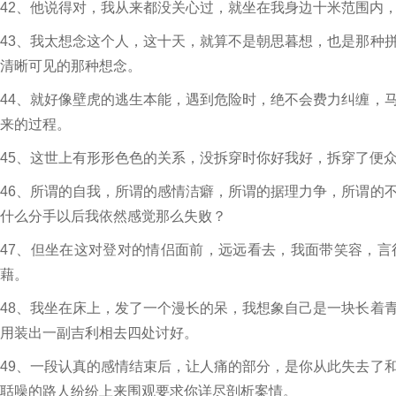
42、他说得对，我从来都没关心过，就坐在我身边十米范围内
43、我太想念这个人，这十天，就算不是朝思暮想，也是那种
清晰可见的那种想念。
44、就好像壁虎的逃生本能，遇到危险时，绝不会费力纠缠，
来的过程。
45、这世上有形形色色的关系，没拆穿时你好我好，拆穿了便
46、所谓的自我，所谓的感情洁癖，所谓的据理力争，所谓的
什么分手以后我依然感觉那么失败？
47、但坐在这对登对的情侣面前，远远看去，我面带笑容，
藉。
48、我坐在床上，发了一个漫长的呆，我想象自己是一块长着
用装出一副吉利相去四处讨好。
49、一段认真的感情结束后，让人痛的部分，是你从此失去了
聒噪的路人纷纷上来围观要求你详尽剖析案情。