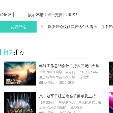
验证码:
匿名?
发表评论
注：网友评论仅供其表达个人看法，并不代
相关
推荐
年终工作总结会议主持人开场白台词
尊敬的各位领导、同志们： XX公司XX年
度总结表彰大会现在开始。 这次大...
(
88
)人喜欢
2020-09-04
八一建军节综艺晚会节目单及主持人台词
【男主持】：尊敬的来宾，亲爱的朋友，晚
上好!八月是灿烂的，因为有盛...
(
90
)人喜欢
2020-09-15