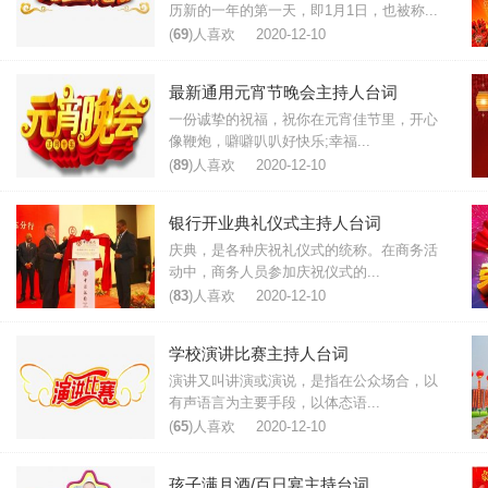
历新的一年的第一天，即1月1日，也被称...
(
69
)人喜欢
2020-12-10
最新通用元宵节晚会主持人台词
一份诚挚的祝福，祝你在元宵佳节里，开心
像鞭炮，噼噼叭叭好快乐;幸福...
(
89
)人喜欢
2020-12-10
银行开业典礼仪式主持人台词
庆典，是各种庆祝礼仪式的统称。在商务活
动中，商务人员参加庆祝仪式的...
(
83
)人喜欢
2020-12-10
学校演讲比赛主持人台词
演讲又叫讲演或演说，是指在公众场合，以
有声语言为主要手段，以体态语...
(
65
)人喜欢
2020-12-10
孩子满月酒/百日宴主持台词