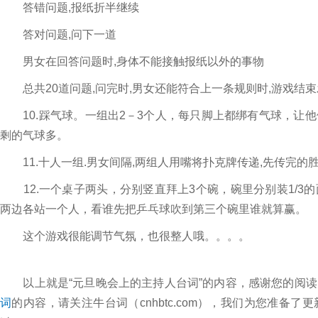
答错问题,报纸折半继续
答对问题,问下一道
男女在回答问题时,身体不能接触报纸以外的事物
总共20道问题,问完时,男女还能符合上一条规则时,游戏结束
10.踩气球。一组出2－3个人，每只脚上都绑有气球，让
剩的气球多。
11.十人一组.男女间隔,两组人用嘴将扑克牌传递,先传完的胜
12.一个桌子两头，分别竖直拜上3个碗，碗里分别装1/3
两边各站一个人，看谁先把乒乓球吹到第三个碗里谁就算赢。
这个游戏很能调节气氛，也很整人哦。。。。
以上就是“元旦晚会上的主持人台词”的内容，感谢您的阅读
词
的内容，请关注牛台词（cnhbtc.com），我们为您准