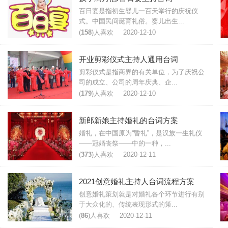
百日宴是指初生婴儿一百天举行的庆祝仪
式。中国民间诞育礼俗。婴儿出生...
(
158
)人喜欢
2020-12-10
开业剪彩仪式主持人通用台词
剪彩仪式是指商界的有关单位，为了庆祝公
司的成立、公司的周年庆典、企...
(
179
)人喜欢
2020-12-10
新郎新娘主持婚礼的台词方案
婚礼，在中国原为“昏礼”，是汉族一生礼仪
——冠婚丧祭——中的一种，...
(
373
)人喜欢
2020-12-11
2021创意婚礼主持人台词流程方案
创意婚礼策划就是对婚礼各个环节进行有别
于大众化的、传统表现形式的策...
(
86
)人喜欢
2020-12-11