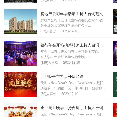
房地产公司年会活动主持人台词范文
房地产公司年会活动主持词要怎么写?下面
是小编为大家整理的房地产公司...
(
87
)人喜欢
2020-12-10
银行年会开场抽奖结束主持人台词范文
年会可以有，也应当有，关键是要节俭。
有人说，年会好比单位的春晚，...
(
110
)人喜欢
2020-12-10
元旦晚会主持人开场台词
元旦（New Year's Day，New Year ）是阳
历新的一年的第一天，即1月1日，也被称...
(
80
)人喜欢
2020-12-10
企业元旦晚会主持台词，主持人台词
元旦（New Year's Day，New Year ）是阳