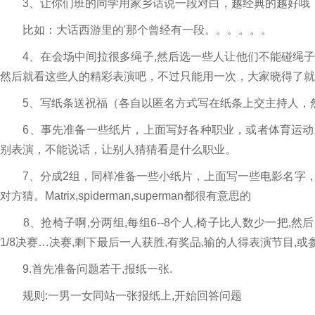
3、让你们班的同学用家乡话说一段对白，越经典的越好哦
比如：大话西游里的'那个曾经有一段。。。。。。
4、在会场中间拉很多绳子,然后选一些人让他们不能碰绳子
然后就看这些人的精彩表演吧，不过只能用一次，大家晓得了就
5、写纸条送祝福（各自以匿名方式写在纸条上交主持人，然
6、事先准备一些纸片，上面写好各种职业，或者体育运动
别表演，不能说话，让别人猜猜看是什么职业。
7、分成2组，同样准备一些小纸片，上面写一些电影名字，
对方猜。Matrix,spiderman,superman都很有意思的
8、抢椅子啊,分两组,每组6--8个人,椅子比人数少一把,然
1/8决赛…决赛,剩下最后一人获胜,有奖品,输的人得表演节目,或
9.首先准备问题若干,报纸一张.
规则:一男一女同站一张报纸上,开始回答问题