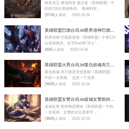
铸星龙王·奥瑞利安·索尔是《英雄联盟》中
的第130位英雄角色。 奥瑞利安...
(
5734
)人喜欢
2020-10-26
英雄联盟巴德台词,lol星界游神巴德台词大全
星界游神·巴德是游戏《英雄联盟》中第124
位英雄角色。名字Bard有“诗人”...
(
826
)人喜欢
2020-10-26
英雄联盟火男台词,lol复仇焰魂布兰德台词大全
复仇焰魂·布兰德是竞技游戏《英雄联盟》
中的一名英雄。 这是一个充满...
(
5939
)人喜欢
2020-10-26
英雄联盟女警台词,lol皮城女警凯特琳台词大全
皮城女警·凯特琳是网游《英雄联盟》中的
一名英雄。女警的定位是射手，...
(
3665
)人喜欢
2020-10-26