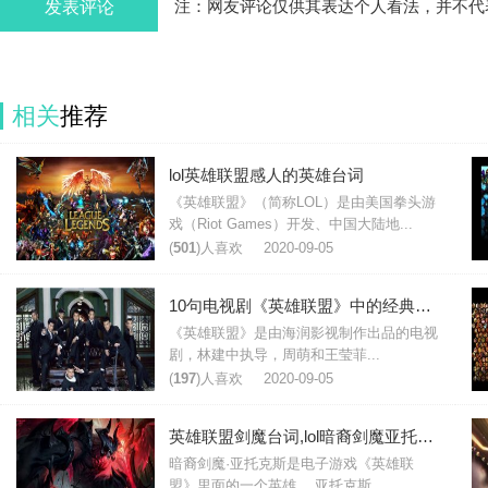
发表评论
注：网友评论仅供其表达个人看法，并不代
相关
推荐
lol英雄联盟感人的英雄台词
《英雄联盟》（简称LOL）是由美国拳头游
戏（Riot Games）开发、中国大陆地...
(
501
)人喜欢
2020-09-05
10句电视剧《英雄联盟》中的经典台词
《英雄联盟》是由海润影视制作出品的电视
剧，林建中执导，周萌和王莹菲...
(
197
)人喜欢
2020-09-05
英雄联盟剑魔台词,lol暗裔剑魔亚托克斯台词大全
暗裔剑魔·亚托克斯是电子游戏《英雄联
盟》里面的一个英雄。 亚托克斯...