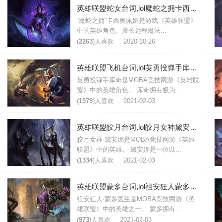
英雄联盟蛇女台词,lol魔蛇之拥卡西奥佩娅台词大全
“魔蛇之拥”卡西奥佩娅是游戏《英雄联盟》
中的英雄角色。擅长远程魔法...
(
2263
)人喜欢
2020-10-26
英雄联盟飞机台词,lol英勇投弹手库奇台词大全
英勇投弹手库奇是MOBA竞技网游《英雄联
盟》中的英雄角色。 库奇拥有极为...
(
1579
)人喜欢
2021-02-03
英雄联盟皎月台词,lol皎月女神黛安娜台词大全
皎月女神·黛安娜是MOBA竞技网游《英雄
联盟》中的英雄。 黛安娜是一位以...
(
1334
)人喜欢
2021-02-03
英雄联盟蒙多台词,lol祖安狂人蒙多医生台词大全
祖安狂人·蒙多医生是MOBA竞技网游《英
雄联盟》中的英雄之一。 蒙多拥有...
(
973
)人喜欢
2021-02-03