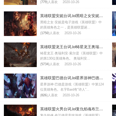
(
779
)人喜欢
2020-10-26
英雄联盟安妮台词,lol黑暗之女安妮台词大全
黑暗之女·安妮是电子游戏《英雄联盟》中
的英雄角色之一，是英雄联盟诞...
(
1750
)人喜欢
2020-10-26
英雄联盟龙王台词,lol铸星龙王奥瑞利安索尔台词大全
铸星龙王·奥瑞利安·索尔是《英雄联盟》中
的第130位英雄角色。 奥瑞利安...
(
5734
)人喜欢
2020-10-26
英雄联盟巴德台词,lol星界游神巴德台词大全
星界游神·巴德是游戏《英雄联盟》中第124
位英雄角色。名字Bard有“诗人”...
(
826
)人喜欢
2020-10-26
英雄联盟火男台词,lol复仇焰魂布兰德台词大全
复仇焰魂·布兰德是竞技游戏《英雄联盟》