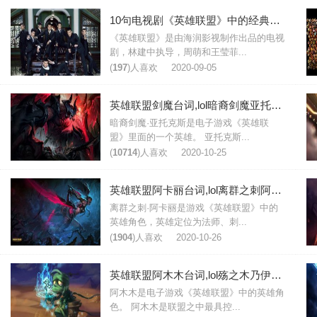
10句电视剧《英雄联盟》中的经典台词
《英雄联盟》是由海润影视制作出品的电视
剧，林建中执导，周萌和王莹菲...
(
197
)人喜欢
2020-09-05
英雄联盟剑魔台词,lol暗裔剑魔亚托克斯台词大全
暗裔剑魔·亚托克斯是电子游戏《英雄联
盟》里面的一个英雄。 亚托克斯...
(
10714
)人喜欢
2020-10-25
英雄联盟阿卡丽台词,lol离群之刺阿卡丽台词大全
离群之刺·阿卡丽是游戏《英雄联盟》中的
英雄角色，英雄定位为法师、刺...
(
1904
)人喜欢
2020-10-26
英雄联盟阿木木台词,lol殇之木乃伊阿木木台词大全
阿木木是电子游戏《英雄联盟》中的英雄角
色。 阿木木是联盟之中最具控...