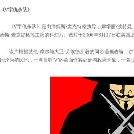
《V字仇杀队》
《V字仇杀队》是由詹姆斯·麦克特格执导，娜塔丽·波特曼、
姆斯·麦克提格等主演的科幻片。该片于2006年3月17日在美国
该片根据艾伦·摩尔与大卫·劳埃德所著的同名漫画改编，
国沦为殖民地，一名自称“V”的蒙面怪客处处与政府为敌，一