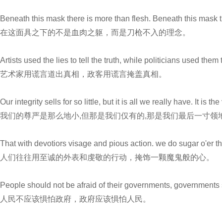
Beneath this mask there is more than flesh. Beneath this mask th
在这面具之下的不是血肉之躯，而是刀枪不入的理念。
Artists used the lies to tell the truth, while politicians used them 
艺术家用谎言道出真相，政客用谎言掩盖真相。
Our integrity sells for so little, but it is all we really have. It is t
我们的尊严是那么地小,但那是我们仅有的,那是我们最后一寸领
That with devotiors visage and pious action. we do sugar o'er th
人们往往用至诚的外表和虔敬的行动，掩饰一颗魔鬼般的心。
People should not be afraid of their governments, governments s
人民不应该惧怕政府，政府应该惧怕人民。