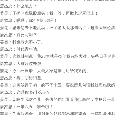
唐杰忠：什么地方？
姜昆：正扔老虎屁股后头！我一够，再揪老虎尾巴上！
唐杰忠：哎哟，你可别乱动啊！
姜昆：思来想去不能乱动，应了老太太那句话了，趁着头脑还清
唐杰忠：真要写啊？
姜昆：我也老大不小了。
唐杰忠：时代青年呐。
姜昆：这算卦的说，我28岁就是今年我有场大难，头些日子过
唐杰忠：大难躲过去啦！
姜昆：今儿一琢磨，大概人家是按阴历给我算的。
唐杰忠：得，阴错阳差。
姜昆：这叫躲得了初一躲不了十五。要说留几句话我就埋怨我妈
唐杰忠：这碍你 妈什么事？
姜昆：您瞧生我这个儿，旁边的你们看着我挺高的，拿皮尺一量
唐杰忠：一米六五，凑合啦！
姜昆：你跟我凑合，搞对象的姑娘都不和我凑合，一搞对象嫌