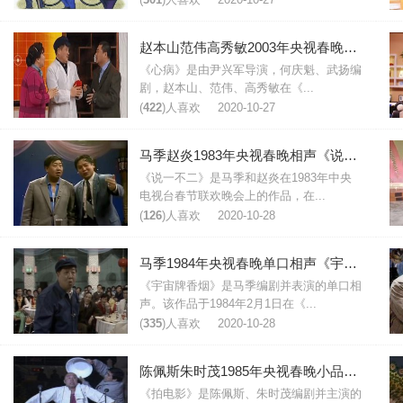
赵本山范伟高秀敏2003年央视春晚小品《心病》台词剧本
《心病》是由尹兴军导演，何庆魁、武扬编
剧，赵本山、范伟、高秀敏在《...
(
422
)人喜欢
2020-10-27
马季赵炎1983年央视春晚相声《说一不二》台词
《说一不二》是马季和赵炎在1983年中央
电视台春节联欢晚会上的作品，在...
(
126
)人喜欢
2020-10-28
马季1984年央视春晚单口相声《宇宙牌香烟》台词
《宇宙牌香烟》是马季编剧并表演的单口相
声。该作品于1984年2月1日在《...
(
335
)人喜欢
2020-10-28
陈佩斯朱时茂1985年央视春晚小品《拍电影》台词
《拍电影》是陈佩斯、朱时茂编剧并主演的