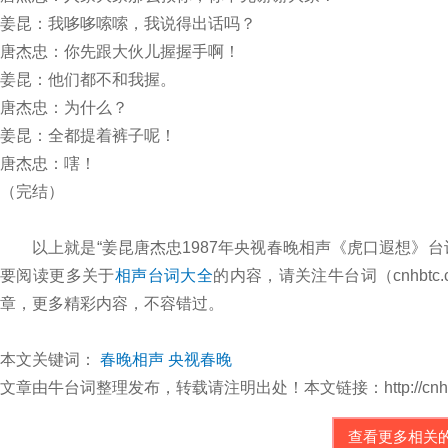
姜昆：我哆哆嗦嗦，我说得出话吗？
唐杰忠：你先跟大伙儿握握手啊！
姜昆：他们都不和我握。
唐杰忠：为什么？
姜昆：全都提着裤子呢！
唐杰忠：嗐！
（完结）
以上就是“姜昆唐杰忠1987年央视春晚相声《虎口遐想》台
要阅读更多关于
相声台词大全
的内容，请关注牛台词（cnhbt
章，更多精彩内容，不容错过。
本文关键词：
春晚相声
央视春晚
文章由牛台词整理发布，转载请注明出处！本文链接：http://cnhbtc.com/
查看更多相关