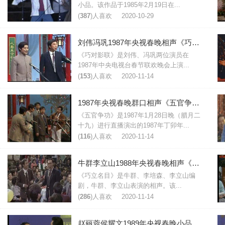
小品。该作品于1985年2月19日在...
(
387
)人喜欢
2020-10-29
刘伟冯巩1987年央视春晚相声《巧对影联》台词
《巧对影联》是刘伟、冯巩两位演员在
1987年中央电视台春节联欢晚会上演...
(
153
)人喜欢
2020-11-14
1987年央视春晚群口相声《五官争功》台词
《五官争功》是1987年1月28日晚（腊月二
十九）进行直播演出的1987年丁卯年...
(
116
)人喜欢
2020-11-14
牛群李立山1988年央视春晚相声《巧立名目》台词
《巧立名目》是牛群、李培森、李立山编
剧，牛群、李立山表演的相声。该...
(
286
)人喜欢
2020-11-14
赵丽蓉侯耀文1989年央视春晚小品《英雄母亲的一天》台词