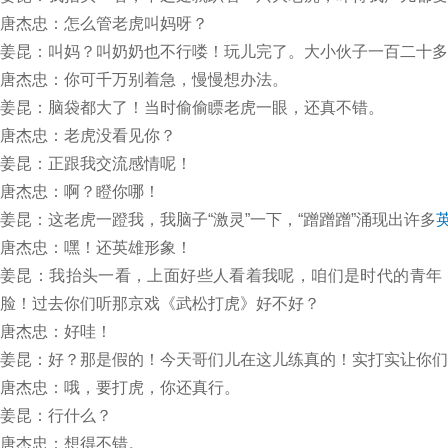
唐杰忠：怎么管老虎叫妈呀？
姜昆：叫妈？叫奶奶也不行喽！玩儿完了。大小伙子一百二十多
唐杰忠：你可千万别着急，慢慢想办法。
姜昆：脑袋都大了！当时偷偷瞟老虎一眼，还真不错。
唐杰忠：老虎没看见你？
姜昆：正跟我交流感情呢！
唐杰忠：啊？瞪你哪！
姜昆：这老虎一蹬我，我脑子“激灵”一下，“蹭蹭蹭”涌现出许多
唐杰忠：嘿！还英雄形象！
姜昆：我抬头一看，上面好些人看着我呢，咱们是时代的青年
脸！过去你们听那京戏《武松打虎》好不好？
唐杰忠：好哇！
姜昆：好？那是假的！今天哥们儿在这儿练真的！实打实让你们
唐杰忠：哦，要打虎，你还真行。
姜昆：行什么？
唐杰忠：想得不错。