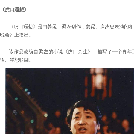
《虎口遐想》
《虎口遐想》是由姜昆、梁左创作，姜昆、唐杰忠表演的相声，
晚会》上播出。
该作品改编自梁左的小说《虎口余生》，描写了一个青年
语、浮想联翩。