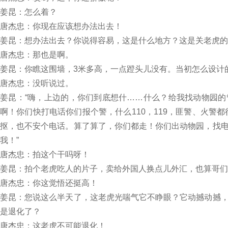
姜昆：怎么着？
唐杰忠：你现在应该想办法出去！
姜昆：想办法出去？你说得容易，这是什么地方？这是关老虎的
唐杰忠：那也是啊。
姜昆：你瞧这围墙，3米多高，一点蹬头儿没有。当初怎么设计
唐杰忠：没听说过。
姜昆：“嗨，上边的，你们到底想什……什么？给我找动物园
啊！你们快打电话你们报个警，什么110，119，匪警、火警
抠，也不安个电话。算了算了，你们都走！你们出动物园，找
我！”
唐杰忠：拍这个干吗呀！
姜昆：拍个老虎吃人的片子，卖给外国人换点儿外汇，也算哥们
唐杰忠：你这觉悟还挺高！
姜昆：您说这么半天了，这老虎光喘气它不睁眼？它动撼动撼
是退化了？
唐杰忠：这老虎不可能退化！