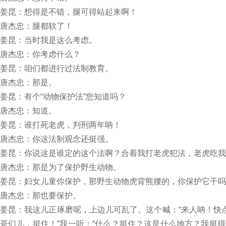
姜昆：想得是不错，腿可得站起来啊！
唐杰忠：腿都软了！
姜昆：当时我是这么考虑。
唐杰忠：你考虑什么？
姜昆：咱们都进行过法制教育。
唐杰忠：那是。
姜昆：有个“动物保护法”您知道吗？
唐杰忠：知道。
姜昆：谁打死老虎，判刑两年呐！
唐杰忠：你这法制观念还挺强。
姜昆：你说这是谁定的这个法啊？合着我打老虎犯法，老虎吃我
唐杰忠：那是为了保护野生动物。
姜昆：妇女儿童你保护，那野生动物虎背熊腰的，你保护它干吗
唐杰忠：那也要保护。
姜昆：我这儿正琢磨呢，上边儿可乱了。这个喊：“来人呐！快
哥们儿，挺住！”我一听：“什么？挺住？这是什么地方？我挺