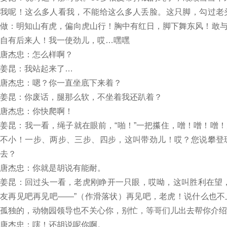
我呢！这么多人看我，不能给这么多人丢脸。这只脚，勾过老
做：明知山有虎，偏向虎山行！胸中有红日，脚下舞东风！敢
自有后来人！我一使劲儿，哎…嘿嘿
唐杰忠：怎么样啊？
姜昆：我站起来了…
唐杰忠：嗯？你一直坐底下来着？
姜昆：你废话，腿那么软，不坐着我还趴着？
唐杰忠：你快爬啊！
姜昆：我一看，绳子就在眼前，“啪！”一把攥住，噌！噌！噌
不小！一步、两步、三步、四步，这叫带劲儿！哎？您说攀登
去？
唐杰忠：你就是胡说有能耐。
姜昆：回过头一看，老虎刚睁开一只眼，哎呦，这叫胜利在望
友再见吧再见吧——”（作滑落状）再见吧，老虎！说什么也
孤独的，动物园领导也不关心你，别忙，等哥们儿出去帮你介绍
唐杰忠：嗐！还胡说呢你啊。