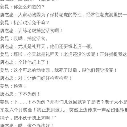
姜昆：你怎么知道的？
唐杰忠：人家动物园为了保持老虎的野性，经常往老虎洞里扔一
姜昆：扔活鸡活兔干嘛？
唐杰忠：训练老虎捕捉活食啊！
姜昆：哎呦，捕捉活食。
唐杰忠：尤其是礼拜天，他们还要饿老虎一顿。
姜昆：坏啦！今天就是礼拜天！老虎还没吃饭呢！正好捕捉我这
唐杰忠：全让他赶上了！
姜昆：这个可恶的动物园，我死了以后，跟他们领导没完！
唐杰忠：对！让他们好好检查检查！
姜昆：检查！
唐杰忠：下不为例！
姜昆：下……下不为例？那哥们儿这回就算了是吧？老子大小
扣发六个月奖金！我正想到这儿，突然上边传来一声姑娘银铃
绳子，把小伙子拽上来啊！”
唐杰忠：哎，这个办法好！