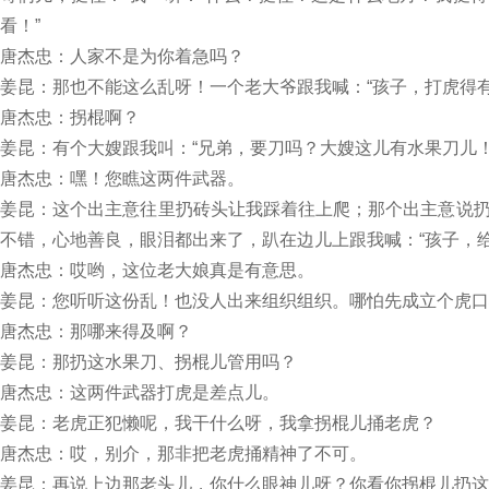
看！”
唐杰忠：人家不是为你着急吗？
姜昆：那也不能这么乱呀！一个老大爷跟我喊：“孩子，打虎得
唐杰忠：拐棍啊？
姜昆：有个大嫂跟我叫：“兄弟，要刀吗？大嫂这儿有水果刀儿！
唐杰忠：嘿！您瞧这两件武器。
姜昆：这个出主意往里扔砖头让我踩着往上爬；那个出主意说
不错，心地善良，眼泪都出来了，趴在边儿上跟我喊：“孩子，
唐杰忠：哎哟，这位老大娘真是有意思。
姜昆：您听听这份乱！也没人出来组织组织。哪怕先成立个虎口
唐杰忠：那哪来得及啊？
姜昆：那扔这水果刀、拐棍儿管用吗？
唐杰忠：这两件武器打虎是差点儿。
姜昆：老虎正犯懒呢，我干什么呀，我拿拐棍儿捅老虎？
唐杰忠：哎，别介，那非把老虎捅精神了不可。
姜昆：再说上边那老头儿，你什么眼神儿呀？你看你拐棍儿扔这