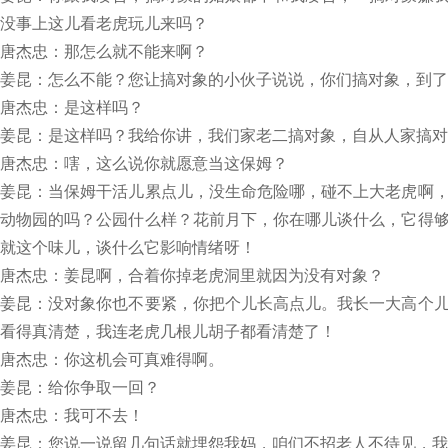
没事上这儿看老虎玩儿来吗？
唐杰忠：那怎么就不能来啊？
姜昆：怎么不能？您让搞对象的小伙子说说，你们搞对象，到了
唐杰忠：是这样吗？
姜昆：是这样吗？我给你讲，我们家老二搞对象，自从人家搞对
唐杰忠：嗐，这么说你就愿意当这保姆？
姜昆：当保姆干活儿累点儿，没生命危险哪，碰不上大老虎啊
动物园的吗？公园什么样？花前月下，你在哪儿谈什么，它得
就这个味儿，谈什么它影响情绪呀！
唐杰忠：姜昆啊，合着你掉老虎洞里就因为没有对象？
姜昆：没对象你也不要紧，你把个儿长高点儿。我长一大高个
看得真清楚，我连老虎几根儿胡子都看清楚了！
唐杰忠：你这机会可真难得啊。
姜昆：给你争取一回？
唐杰忠：我可不去！
姜昆：您说一说留几句话就埋怨我妈，咱们不招老人不待见，我