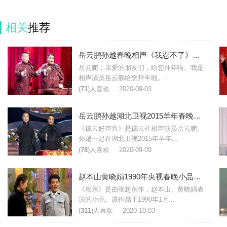
相关
推荐
岳云鹏孙越春晚相声《我忍不了》台词
岳云鹏：亲爱的朋友们，给您拜年啦。我是
相声演员岳云鹏给您拜年啦。...
(
71
)人喜欢
2020-09-03
岳云鹏孙越湖北卫视2015羊年春晚相声《德云好声音》完整台词
《德云好声音》是德云社相声演员岳云鹏、
孙越一起在湖北卫视2015年羊年...
(
78
)人喜欢
2020-09-09
赵本山黄晓娟1990年央视春晚小品《相亲》台词剧本
《相亲》是由张超创作，赵本山、黄晓娟表
演的小品。该作品于1990年1月...
(
311
)人喜欢
2020-10-03