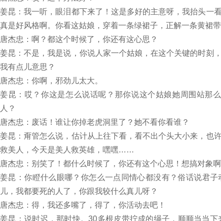
姜昆：我一听，眼泪都下来了！这是多好的主意呀，我抬头一
真是好风格啊。你看这姑娘，穿着一条绿裙子，正解一条黄裙带
唐杰忠：啊？都这个时候了，你还有这心思？
姜昆：不是，我是说，你说人家一个姑娘，在这个关键的时刻
我有点儿意思？
唐杰忠：你啊，邪劲儿太大。
姜昆：哎？你这是怎么说话呢？那你说这个姑娘她周围站那么
人？
唐杰忠：废话！谁让你掉老虎洞里了？她不看你看谁？
姜昆：甭管怎么说，估计从上往下看，看不出个头大小来，也
救美人，今天是美人救英雄，嘿嘿……
唐杰忠：别笑了！都什么时候了，你还有这个心思！想搞对象啊
姜昆：你瞪什么眼哪？你怎么一点同情心都没有？俗话说君子
儿，我都要死的人了，你跟我较什么真儿呀？
唐杰忠：得，我还多嘴了，得了，你活动去吧！
姜昆：说时迟，那时快。30多根皮带拧成的绳子，顺顺当当下