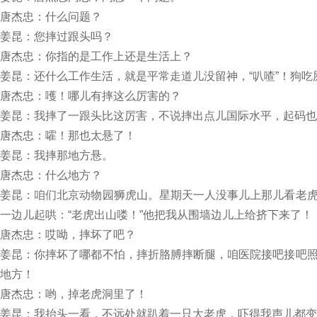
唐杰忠：什么问题？
姜昆：您摔过跟头吗？
唐杰忠：你指的是工作上还是生活上？
姜昆：还什么工作生活，就是平常走道儿没留神，“叭喳”！狗
唐杰忠：嚄！哪儿有摔这么厉害的？
姜昆：我摔了一跟头比这厉害，不说摔出点儿国际水平，起码也
唐杰忠：嚯！那也太悬了！
姜昆：我摔那地方悬。
唐杰忠：什么地方？
姜昆：咱们北京动物园狮虎山。星期天一人没事儿上那儿看老
一边儿起哄：“老虎出山喽！”他把我从围墙边儿上给挤下来了！
唐杰忠：哎呦，摔坏了吧？
姜昆：你摔坏了哪都不怕，摔折胳膊摔断腿，咱医院接吧接吧
地方！
唐杰忠：哟，掉老虎洞里了！
姜昆：我抬头一看，不远处就趴着一只大老虎，吓得我声儿都变