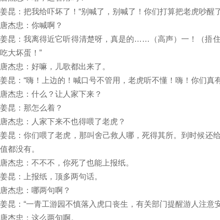
姜昆：把我给吓坏了！“别喊了，别喊了！你们打算把老虎吵醒
唐杰忠：你喊啊？
姜昆：我离得近它听得清楚呀，真是的……（高声）一！（捂
吃大坏蛋！”
唐杰忠：好嘛，儿歌都出来了。
姜昆：“嗨！上边的！喊口号不管用，老虎听不懂！嗨！你们真
唐杰忠：什么？让人家下来？
姜昆：那怎么着？
唐杰忠：人家下来不也得喂了老虎？
姜昆：你们喂了老虎，那叫舍己救人哪，死得其所。到时候还
值都没有。
唐杰忠：不不不，你死了也能上报纸。
姜昆：上报纸，顶多两句话。
唐杰忠：哪两句啊？
姜昆：“一青工游园不慎落入虎口丧生，有关部门提醒游人注意安
唐杰忠：这么两句啊。