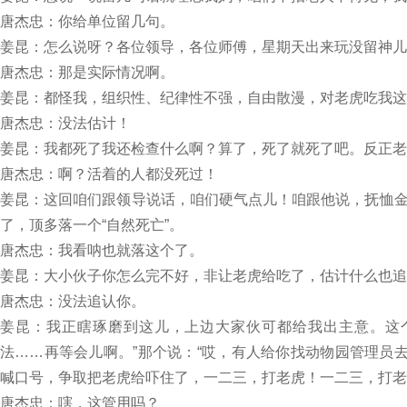
唐杰忠：你给单位留几句。
姜昆：怎么说呀？各位领导，各位师傅，星期天出来玩没留神儿
唐杰忠：那是实际情况啊。
姜昆：都怪我，组织性、纪律性不强，自由散漫，对老虎吃我这
唐杰忠：没法估计！
姜昆：我都死了我还检查什么啊？算了，死了就死了吧。反正老
唐杰忠：啊？活着的人都没死过！
姜昆：这回咱们跟领导说话，咱们硬气点儿！咱跟他说，抚恤
了，顶多落一个“自然死亡”。
唐杰忠：我看呐也就落这个了。
姜昆：大小伙子你怎么完不好，非让老虎给吃了，估计什么也追
唐杰忠：没法追认你。
姜昆：我正瞎琢磨到这儿，上边大家伙可都给我出主意。这
法……再等会儿啊。”那个说：“哎，有人给你找动物园管理员
喊口号，争取把老虎给吓住了，一二三，打老虎！一二三，打老
唐杰忠：嗐，这管用吗？