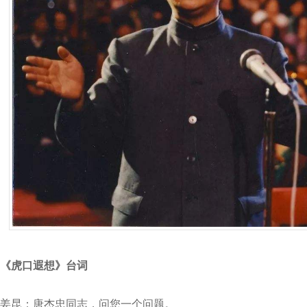
《虎口遐想》台词
姜昆：唐杰忠同志，问您一个问题。