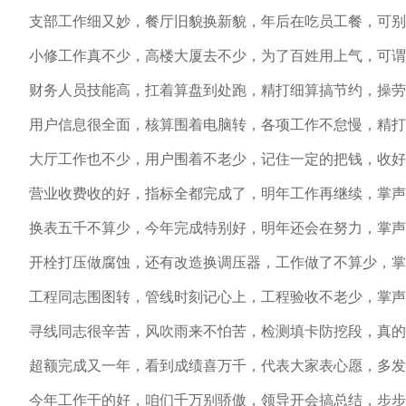
支部工作细又妙，餐厅旧貌换新貌，年后在吃员工餐，可别
小修工作真不少，高楼大厦去不少，为了百姓用上气，可谓
财务人员技能高，扛着算盘到处跑，精打细算搞节约，操劳
用户信息很全面，核算围着电脑转，各项工作不怠慢，精打
大厅工作也不少，用户围着不老少，记住一定的把钱，收好
营业收费收的好，指标全都完成了，明年工作再继续，掌声
换表五千不算少，今年完成特别好，明年还会在努力，掌声
开栓打压做腐蚀，还有改造换调压器，工作做了不算少，掌
工程同志围图转，管线时刻记心上，工程验收不老少，掌声
寻线同志很辛苦，风吹雨来不怕苦，检测填卡防挖段，真的
超额完成又一年，看到成绩喜万千，代表大家表心愿，多发
今年工作干的好，咱们千万别骄傲，领导开会搞总结，步步