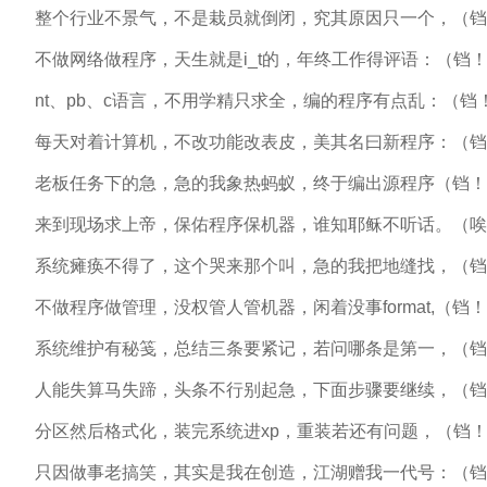
整个行业不景气，
不是栽员就倒闭，
究其原因只一个，
（铛
不做网络做程序，
天生就是i_t的，
年终工作得评语：
（铛
nt、pb、c语言，
不用学精只求全，
编的程序有点乱：
（铛
每天对着计算机，
不改功能改表皮，
美其名曰新程序：
（铛
老板任务下的急，
急的我象热蚂蚁，
终于编出源程序
（铛！
来到现场求上帝，
保佑程序保机器，
谁知耶稣不听话。
（唉
系统瘫痪不得了，
这个哭来那个叫，
急的我把地缝找，
（铛
不做程序做管理，
没权管人管机器，
闲着没事format,
（铛！
系统维护有秘笺，
总结三条要紧记，
若问哪条是第一，
（铛
人能失算马失蹄，
头条不行别起急，
下面步骤要继续，
（铛
分区然后格式化，
装完系统进xp，
重装若还有问题，
（铛
只因做事老搞笑，
其实是我在创造，
江湖赠我一代号：
（铛