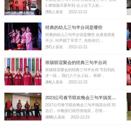
1 锣鼓振天新年到 台上台下人欢...
(
93
)人喜欢
2022-12-21
经典的幼儿三句半台词是哪些
经典的幼儿三句半台词是哪些 在座老师真
不少, 叫声园丁辛苦了, 先给你们...
(
57
)人喜欢
2022-12-21
班级联谊聚会的经典三句半台词
班级联谊聚会的经典三句半台词 节目到此
才一段， 我们八个台上站， 有锣...
(
64
)人喜欢
2022-12-22
2023公司春节联欢晚会三句半搞笑台词
2017公司春节联欢晚会三句半搞笑台词 同
志们，今晚你们就尽情地笑，尽情...
(
656
)人喜欢
2022-12-23