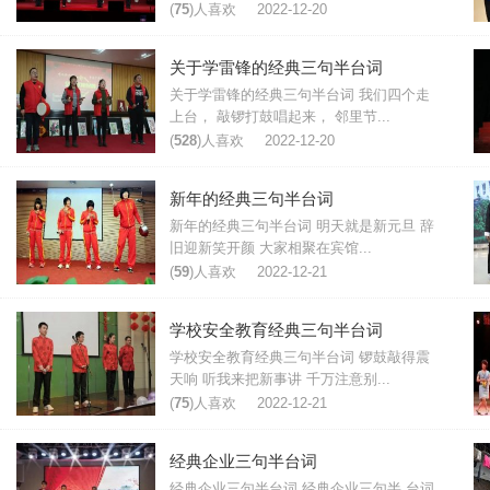
(
75
)人喜欢
2022-12-20
关于学雷锋的经典三句半台词
关于学雷锋的经典三句半台词 我们四个走
上台， 敲锣打鼓唱起来， 邻里节...
(
528
)人喜欢
2022-12-20
新年的经典三句半台词
新年的经典三句半台词 明天就是新元旦 辞
旧迎新笑开颜 大家相聚在宾馆...
(
59
)人喜欢
2022-12-21
学校安全教育经典三句半台词
学校安全教育经典三句半台词 锣鼓敲得震
天响 听我来把新事讲 千万注意别...
(
75
)人喜欢
2022-12-21
经典企业三句半台词
经典企业三句半台词 经典企业三句半 台词