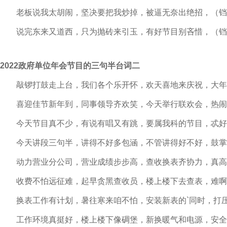
老板说我太胡闹，
坚决要把我炒掉，
被逼无奈出绝招，
（铛
说完东来又道西，
只为抛砖来引玉，
有好节目别吝惜，
（铛
2022政府单位年会节目的三句半台词二
敲锣打鼓走上台，我们各个乐开怀，欢天喜地来庆祝，大年
喜迎佳节新年到，同事领导齐欢笑，今天举行联欢会，热闹
今天节目真不少，有说有唱又有跳，要属我科的节目，忒好
今天讲段三句半，讲得不好多包涵，不管讲得好不好，鼓掌
动力营业分公司，营业成绩步步高，查收换表齐协力，真高
收费不怕远征难，起早贪黑查收员，楼上楼下去查表，难啊
换表工作有计划，暑往寒来咱不怕，安装新表的`同时，打
工作环境真挺好，楼上楼下像碉堡，新换暖气和电源，安全