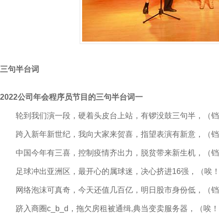
三句半台词
2022公司年会程序员节目的三句半台词一
轮到我们演一段，
硬着头皮台上站，
有锣没鼓三句半，
（铛
跨入新年新世纪，
我向大家来贺喜，
指望表演有新意，
（铛
中国今年有三喜，
控制疫情齐出力，
脱贫带来新生机，
（铛
足球冲出亚洲区，
最开心的属球迷，
决心挤进16强，
（唉
网络泡沫可真奇，
今天还值几百亿，
明日股市身份低，
（铛
跻入商圈c_b_d，
拖欠房租被通缉,
典当变卖服务器，
（唉！