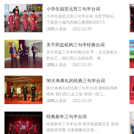
小学生搞笑元宵三句半台词
小学生搞笑元宵三句半台词 元宵节快乐。
下面是小编为您精心整理的2017小...
(
128
)人喜欢
2022-12-20
关于药监机构三句半经典台词
关于药监三句半经典台词 甲：元旦迎春大
联欢乙：咱们四人台前站丙：表...
(
295
)人喜欢
2022-12-20
90大寿典礼的经典三句半台词
90大寿典礼的经典三句半台词 锣鼓敲得咚
咚响 我们四人走上场 表演一段三...
(
220
)人喜欢
2022-12-20
经典新年三句半台词
经典新年三句半台词 明天就是新元旦 辞旧
迎新笑开颜 大家相聚在宾馆 -...