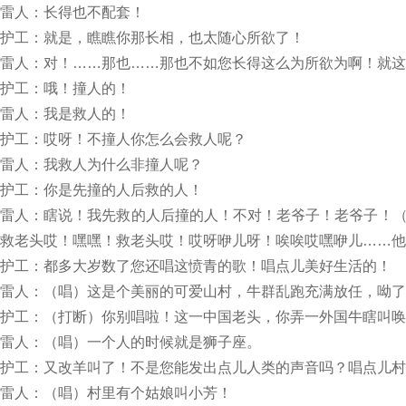
雷人：长得也不配套！
护工：就是，瞧瞧你那长相，也太随心所欲了！
雷人：对！……那也……那也不如您长得这么为所欲为啊！就这
护工：哦！撞人的！
雷人：我是救人的！
护工：哎呀！不撞人你怎么会救人呢？
雷人：我救人为什么非撞人呢？
护工：你是先撞的人后救的人！
雷人：瞎说！我先救的人后撞的人！不对！老爷子！老爷子！
救老头哎！嘿嘿！救老头哎！哎呀咿儿呀！唉唉哎嘿咿儿……他
护工：都多大岁数了您还唱这愤青的歌！唱点儿美好生活的！
雷人：（唱）这是个美丽的可爱山村，牛群乱跑充满放任，呦了
护工：（打断）你别唱啦！这一中国老头，你弄一外国牛瞎叫唤
雷人：（唱）一个人的时候就是狮子座。
护工：又改羊叫了！不是您能发出点儿人类的声音吗？唱点儿村
雷人：（唱）村里有个姑娘叫小芳！