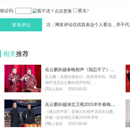
验证码:
匿名?
发表评论
注：网友评论仅供其表达个人看法，并不代
相关
推荐
岳云鹏孙越春晚相声《我忍不了》台词
岳云鹏：亲爱的朋友们，给您拜年啦。我是
相声演员岳云鹏给您拜年啦。...
(
71
)人喜欢
2020-09-03
岳云鹏孙越湖北卫视2015羊年春晚相声《德云好声音》完整台词
《德云好声音》是德云社相声演员岳云鹏、
孙越一起在湖北卫视2015年羊年...
(
78
)人喜欢
2020-09-09