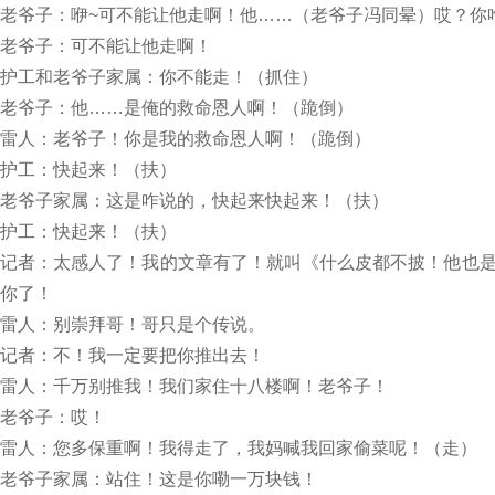
老爷子：咿~可不能让他走啊！他……（老爷子冯同晕）哎？你
老爷子：可不能让他走啊！
护工和老爷子家属：你不能走！（抓住）
老爷子：他……是俺的救命恩人啊！（跪倒）
雷人：老爷子！你是我的救命恩人啊！（跪倒）
护工：快起来！（扶）
老爷子家属：这是咋说的，快起来快起来！（扶）
护工：快起来！（扶）
记者：太感人了！我的文章有了！就叫《什么皮都不披！他也
你了！
雷人：别崇拜哥！哥只是个传说。
记者：不！我一定要把你推出去！
雷人：千万别推我！我们家住十八楼啊！老爷子！
老爷子：哎！
雷人：您多保重啊！我得走了，我妈喊我回家偷菜呢！（走）
老爷子家属：站住！这是你嘞一万块钱！