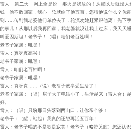
雷人：第二天，网上全是说，那火是我放的！从那以后就没人
钱，他不敢回家，我心一软就给了他五百，您猜他说什么？你
到……传到我老婆他们单位去了，轮流劝她赶紧跟他离！先下
的事儿！从那以后我再回家，我老婆就没让我上过床，我天天
叫爱因斯坦！老爷子！（唱）咱们老百姓啊！
老爷子家属：吼嘿！
雷人：真呀真高兴！
老爷子家属：吼嘿！
雷人：咱们老百姓啊！
老爷子家属：吼嘿！
雷人：真呀真……（说）老爷子该享受生活了！
老爷子家属：（唱）房子大了电话小了，生活越来（雷人合）
好。
雷人：（唱）只盼那日头落到西山口，让你亲个够！
老爷子：（醒，站起）我真的还想再活五百年！
雷人：老爷子唱的不是歌是寂寞！老爷子（略带哭腔）您还认识