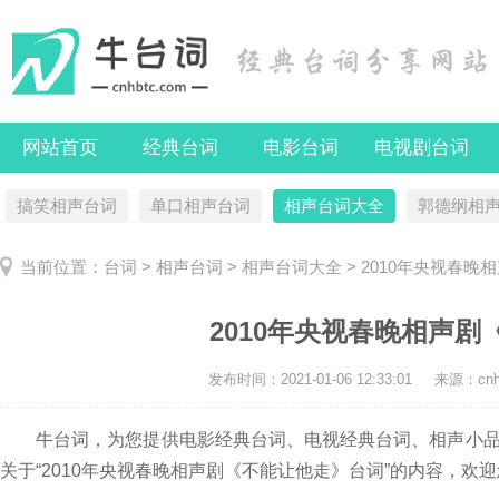
网站首页
经典台词
电影台词
电视剧台词
搞笑相声台词
单口相声台词
相声台词大全
郭德纲相
当前位置：
台词
>
相声台词
>
相声台词大全
> 2010年央视春
2010年央视春晚相声
发布时间：
2021-01-06 12:33:01
来源：cnhb
牛台词，为您提供电影经典台词、电视经典台词、相声小品
关于“2010年央视春晚相声剧《不能让他走》台词”的内容，欢