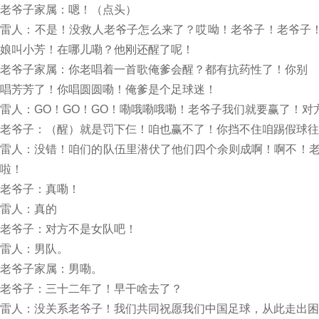
老爷子家属：嗯！（点头）
雷人：不是！没救人老爷子怎么来了？哎呦！老爷子！老爷子
娘叫小芳！在哪儿嘞？他刚还醒了呢！
老爷子家属：你老唱着一首歌俺爹会醒？都有抗药性了！你别
唱芳芳了！你唱圆圆嘞！俺爹是个足球迷！
雷人：GO！GO！GO！嘞哦嘞哦嘞！老爷子我们就要赢了！对
老爷子：（醒）就是罚下仨！咱也赢不了！你挡不住咱踢假球往
雷人：没错！咱们的队伍里潜伏了他们四个余则成啊！啊不！
啦！
老爷子：真嘞！
雷人：真的
老爷子：对方不是女队吧！
雷人：男队。
老爷子家属：男嘞。
老爷子：三十二年了！早干啥去了？
雷人：没关系老爷子！我们共同祝愿我们中国足球，从此走出困