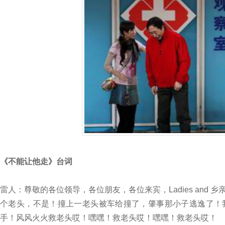
《不能让他走》台词
雷人：尊敬的各位领导，各位朋友，各位来宾，Ladies and
个老头，不是！撞上一老头被车给撞了，肇事那小子逃逸了！
手！风风火火救老头哎！嘿嘿！救老头哎！嘿嘿！救老头哎！