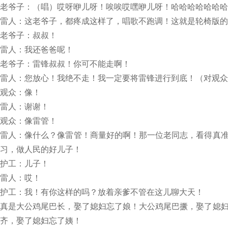
老爷子：（唱）哎呀咿儿呀！唉唉哎嘿咿儿呀！哈哈哈哈哈哈哈
雷人：这老爷子，都疼成这样了，唱歌不跑调！这就是轮椅版的
老爷子：叔叔！
雷人：我还爸爸呢！
老爷子：雷锋叔叔！你可不能走啊！
雷人：您放心！我绝不走！我一定要将雷锋进行到底！（对观众
观众：像！
雷人：谢谢！
观众：像雷管！
雷人：像什么？像雷管！商量好的啊！那一位老同志，看得真
习，做人民的好儿子！
护工：儿子！
雷人：哎！
护工：我！有你这样的吗？放着亲爹不管在这儿聊大天！
真是大公鸡尾巴长，娶了媳妇忘了娘！大公鸡尾巴撅，娶了媳
齐，娶了媳妇忘了姨！