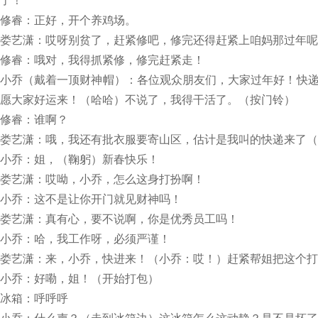
了！
修睿：正好，开个养鸡场。
娄艺潇：哎呀别贫了，赶紧修吧，修完还得赶紧上咱妈那过年呢
修睿：哦对，我得抓紧修，修完赶紧走！
小乔（戴着一顶财神帽）：各位观众朋友们，大家过年好！快
愿大家好运来！（哈哈）不说了，我得干活了。（按门铃）
修睿：谁啊？
娄艺潇：哦，我还有批衣服要寄山区，估计是我叫的快递来了（
小乔：姐，（鞠躬）新春快乐！
娄艺潇：哎呦，小乔，怎么这身打扮啊！
小乔：这不是让你开门就见财神吗！
娄艺潇：真有心，要不说啊，你是优秀员工吗！
小乔：哈，我工作呀，必须严谨！
娄艺潇：来，小乔，快进来！（小乔：哎！）赶紧帮姐把这个打
小乔：好嘞，姐！（开始打包）
冰箱：呼呼呼