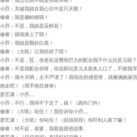
修睿：我怎么就不能是你姐夫呢？
小乔：关键我姐在我心目中是只天鹅！
修睿：我是癞蛤蟆呗！
小乔：不是，我姐是朵鲜花！
修睿：插我身上了呗！
小乔：我姐是颗好白菜！
修睿：（大吼）让我给拱了呗！
小乔：不是，哎，你老在这费劲巴力的配合我干什么玩意儿呢？
修睿：不是我配合你呀，你说那玩意儿太脍炙人口了，不接我浑
小乔：我今天呐，太不严谨了！我现在的感觉呀，就像搁她家
抱走吧！（用手抱住身体）
娄艺潇：小乔…
小乔：不行，我待不下去了，姐！（跑向门外）
修睿：（大吼）站住！！我告诉你小乔…
娄艺潇：（大吼）你站住！（扭扭捏捏）你吓到人家了嘛！
修睿：对不起，老婆，我着急跟他说事。