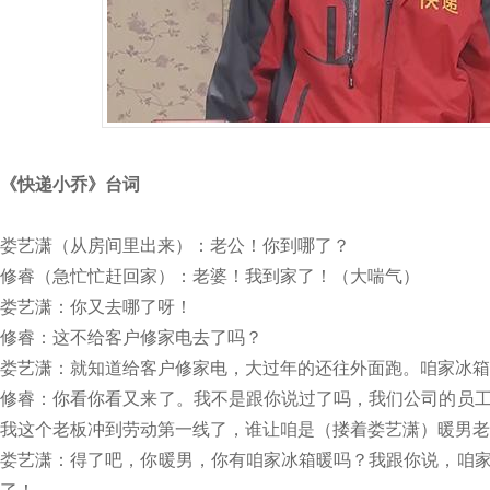
《快递小乔》台词
娄艺潇（从房间里出来）：老公！你到哪了？
修睿（急忙忙赶回家）：老婆！我到家了！（大喘气）
娄艺潇：你又去哪了呀！
修睿：这不给客户修家电去了吗？
娄艺潇：就知道给客户修家电，大过年的还往外面跑。咱家冰箱
修睿：你看你看又来了。我不是跟你说过了吗，我们公司的员
我这个老板冲到劳动第一线了，谁让咱是（搂着娄艺潇）暖男老
娄艺潇：得了吧，你暖男，你有咱家冰箱暖吗？我跟你说，咱