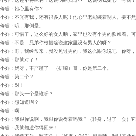
小乔：这还不特殊啊！这说明啥知道不？这说明我姐心里有我！
修睿：她心里有你？
小乔：不光有我，还有很多人呢！他心里老能装着别人。要不然
修睿：哦，那倒是。
小乔：可惜了，这么好的女人呐，家里也没有个男的照顾着。可
修睿：不是…兄弟你根据啥说这家里没有男人的呀？
小乔：哥，我经常来，就没见过男的，我这么跟你说吧，你呀，
修睿：那就对了！
小乔：妈呀，不严谨了，（捂嘴）哥，你是第二个。
修睿：第二个？
小乔：对！
修睿：那头一个是谁呀？
小乔：想知道啊？
修睿：啊。
小乔：我跟你说啊，我跟你说得着吗我？（转身，过了一会）它
修睿：我就知道你得回来！