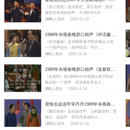
《虎口遐想》是由姜昆、梁左创作，姜昆、
唐杰忠表演的相声，于1987年1月...
(
284
)人喜欢
2020-11-14
1988年央视春晚群口相声《对话趣谈》台词
《对话趣谈》是1988年春节联欢晚会上的
一个相声组合（相声联说）节目，...
(
80
)人喜欢
2020-11-14
1989年央视春晚群口相声《送春联》台词
《送春联》是1989年中央电视台春节联欢
晚会的一个相声，表演者是李金斗...
(
86
)人喜欢
2020-11-14
雷恪生赵连甲宋丹丹1989年央视春晚小品《懒汉相亲》台词
《懒汉相亲》是由赵连甲、么树森创作，雷
恪生、赵连甲、宋丹丹表演的小...
(
103
)人喜欢
2020-11-14