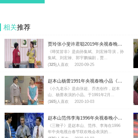
相关
推荐
贾玲张小斐许君聪2019年央视春晚小品《啼笑皆非》台词
《啼笑皆非》是由孙集斌、刘宏禄导演，孙
集斌、刘宏禄、郭宇鹏编剧，贾...
(
325
)人喜欢
2020-09-25
赵本山杨蕾1991年央视春晚小品《小九老乐》台词剧本
《小九老乐》是由张超、乔杰创作，赵本
山、杨蕾表演的小品。于1991年2月...
(
165
)人喜欢
2020-10-03
赵本山范伟李海1996年央视春晚小品《三鞭子》台词剧本
《三鞭子》是赵本山、范伟、李海在1996
年中央电视台春节联欢晚会表演的...