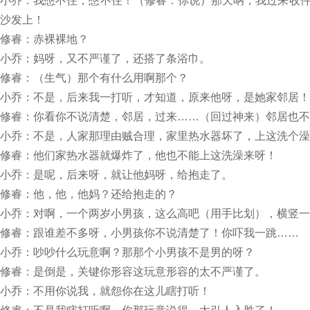
小乔：我憋不住，憋不住！（修睿：你说）那天呐，我过来收
沙发上！
修睿：赤裸裸地？
小乔：妈呀，又不严谨了，还搭了条浴巾。
修睿：（生气）那个有什么用啊那个？
小乔：不是，后来我一打听，才知道，原来他呀，是她家邻居！
修睿：你看你不说清楚，邻居，过来……（回过神来）邻居也不
小乔：不是，人家那理由贼合理，家里热水器坏了，上这洗个澡
修睿：他们家热水器就爆炸了，他也不能上这洗澡来呀！
小乔：是呢，后来呀，就让他妈呀，给抱走了。
修睿：他，他，他妈？还给抱走的？
小乔：对啊，一个两岁小男孩，这么高吧（用手比划），横竖一
修睿：跟谁差不多呀，小男孩你不说清楚了！你吓我一跳……
小乔：吵吵什么玩意啊？那那个小男孩不是男的呀？
修睿：是倒是，关键你形容这玩意形容的太不严谨了。
小乔：不用你说我，就怨你在这儿瞎打听！