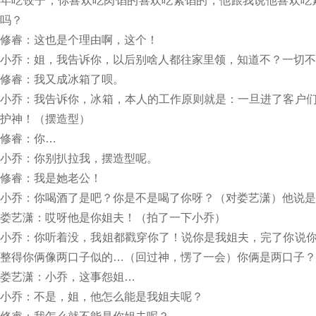
年吃饺子，你喜欢吃肉馅的喜欢吃素馅的，他跟我说他喜欢吃
吗？
修睿：这也是个理由啊，这个！
小乔：姐，我告诉你，以后别啥人都往家里领，知道不？一切不
修睿：我又成冰箱了呗。
小乔：我告诉你，冰箱，本人的工作原则就是：一旦进了客户
护神！（摆造型）
修睿：你…
小乔：你别扒拉我，摆造型呢。
修睿：我是她老公！
小乔：你喝酒了是吧？你是不是喝了你呀？（对娄艺潇）他说是
娄艺潇：哎呀他是你姐夫！（拍了一下小乔）
小乔：你听着没，我姐都戳穿你了！说你是我姐夫，完了你说
整得你俩像两口子似的…（回过神，愣了一会）你俩是两口子？
娄艺潇：小乔，这事怨姐…
小乔：不是，姐，他怎么能是我姐夫呢？