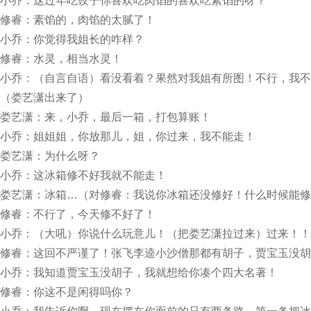
小乔：这过年吃饺子你喜欢吃肉馅的喜欢吃素馅的呀？
修睿：素馅的，肉馅的太腻了！
小乔：你觉得我姐长的咋样？
修睿：水灵，相当水灵！
小乔：（自言自语）看没看着？果然对我姐有所图！不行，我不
（娄艺潇出来了）
娄艺潇：来，小乔，最后一箱，打包算账！
小乔：姐姐姐，你放那儿，姐，你过来，我不能走！
娄艺潇：为什么呀？
小乔：这冰箱修不好我就不能走！
娄艺潇：冰箱…（对修睿：我说你冰箱还没修好！什么时候能修
修睿：不行了，今天修不好了！
小乔：（大吼）你说什么玩意儿！（把娄艺潇拉过来）过来！！
修睿：这回不严谨了！张飞李逵小沙僧那都有胡子，贾宝玉没胡
小乔：我知道贾宝玉没胡子，我就想给你凑个四大名著！
修睿：你这不是闲得吗你？