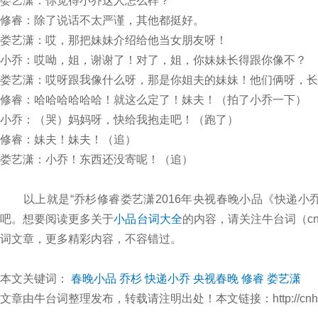
娄艺潇：你觉得小乔这人怎么样？
修睿：除了说话不太严谨，其他都挺好。
娄艺潇：哎，那把妹妹介绍给他当女朋友呀！
小乔：哎呦，姐，谢谢了！对了，姐，你妹妹长得跟你像不？
娄艺潇：哎呀跟我像什么呀，那是你姐夫的妹妹！他们俩呀，长
修睿：哈哈哈哈哈哈！就这么定了！妹夫！（拍了小乔一下）
小乔：（哭）妈妈呀，快给我抱走吧！（跑了）
修睿：妹夫！妹夫！（追）
娄艺潇：小乔！东西还没寄呢！（追）
以上就是“乔杉修睿娄艺潇2016年央视春晚小品《快递小
吧。想要阅读更多关于
小品台词大全
的内容，请关注牛台词（cn
词文章，更多精彩内容，不容错过。
本文关键词：
春晚小品
乔杉
快递小乔
央视春晚
修睿
娄艺潇
文章由牛台词整理发布，转载请注明出处！本文链接：http://cnhbtc.com/