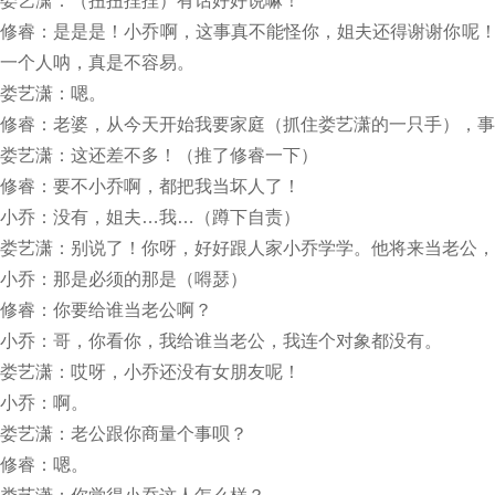
娄艺潇：（扭扭捏捏）有话好好说嘛！
修睿：是是是！小乔啊，这事真不能怪你，姐夫还得谢谢你呢
一个人呐，真是不容易。
娄艺潇：嗯。
修睿：老婆，从今天开始我要家庭（抓住娄艺潇的一只手），事
娄艺潇：这还差不多！（推了修睿一下）
修睿：要不小乔啊，都把我当坏人了！
小乔：没有，姐夫…我…（蹲下自责）
娄艺潇：别说了！你呀，好好跟人家小乔学学。他将来当老公，
小乔：那是必须的那是（嘚瑟）
修睿：你要给谁当老公啊？
小乔：哥，你看你，我给谁当老公，我连个对象都没有。
娄艺潇：哎呀，小乔还没有女朋友呢！
小乔：啊。
娄艺潇：老公跟你商量个事呗？
修睿：嗯。