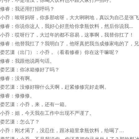
小乔：不是埋汰，你喝人饮料也不跟人家打声招呼。
修睿：我还用打招呼吗？
小乔：唉呀妈呀，你多那啥呀，大大咧咧地，真以为自己是张飞
修睿：你说你这人，我好心好意给你拿瓶饮料，然后你说我...
小乔：哎呀行了，大过年的都不容易，这事啊，我替你扛了！
修睿：他替我扛了？我明白了，他呀真把我当成修家电的了，兄
娄艺潇（出门）：小乔，（看着修睿）你在这干嘛呢？
修睿：我跟他说两句话。
娄艺潇：你冰箱修好了吗？
修睿：没有啊。
娄艺潇：没修好聊什么天啊，赶紧修修完好走啊。
修睿：修修修。
娄艺潇：小乔，来，还有一箱。
小乔：姐，今天我在工作中出现不严谨了。
娄艺潇：怎么了？
小乔：刚才渴了，没忍住，跟冰箱里拿瓶饮料，给喝了…