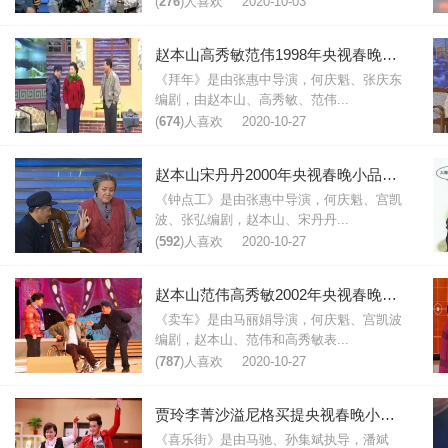
(
276
)人喜欢
2020-10-03
赵本山高秀敏范伟1998年央视春晚小品《拜年》台词剧本
《拜年》是由张惠中导演，何庆魁、张庆东
编剧，由赵本山、高秀敏、范伟...
(
674
)人喜欢
2020-10-27
赵本山宋丹丹2000年央视春晚小品《钟点工》台词剧本
《钟点工》是由张惠中导演，何庆魁、宫凯
波、张弘编剧，赵本山、宋丹丹...
(
592
)人喜欢
2020-10-27
赵本山范伟高秀敏2002年央视春晚小品《卖车》台词剧本
《卖车》是由马丽娟导演，何庆魁、宫凯波
编剧，赵本山、范伟和高秀敏表...
(
787
)人喜欢
2020-10-27
贾玲李菁沙溢尼格买提央视春晚小品《喜乐街》台词
《喜乐街》是由马驰、孙集斌执导，潘斌