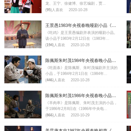
龙、王宁、徐健博、徐艺编剧，贾...
(
95
)人喜欢
2020-10-28
王景愚1983年央视春晚哑剧小品《吃鸡》台词剧本
《吃鸡》是王景愚编剧并表演的哑剧小品。
该小品于1983年2月12日在《1983年...
(
194
)人喜欢
2020-10-28
陈佩斯朱时茂1984年央视春晚小品《吃面条》台词
《吃面条》是陈佩斯、朱时茂编剧并主演的
小品，于1984年2月1日在《1984年...
(
446
)人喜欢
2020-10-28
陈佩斯朱时茂1986年央视春晚小品《羊肉串》台词
《羊肉串》是陈佩斯、朱时茂主演的小品，
于1986年2月8日在《1986年中央电...
(
866
)人喜欢
2020-10-29
姜昆唐杰忠1987年央视春晚相声《虎口遐想》台词