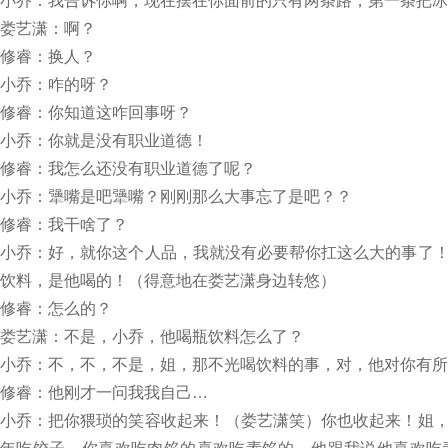
小乔：我告诉你啊，现在摆在你面前的只有两条路，第一条把冰
娄艺潇：啊？
修睿：换人？
小乔：咋的呀？
修睿：你知道这咋回事呀？
小乔：你就是没有职业道德！
修睿：我怎么还没有职业道德了呢？
小乔：犟嘴是吧犟嘴？刚刚那么大事忘了是吧？？
修睿：我干啥了？
小乔：好，就你这个人品，我就没有必要帮你扛这么大的事了
饮料，是他喝的！（得意地在娄艺潇身边转悠）
修睿：怎么的？
娄艺潇：不是，小乔，他喝瓶饮料怎么了？
小乔：不，不，不是，姐，那不光喝饮料的事，对，他对你有所
修睿：他刚才一问我我自己…
小乔：把你猥琐的笑容收起来！（娄艺潇笑）你也收起来！姐