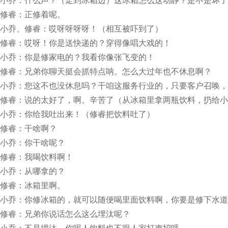
小乔：什么声？（走到冰箱边）这冰箱怎么这动静？是不是坏了
修睿：正修着呢。
小乔、修睿：哎呀呀呀呀！（相互被吓到了）
修睿：哎呀！你是送快递的？穿得像唱大戏的！
小乔：你是修家电的？我看你像张飞变的！
修睿：兄弟你聊天挺会抓特点呐。怎么大过年也不休息啊？
小乔：您这不也没休息吗？干咱这服务行业的，只要客户召唤，
修睿：说的太好了，啊。辛苦了（从冰箱里拿两瓶饮料，扔给小
小乔：你给我吐出来！（修睿把饮料吐了）
修睿：干啥啊？
小乔：你干啥呢？
修睿：我喝饮料啊！
小乔：从哪拿的？
修睿：冰箱里啊。
小乔：你修冰箱的，就可以随便喝里面饮料啊，你要是修下水道
修睿：兄弟你说话怎么这么埋汰呢？