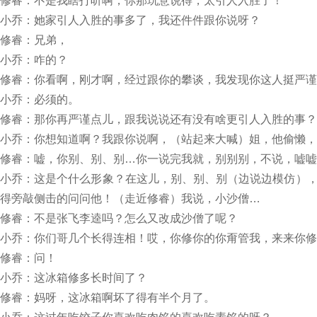
修睿：不是我瞎打听啊，你那玩意说得，太引人入胜了！
小乔：她家引人入胜的事多了，我还件件跟你说呀？
修睿：兄弟，
小乔：咋的？
修睿：你看啊，刚才啊，经过跟你的攀谈，我发现你这人挺严谨
小乔：必须的。
修睿：那你再严谨点儿，跟我说说还有没有啥更引人入胜的事？
小乔：你想知道啊？我跟你说啊，（站起来大喊）姐，他偷懒，
修睿：嘘，你别、别、别…你一说完我就，别别别，不说，嘘嘘
小乔：这是个什么形象？在这儿，别、别、别（边说边模仿）
得旁敲侧击的问问他！（走近修睿）我说，小沙僧…
修睿：不是张飞李逵吗？怎么又改成沙僧了呢？
小乔：你们哥几个长得连相！哎，你修你的你甭管我，来来你修
修睿：问！
小乔：这冰箱修多长时间了？
修睿：妈呀，这冰箱啊坏了得有半个月了。