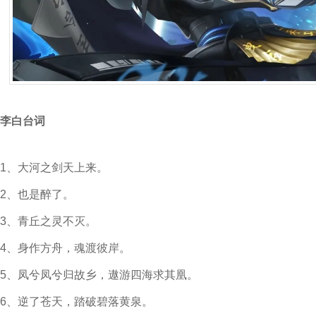
李白台词
1、大河之剑天上来。
2、也是醉了。
3、青丘之灵不灭。
4、身作方舟，魂渡彼岸。
5、凤兮凤兮归故乡，遨游四海求其凰。
6、逆了苍天，踏破碧落黄泉。