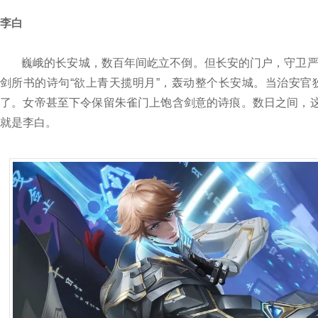
李白
巍峨的长安城，数百年间屹立不倒。但长安的门户，守卫
剑所书的诗句“欲上青天揽明月”，轰动整个长安城。当治安
了。女帝甚至下令保留朱雀门上饱含剑意的诗痕。数日之间，这
就是李白。