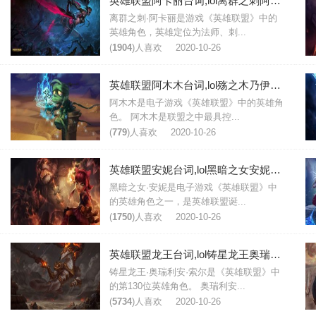
英雄联盟阿卡丽台词,lol离群之刺阿卡丽台词大全
离群之刺·阿卡丽是游戏《英雄联盟》中的
英雄角色，英雄定位为法师、刺...
(
1904
)人喜欢
2020-10-26
英雄联盟阿木木台词,lol殇之木乃伊阿木木台词大全
阿木木是电子游戏《英雄联盟》中的英雄角
色。 阿木木是联盟之中最具控...
(
779
)人喜欢
2020-10-26
英雄联盟安妮台词,lol黑暗之女安妮台词大全
黑暗之女·安妮是电子游戏《英雄联盟》中
的英雄角色之一，是英雄联盟诞...
(
1750
)人喜欢
2020-10-26
英雄联盟龙王台词,lol铸星龙王奥瑞利安索尔台词大全
铸星龙王·奥瑞利安·索尔是《英雄联盟》中
的第130位英雄角色。 奥瑞利安...
(
5734
)人喜欢
2020-10-26