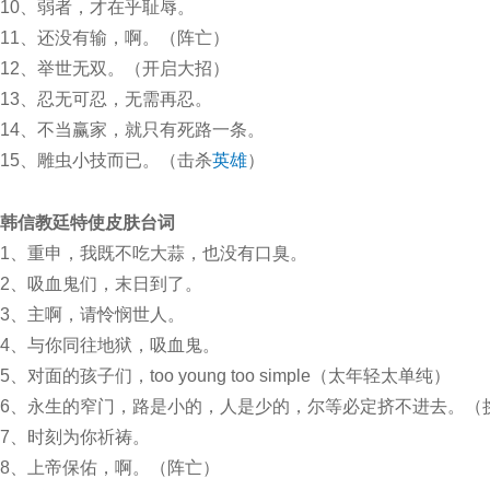
10、弱者，才在乎耻辱。
11、还没有输，啊。（阵亡）
12、举世无双。（开启大招）
13、忍无可忍，无需再忍。
14、不当赢家，就只有死路一条。
15、雕虫小技而已。（击杀
英雄
）
韩信
教廷特使
皮肤台词
1、重申，我既不吃大蒜，也没有口臭。
2、吸血鬼们，末日到了。
3、主啊，请怜悯世人。
4、与你同往地狱，吸血鬼。
5、对面的孩子们，too young too simple（太年轻太单纯）
6、永生的窄门，路是小的，人是少的，尔等必定挤不进去。（
7、时刻为你祈祷。
8、上帝保佑，啊。（阵亡）