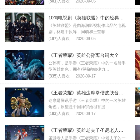
(
501
)人喜欢
2020-09-05
10句电视剧《英雄联盟》中的经典台词
《英雄联盟》是由海润影视制作出品的电视
剧，林建中执导，周萌和王莹菲...
(
197
)人喜欢
2020-09-05
《王者荣耀》英雄公孙离台词大全
公孙离，是手游《王者荣耀》中的一名射手
型英雄角色，拥有很强的敏捷力...
(
335
)人喜欢
2020-09-17
《王者荣耀》英雄达摩拳僧皮肤台词大全
达摩是腾讯手游《王者荣耀》中的一名英雄
角色，原型是中国禅宗始祖菩提...
(
183
)人喜欢
2020-09-17
《王者荣耀》英雄老夫子圣诞老人皮肤台词大全
圣诞老人是手游《王者荣耀》中老夫子的一