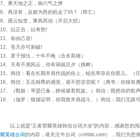
7、乘天地之正，御六气之辨
8、再没有，反败为胜的机会了吗？（阵亡）
9、观云知变，乘风而动（开启大招）
10、以正合，以奇胜!
11、命由己造!
12、苍天亦可刺破!
13、君子报仇，十年不晚（击杀英雄）
14、天有不测风云，你有祸福旦夕（挑衅）
15、韩信：看在长期并肩作战的份上，鲲先寄存在你那儿。（
16、韩信：五岳独尊的感觉，谁不想尝尝呢？（典韦：你很有
17、（甄姬：琴瑟已备，静候诸君凯旋。）韩信：既然你的歌
18、（伽罗：狼烟证明，你我曾并肩战斗。）韩信：我们无路
以上就是“王者荣耀英雄韩信台词大全”的内容，感谢您的阅
耀英雄台词
的内容，请关注牛台词（cnhbtc.com），我们