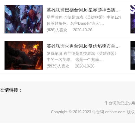
英雄联盟巴德台词,lol星界游神巴德台词大全
星界游神·巴德是游戏《英雄联盟》中第124
位英雄角色。名字Bard有“诗人”...
(
826
)人喜欢
2020-10-26
英雄联盟火男台词,lol复仇焰魂布兰德台词大全
复仇焰魂·布兰德是竞技游戏《英雄联盟》
中的一名英雄。 这是一个充满...
(
5939
)人喜欢
2020-10-26
友情链接：
牛台词
为您提供
Copyright © 2019-2023 牛台词 cnhbtc.com