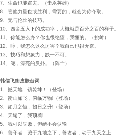
7、生命也能盗去。（击杀英雄）
8、管他力量也或胜利，需要的，就会为你夺取。
9、无与伦比的技巧。
10、四舍五入下的成功率，大概就是百分之百的样子。
11、你能怎么办？你也很绝望，我懂的。（挑衅）
12、哼，我怎么这么厉害？我自己也很无奈。
13、技巧和想象力，缺一不可。
14、呃，漂亮的反扑。（阵亡）
韩信
飞衡皮肤台词
1、撼天地，镇乾坤！（登场）
2、衡山如飞，俯临万物!（登场）
3、如月之恒，如日之升!（登场）
4、天塌了，我顶着!
5、我可以失败，但绝不会认输
6、善守者，藏于九地之下，善攻者，动于九天之上