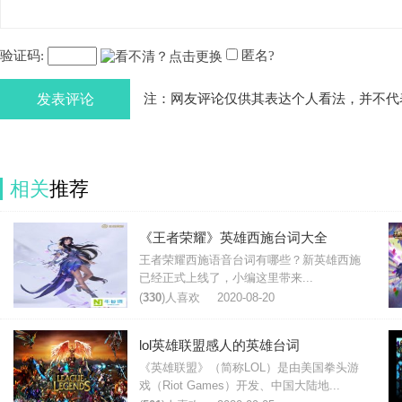
验证码:
匿名?
发表评论
注：网友评论仅供其表达个人看法，并不代
相关
推荐
《王者荣耀》英雄西施台词大全
王者荣耀西施语音台词有哪些？新英雄西施
已经正式上线了，小编这里带来...
(
330
)人喜欢
2020-08-20
lol英雄联盟感人的英雄台词
《英雄联盟》（简称LOL）是由美国拳头游
戏（Riot Games）开发、中国大陆地...