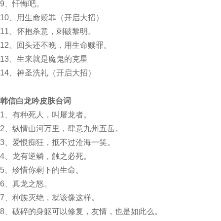
9、忏悔吧。
10、用生命赎罪（开启大招）
11、怀抱杀意，刺破黎明。
12、回头还不晚，用生命赎罪。
13、生来就是魔鬼的克星
14、神圣洗礼（开启大招）
韩信
白龙吟
皮肤台词
1、有种死人，叫屠龙者。
2、纵情山河万里，肆意九州五岳。
3、爱恨痴狂，抵不过沧海一笑。
4、龙有逆鳞，触之必死。
5、珍惜你剩下的生命。
6、真龙之怒。
7、种族灭绝，就该像这样。
8、破碎的身躯可以修复，友情，也是如此么。