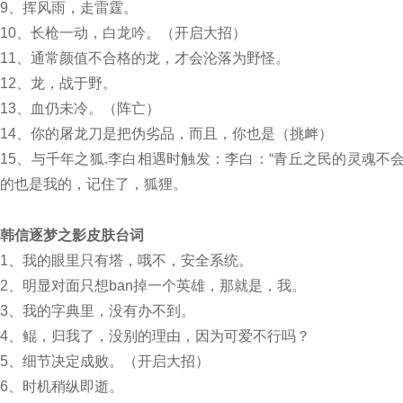
9、挥风雨，走雷霆。
10、长枪一动，白龙吟。（开启大招）
11、通常颜值不合格的龙，才会沦落为野怪。
12、龙，战于野。
13、血仍未冷。（阵亡）
14、你的屠龙刀是把伪劣品，而且，你也是（挑衅）
15、与千年之狐.李白相遇时触发：李白：“青丘之民的灵魂不
的也是我的，记住了，狐狸。
韩信
逐梦之影
皮肤台词
1、我的眼里只有塔，哦不，安全系统。
2、明显对面只想ban掉一个英雄，那就是，我。
3、我的字典里，没有办不到。
4、鲲，归我了，没别的理由，因为可爱不行吗？
5、细节决定成败。（开启大招）
6、时机稍纵即逝。