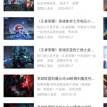
款史诗级皮肤。 老夫子，是腾...
(
533
)人喜欢
2020-09-17
《王者荣耀》英雄鲁班七号电玩小子皮肤台词大全
电玩小子是手游《王者荣耀》中鲁班七号的
一款史诗品质的皮肤。售价28...
(
411
)人喜欢
2020-09-17
《王者荣耀》英雄亚瑟死亡骑士皮肤台词大全
死亡骑士是手游《王者荣耀》中亚瑟的一款
皮肤。 亚瑟，是腾讯手游《王...
(
374
)人喜欢
2020-09-17
英雄联盟剑魔台词,lol暗裔剑魔亚托克斯台词大全
暗裔剑魔·亚托克斯是电子游戏《英雄联
盟》里面的一个英雄。 亚托克斯...
(
10714
)人喜欢
2020-10-25