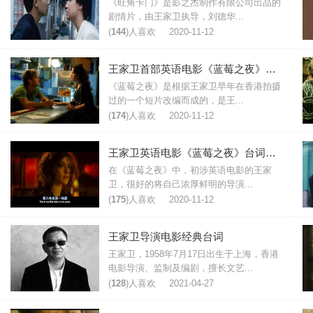
《旺角卡门》是影之杰制作有限公司出品的
剧情片，由王家卫执导，刘德华...
(
144
)人喜欢
2020-11-12
王家卫首部英语电影《蓝莓之夜》台词翻译
《蓝莓之夜》是根据王家卫早年在香港拍摄
过的一个短片改编而成的，是王...
(
174
)人喜欢
2020-11-12
王家卫英语电影《蓝莓之夜》台词节选
在《蓝莓之夜》中，初涉英语电影的王家
卫，很好的将自己浓厚鲜明的导演...
(
175
)人喜欢
2020-11-12
王家卫导演电影经典台词
王家卫，1958年7月17日出生于上海，香港
电影导演、监制及编剧，擅长文艺...
(
128
)人喜欢
2021-04-27