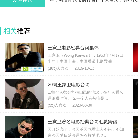
发表评论
注：网友评论仅供其表达个人看法，并不代
相关
推荐
王家卫电影经典台词集锦
王家卫（Wong Kar-wai），1958年7月17日
出生于中国上海，中国香港电影导演、...
(
105
)人喜欢
2019-10-13
20句王家卫电影台词
1.每个人都会坚持自己的信念，在别人看来
是浪费时间。 2.一个人有烦恼是...
(
95
)人喜欢
2020-08-30
王家卫著名电影经典台词汇总集锦
天开始亮了，今天的天气看上去不错，不知
道今天的日落会是怎么样的呢？...