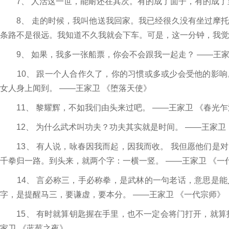
7、 人活这一世，能耐还在其次。有的成了面子，有的成了里
8、 走的时候，我叫他送我回家。我已经很久没有坐过摩托
条路不是很远。我知道不久我就会下车。可是，这一分钟，我觉
9、 如果，我多一张船票，你会不会跟我一起走？ ——王家
10、 跟一个人合作久了，你的习惯或多或少会受他的影响
女人身上闻到。 ——王家卫 《堕落天使》
11、 黎耀辉，不如我们由头来过吧。 ——王家卫 《春光乍
12、 为什么武术叫功夫？功夫其实就是时间。 ——王家卫
13、 有人说，咏春因我而起，因我而收。 我但愿他们是
千拳归一路。到头来，就两个字：一横一竖。 ——王家卫 《一
14、 言必称三，手必称拳，是武林的一句老话，意思是能
字，是提醒马三，要谦虚，要本分。 ——王家卫 《一代宗师》
15、 有时就算钥匙握在手里，也不一定会将门打开，就算
家卫 《蓝莓之夜》