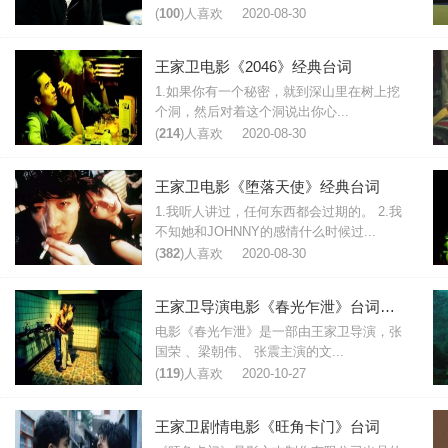
(
100
)人喜欢
2020-08-30
王家卫电影《2046》经典台词
1.如果你有一个秘密，就到深山里在树上挖
个洞，然后对着这个洞说出你心...
(
214
)人喜欢
2020-08-30
王家卫电影《堕落天使》经典台词
1.我听人讲过，任何东西都会过期的。 2.我
不知她和JOHNNY的感情什么时候过...
(
382
)人喜欢
2020-08-30
王家卫导演电影《春光乍泄》台词对白
电影《春光乍泄》是一部由王家卫导演，张
国荣 、梁朝伟、 张震主演的文...
(
119
)人喜欢
2020-10-27
王家卫剧情电影《旺角卡门》台词