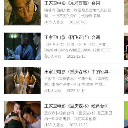
王家卫电影《东邪西毒》台词
喃喃呢语的人物，弥漫颓废凄绝气息的画
面，一成不变的旁白，恍惚飘渺和...
(
185
)人喜欢
2021-07-03
王家卫电影《阿飞正传》台词
《阿飞正传》台词 《阿飞正传》(英文：
Days of Being Wild)是1990年12月15日于
香...
(
50
)人喜欢
2022-12-13
王家卫电影《重庆森林》中的经典台词
王家卫《重庆森林》经典台词 《重庆森
林》由两个基本不相干的 故事 构成...
(
51
)人喜欢
2022-12-19
王家卫电影《重庆森林》经典台词
重庆森林经典台词 《重庆森林》是王家卫
的一部著名电影。我们看看他都...
(
188
)人喜欢
2022-12-26