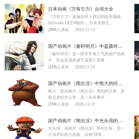
日本动画《万有引力》台词大全
《万有引力》改编自村上真纪的耽美漫画，
由Studio DEEN制作。 日本首部正...
(
204
)人喜欢
2020-11-13
国产动画片《秦时明月》中盖聂经典台词
《秦时明月》是一部非常有人气的国产动画
片，作品灵感来源于温世仁原著...
(
215
)人喜欢
2020-11-13
国产动画片《熊出没》中熊大的经典台词
熊大，是动画片《熊出没》系列的主角，是
熊兄弟的主心骨，是一头有勇有...
(
734
)人喜欢
2020-11-13
国产动画片《熊出没》中光头强的经典台词
光头强，动画片《熊出没》系列主角，是一
个伐木队的小老板，自称“强哥...