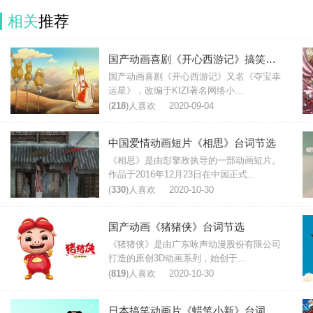
相关
推荐
国产动画喜剧《开心西游记》搞笑台词
国产动画喜剧《开心西游记》又名《夺宝幸
运星》，改编于KIZI著名网络小...
(
218
)人喜欢
2020-09-04
中国爱情动画短片《相思》台词节选
《相思》是由彭擎政执导的一部动画短片。
作品于2016年12月23日在中国正式...
(
330
)人喜欢
2020-10-30
国产动画《猪猪侠》台词节选
《猪猪侠》是由广东咏声动漫股份有限公司
打造的原创3D动画系列，始创于...
(
819
)人喜欢
2020-10-30
日本搞笑动画片《蜡笔小新》台词对白