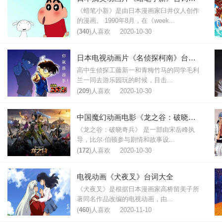
《蜡笔小新》是由日本漫画家臼井仪人创作
的漫画。 1990年8月，在《week...
(
340
)人喜欢
2020-10-30
日本电视动画片《名侦探柯南》台词语录
高中生侦探工藤新一和青梅竹马的同学毛利
兰一同去游乐园玩的时候，目击...
(
209
)人喜欢
2020-10-30
中国魔幻动画电影《龙之谷：破晓奇兵》影评台词
《龙之谷：破晓奇兵》 是一部由宋岳峰执
导，比尔·伯顿参与剧情和故事设...
(
172
)人喜欢
2020-10-30
电视动画《犬夜叉》台词大全
《犬夜叉》是根据日本漫画家高桥留美子所
著同名作品改编的电视动画，由...
(
460
)人喜欢
2020-11-10