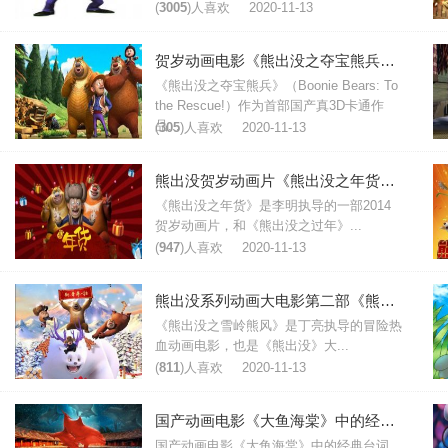
(
3005
)人喜欢
2020-11-13
贺岁动画电影《熊出没之夺宝熊兵》经典台词
《熊出没之夺宝熊兵》（Boonie Bears: To
the Rescue!）作为首部国产真3D卡通作
品...
(
305
)人喜欢
2020-11-13
熊出没贺岁动画片《熊出没之年货》经典台词
《熊出没之年货》是李明执导的一部2014
贺岁动画片，和《熊出没之过年》...
(
947
)人喜欢
2020-11-13
熊出没系列动画大电影第二部《熊出没之雪岭熊风》经典台词
《熊出没之雪岭熊风》是丁亮执导的冒险热
血动画电影，也是《熊出没》大...
(
811
)人喜欢
2020-11-13
国产动画电影《大鱼海棠》中的经典台词
国产动画电影《大鱼海棠》中的经典台词