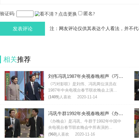
验证码:
匿名?
发表评论
注：网友评论仅供其表达个人看法，并不代
相关
推荐
刘伟冯巩1987年央视春晚相声《巧对影联》台词
《巧对影联》是刘伟、冯巩两位演员在
1987年中央电视台春节联欢晚会上演...
(
1409
)人喜欢
2020-11-14
冯巩牛群1992年央视春晚相声《办晚会》台词
《办晚会》是冯巩、牛群于1992年中国中
央电视台春节联欢晚会中所表演的...
(
960
)人喜欢
2020-11-16