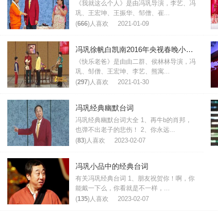
《我就这么个人》是由冯巩导演，李艺、冯
巩、王宏坤、王振华、邹僧、崔...
(
666
)人喜欢
2021-01-09
冯巩徐帆白凯南2016年央视春晚小品《快乐老爸》台词
《快乐老爸》是由由二群、侯林林导演，冯
巩、邹僧、王宏坤、李艺、熊寓...
(
297
)人喜欢
2021-01-30
冯巩经典幽默台词
冯巩经典幽默台词大全 1、再牛b的肖邦，
也弹不出老子的悲伤！ 2、你永远...
(
83
)人喜欢
2023-02-07
冯巩小品中的经典台词
有关冯巩经典台词 1、朋友祝贺你！啊，你
能戴一下么，你看就是不一样，...
(
135
)人喜欢
2023-02-07