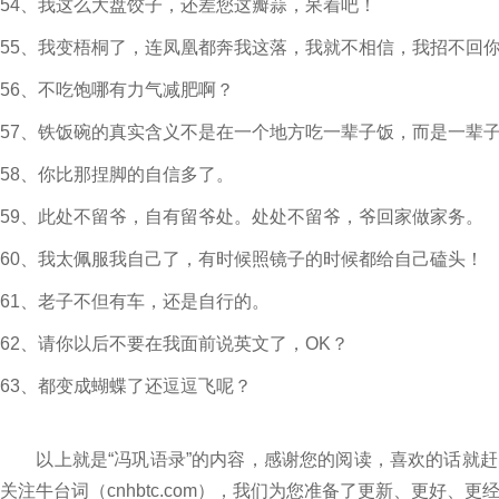
54、我这么大盘饺子，还差您这瓣蒜，呆着吧！
55、我变梧桐了，连凤凰都奔我这落，我就不相信，我招不回
56、不吃饱哪有力气减肥啊？
57、铁饭碗的真实含义不是在一个地方吃一辈子饭，而是一辈
58、你比那捏脚的自信多了。
59、此处不留爷，自有留爷处。处处不留爷，爷回家做家务。
60、我太佩服我自己了，有时候照镜子的时候都给自己磕头！
61、老子不但有车，还是自行的。
62、请你以后不要在我面前说英文了，OK？
63、都变成蝴蝶了还逗逗飞呢？
以上就是“冯巩语录”的内容，感谢您的阅读，喜欢的话就赶
关注牛台词（cnhbtc.com），我们为您准备了更新、更好