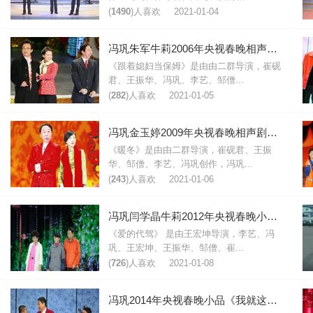
(
1490
)人喜欢
2021-01-04
冯巩朱军牛莉2006年央视春晚相声剧《跟着媳妇当保姆》台词
《跟着媳妇当保姆》是由由二群导演，崔砚
君、王振华、冯巩、李艺、邹僧...
(
282
)人喜欢
2021-01-05
冯巩金玉婷2009年央视春晚相声剧《暖冬》台词
《暖冬》是由由二群导演，崔砚君、王振
华、邹僧、李艺、冯巩创作，冯巩...
(
243
)人喜欢
2021-01-06
冯巩闫学晶牛莉2012年央视春晚小品《爱的代驾》台词
《爱的代驾》 是由王宏坤导演，李艺、冯
巩、王宏坤、王振华、邹僧、崔...
(
726
)人喜欢
2021-01-08
冯巩2014年央视春晚小品《我就这么个人》台词