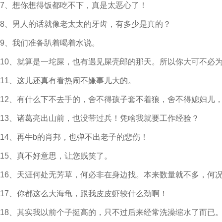
7、想你想得饭都吃不下，真是太恶心了！
8、男人的话就像老太太的牙齿，有多少是真的？
9、我们准备趴着喝着水说。
10、就算是一坨屎，也有遇见屎壳郎的那天。所以你大可不必
11、这儿还真有看热闹不嫌事儿大的。
12、有什么下不去手的，舍不得孩子套不着狼，舍不得媳妇儿
13、诸葛亮出山前，也没带过兵！凭啥我就要工作经验？
14、再牛b的肖邦，也弹不出老子的悲伤！
15、真不好意思，让您贱笑了。
16、天涯何处无芳草，何必非在身边找。本来数量就不多，何
17、你都这么大海龟，跟我皮皮虾较什么劲啊！
18、其实我以前个子挺高的，只不过后来经常洗澡缩水了而已