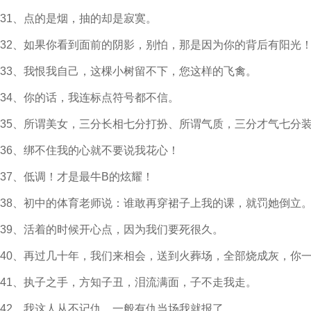
31、点的是烟，抽的却是寂寞。
32、如果你看到面前的阴影，别怕，那是因为你的背后有阳光
33、我恨我自己，这棵小树留不下，您这样的飞禽。
34、你的话，我连标点符号都不信。
35、所谓美女，三分长相七分打扮、所谓气质，三分才气七分
36、绑不住我的心就不要说我花心！
37、低调！才是最牛B的炫耀！
38、初中的体育老师说：谁敢再穿裙子上我的课，就罚她倒立
39、活着的时候开心点，因为我们要死很久。
40、再过几十年，我们来相会，送到火葬场，全部烧成灰，你
41、执子之手，方知子丑，泪流满面，子不走我走。
42、我这人从不记仇，一般有仇当场我就报了。