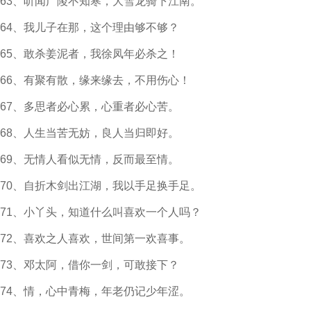
63、听闻广陵不知寒，大雪龙骑下江南。
64、我儿子在那，这个理由够不够？
65、敢杀姜泥者，我徐凤年必杀之！
66、有聚有散，缘来缘去，不用伤心！
67、多思者必心累，心重者必心苦。
68、人生当苦无妨，良人当归即好。
69、无情人看似无情，反而最至情。
70、自折木剑出江湖，我以手足换手足。
71、小丫头，知道什么叫喜欢一个人吗？
72、喜欢之人喜欢，世间第一欢喜事。
73、邓太阿，借你一剑，可敢接下？
74、情，心中青梅，年老仍记少年涩。