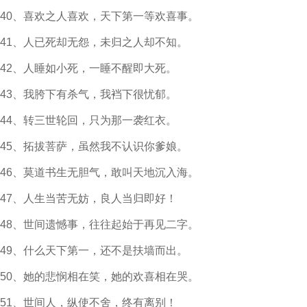
40、喜欢之人喜欢，天下第一等欢喜事。
41、人已死却无怨，未归之人却不知。
42、人睡如小死，一睡不醒即大死。
43、我胯下有杀气，我裆下很忧郁。
44、转三世轮回，只为那一袭红衣。
45、拓拔菩萨，虽然我不认识你爹娘。
46、莫道书生无胆气，敢叫天地沉入海。
47、人生当苦无妨，良人当归即好！
48、世间遗憾事，往往起始于再见二字。
49、什么天下第一，还不是扶墙而出。
50、她的悲悯相在笑，她的欢喜相在哭。
51、世间人，纵使不舍，终有离别！