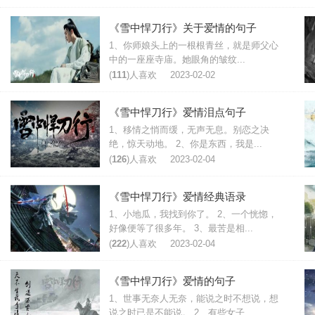
《雪中悍刀行》关于爱情的句子
1、你师娘头上的一根根青丝，就是师父心
中的一座座寺庙。她眼角的皱纹...
(
111
)人喜欢
2023-02-02
《雪中悍刀行》爱情泪点句子
1、移情之悄而缓，无声无息。别恋之决
绝，惊天动地。 2、你是东西，我是...
(
126
)人喜欢
2023-02-04
《雪中悍刀行》爱情经典语录
1、小地瓜，我找到你了。 2、一个恍惚，
好像便等了很多年。 3、最苦是相...
(
222
)人喜欢
2023-02-04
《雪中悍刀行》爱情的句子
1、世事无奈人无奈，能说之时不想说，想
说之时已是不能说。 2、有些女子...