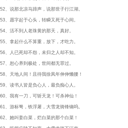
52、说那北凉马蹄声，说那世子行江湖。
53、愿字起于心头，转瞬又死于心间。
54、活不到人老珠黄的那天，真好。
55、拿起什么不算重，放下，才吃力。
56、人已死却不怨，未归之人却不知。
57、恕心养到极处，世间都无罪过。
58、天地人间！且待我徐凤年伸伸懒腰！
59、读书人皆是负心人，最负痴心人。
60、我有一刀，可斩天龙！可杀神仙！
61、游标弩，铁浮屠，大雪龙骑锋镝呜。
62、她叫姜白菜，烂白菜的那个白菜！