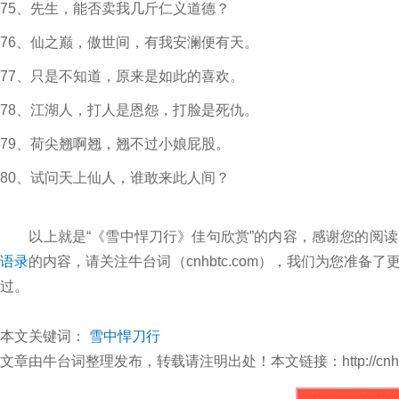
75、先生，能否卖我几斤仁义道德？
76、仙之巅，傲世间，有我安澜便有天。
77、只是不知道，原来是如此的喜欢。
78、江湖人，打人是恩怨，打脸是死仇。
79、荷尖翘啊翘，翘不过小娘屁股。
80、试问天上仙人，谁敢来此人间？
以上就是“《雪中悍刀行》佳句欣赏”的内容，感谢您的阅读
语录
的内容，请关注牛台词（cnhbtc.com），我们为您准
过。
本文关键词：
雪中悍刀行
文章由牛台词整理发布，转载请注明出处！本文链接：http://cnhbtc.com/