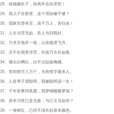
28、徐骁嫡长子，徐凤年在此求死！
29、我儿子在那里，这个理由够不够？
30、儒家先贤有言，虽千万人，吾往矣！
31、人生当苦无妨，良人当归既好。
32、只求天地开一线，让徐脂虎飞升。
33、天不生我李淳罡，剑道万古长如夜。
34、馒头白啊白，白不过姑娘胸脯。
35、世间情字八万个，为有情字最杀人。
36、人皆养子望聪明，我被聪明误一生！
37、千年世事同蕉鹿，我梦蝴蝶蝶梦我？
38、原本与世已是无敌，与己又当如何？
39、一身鲜红，已经不清衣衫原本颜色。