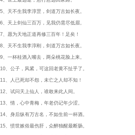
5、天不生我李淳罡，剑道万古如长夜。
6、天上剑仙三百万，见我仍需尽低眉。
7、愿为天地正道再修三百年！足矣！
8、天不生我李淳刚，剑道万古如长夜。
9、一杯桂酒入嘴去，两朵桃花脸上来。
10、公子，风紧，可这回老黄不扯乎了。
11、人已死却不怨，未亡之人却不知！
12、试问天上仙人，谁敢来此人间。
13、情，心中青梅，年老仍记年少涩。
14、身后纵有万古名，不如生前一杯酒。
15、愤世嫉俗最伤肝，众醉独醒最断肠。