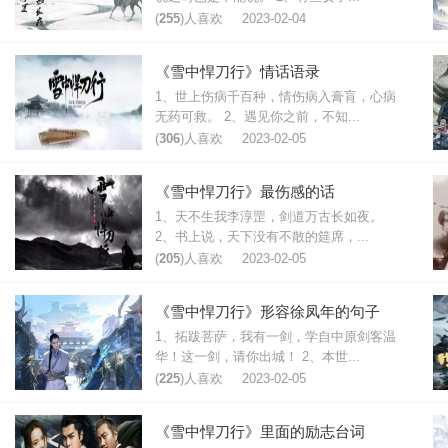
(
255
)人喜欢
2023-02-04
《雪中悍刀行》情话语录
1、世上伤病千百种，情伤病入膏肓，心病
无药可救。 2、遇见你之前，不知...
(
306
)人喜欢
2023-02-05
《雪中悍刀行》最伤感的话
1、天不生我李淳罡，剑道万古长如夜。
2、书上说，天下没有不散的筵席，...
(
205
)人喜欢
2023-02-05
《雪中悍刀行》形容徐凤年的句子
1、拓跋菩萨，我有一剑，学自中原剑客温
华！这一剑，请你出城！ 2、本世...
(
225
)人喜欢
2023-02-05
《雪中悍刀行》里面的励志台词