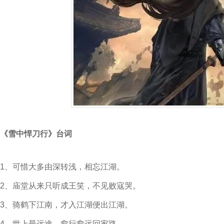
《雪中悍刀行》台词
1、可惜大多由深转浅，相忘江湖。
2、庙堂从来只听成王笑，不见败寇哭。
3、骑鹤下江南，才入江湖便出江湖。
4、世上最远途，愈行愈远回家路。