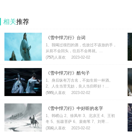
相关
推荐
《雪中悍刀行》台词
1、我喝过很烈的酒，也放过不该放的手，
从前不会回头，往后不会将就。...
(
757
)人喜欢
2023-02-02
《雪中悍刀行》酷句子
1、身后纵有万古名，不如生前一杯酒。
2、人生当苦无妨，良人当归即好！...
(
595
)人喜欢
2023-02-02
《雪中悍刀行》中好听的名字
1、韩崂山 2、徐凤年 3、北凉王 4、王初
冬 5、拓跋菩萨 6、裴南苇 7、刘寄...
(
316
)人喜欢
2023-02-02