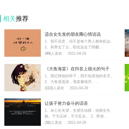
相关
推荐
适合女生发的朋友圈心情说说
1、我不高贵，但不是每个男人都有机会。
2、风带走了云，阳光送走了阴霾...
(
44
)人喜欢
2021-04-29
《大鱼海棠》在抖音上很火的句子
1、我记得他的样子，我不知道他的名字。
2、大鱼逍遥游，海棠遍地开。...
(
113
)人喜欢
2021-04-29
让孩子努力奋斗的话语
1、灰心生失望，失望生动摇，动摇生失
败。宁为玉碎，不为瓦全。 2、即使...
(
32
)人喜欢
2021-04-29