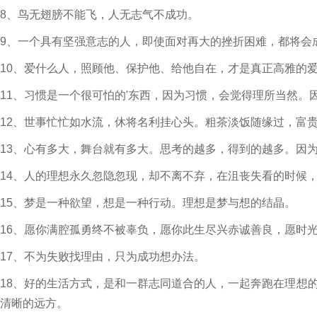
8、鸟无翅膀不能飞，人无志气不成功。
9、一个具有坚强意志的人，即使面对再大的挫折困难，都将会
10、爱什么人，照顾他、保护他、给他自在，才是真正高雅的
11、习惯是一个很可怕的'东西，因为习惯，会觉得理所当然
12、世事忙忙如水流，休将名利挂心头。粗茶淡饭随缘过，富
13、心有多大，舞台就有多大。思考的越多，得到的越多。因
14、人的理想永久忽隐忽现，却不离不弃，在沮丧失看的时候
15、梦是一种欲望，想是一种行动。理想是梦与想的结晶。
16、愿你满腔孤勇终不被辜负，愿你此生尽兴赤诚善良，愿时
17、不为失败找理由，只为成功想办法。
18、好的生活方式，是和一群志同道合的人，一起奔跑在理想
清晰的远方。