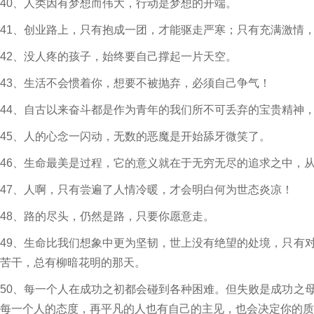
40、人类因有梦想而伟大，行动是梦想的开端。
41、创业路上，只有抱成一团，才能驱走严寒；只有充满激情
42、没人疼的孩子，始终要自己撑起一片天空。
43、生活不会惯着你，想要不被抛弃，必须自己争气！
44、自古以来奋斗都是作为青年的我们所不可丢弃的宝贵精神
45、人的心念一闪动，无数的恶魔是开始舔牙微笑了。
46、生命最美是过程，它的意义就在于无穷无尽的追求之中，
47、人啊，只有尝遍了人情冷暖，才会明白何为世态炎凉！
48、路的尽头，仍然是路，只要你愿意走。
49、生命比我们想象中更为坚韧，世上没有绝望的处境，只有
苦干，总有柳暗花明的那天。
50、每一个人在成功之初都会碰到各种困难。但失败是成功之
每一个人的态度，再平凡的人也有自己的主见，也会决定你的质