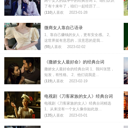
两个女人的战争中的经典台词 1、咱们认识
了有十来年了，咱们一起经历了...
(
110
)人喜欢
2023-01-28
微商女人靠自己语录
1、靠自己赚钱的女人，更有安全感。 2、
这世界挺有意思的，没意思的是我...
(
55
)人喜欢
2023-02-02
《撒娇女人最好命》的经典台词
撒娇女人最好命的经典台词 1、我叫张慧，
短发，有性格。 2、他们说我是...
(
119
)人喜欢
2023-02-19
电视剧《刀客家族的女人》经典台词
电视剧《刀客家族的女人》经典台词精选
1、从来没有一个女人像你如此放...
(
135
)人喜欢
2023-03-01