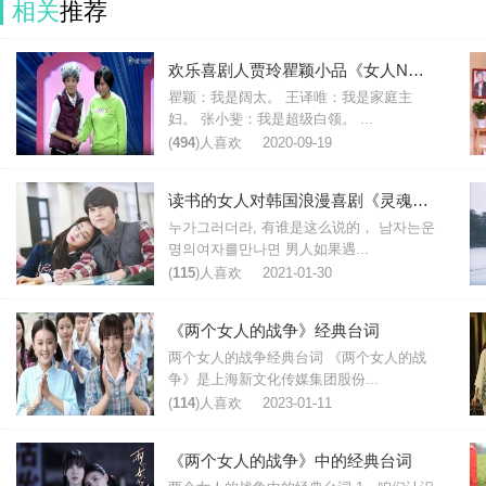
相关
推荐
欢乐喜剧人贾玲瞿颖小品《女人N次方》台词
瞿颖：我是阔太。 王译唯：我是家庭主
妇。 张小斐：我是超级白领。 ...
(
494
)人喜欢
2020-09-19
读书的女人对韩国浪漫喜剧《灵魂伴侣》台词评价
누가그러더라, 有谁是这么说的， 남자는운
명의여자를만나면 男人如果遇...
(
115
)人喜欢
2021-01-30
《两个女人的战争》经典台词
两个女人的战争经典台词 《两个女人的战
争》是上海新文化传媒集团股份...
(
114
)人喜欢
2023-01-11
《两个女人的战争》中的经典台词