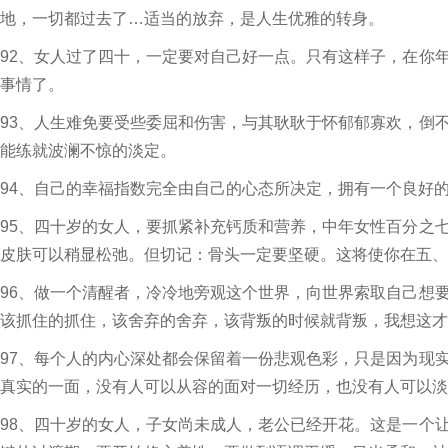
地，一切都过去了…适当的放弃，是人生优雅的转身。
92、女人过了四十，一定要对自己好一点。只有这样子，在你
事情了。
93、人生难免要受些委屈和伤害，与其耿耿于怀郁郁寡欢，倒
能练就波澜不惊的淡定。
94、自己的幸福指数完全由自己的心态所决定，拥有一个良好
95、四十岁的女人，要抓紧补充钙质和营养，中年女性百分之
皮肤可以稍显松弛。但切记：骨头一定要坚硬。这将使你在五、
96、做一个清醒者，冷冷地旁观这个世界，向世界索取自己想
该抓住的抓住，该舍弃的舍弃，该背叛的时候就背叛，我想这才
97、每个人的内心深处都会保留着一份悲观色彩，只是因为现
真实的一面，没有人可以从容的面对一切经历，也没有人可以淡
98、四十岁的女人，子女尚未成人，老公已经开花。这是一个