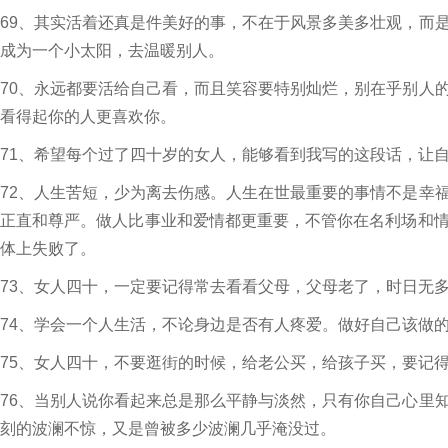
69、其实活着还真是件美好的事，不在于风景多美多壮观，而
成为一个小太阳，去温暖别人。
70、永远都要活给自己看，而且笑容要特别灿烂，别在乎别人
看得起你的人更喜欢你。
71、希望每个过了四十岁的女人，能够看到我写的这段话，让
72、人生苦短，少为离去伤感。人生在世最重要的事情不是幸
正直和尊严。做人比事业和爱情都更重要，不管你在名利场和
体上失败了。
73、女人四十，一定要记得常去看看父母，父母老了，时日无
74、学会一个人生活，不论身边是否有人疼爱。做好自己该做
75、女人四十，不要逛街的时候，给老公买，给孩子买，要记
76、当别人说你看起来总是那么平静与淡然，只有你自己心里
刻的波澜不惊，又是曾被多少波澜几乎淹没过。