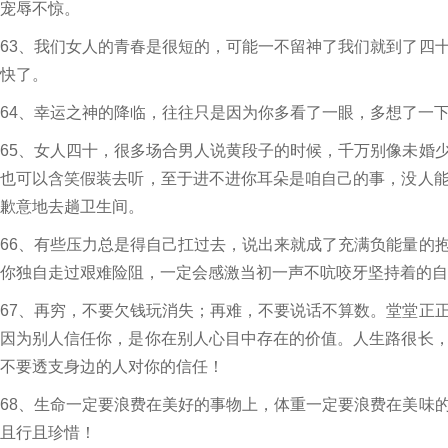
宠辱不惊。
63、我们女人的青春是很短的，可能一不留神了我们就到了四
快了。
64、幸运之神的降临，往往只是因为你多看了一眼，多想了一
65、女人四十，很多场合男人说黄段子的时候，千万别像未婚
也可以含笑假装去听，至于进不进你耳朵是咱自己的事，没人
歉意地去趟卫生间。
66、有些压力总是得自己扛过去，说出来就成了充满负能量的
你独自走过艰难险阻，一定会感激当初一声不吭咬牙坚持着的自
67、再穷，不要欠钱玩消失；再难，不要说话不算数。堂堂正
因为别人信任你，是你在别人心目中存在的价值。人生路很长
不要透支身边的人对你的信任！
68、生命一定要浪费在美好的事物上，体重一定要浪费在美味
且行且珍惜！