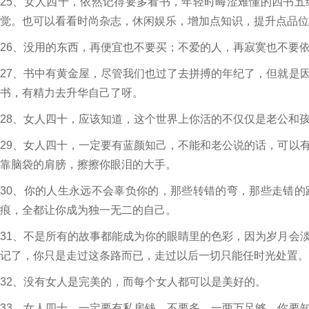
25、女人四十，依然记得要多看书，年轻时晦涩难懂的四书
觉。也可以看看时尚杂志，休闲娱乐，增加点知识，提升点品位
26、没用的东西，再便宜也不要买；不爱的人，再寂寞也不要
27、书中有黄金屋，尽管我们也过了去拼搏的年纪了，但就是
书，有精力去升华自己了呀。
28、女人四十，应该知道，这个世界上你活的不仅仅是老公和
29、女人四十，一定要有蓝颜知己，不能和老公说的话，可以
靠脑袋的肩膀，擦擦你眼泪的大手。
30、你的人生永远不会辜负你的，那些转错的弯，那些走错
痕，全都让你成为独一无二的自己。
31、不是所有的故事都能成为你的眼睛里的色彩，因为岁月会
记了，你只是走过这条路而已，走过以后一切只能任时光处置。
32、没有女人是完美的，而每个女人都可以是美好的。
33、女人四十，一定要有私房钱，不要多，一两万足够，你要