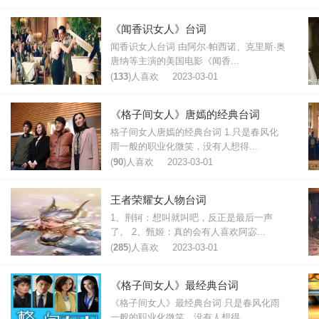
《闻香识女人》台词
闻香识女人台词 由阿尔·帕西诺、克里斯·奥
唐纳等主演的美国电影《闻香...
(
133
)人喜欢
2023-03-01
《格子间女人》唐嫣的经典台词
格子间女人唐嫣的经典台词 1.只是春风化
雨一般的职业化微笑，没有人想得...
(
90
)人喜欢
2023-03-01
王者荣耀女人物台词
1、荆轲：想叫就叫吧，反正是最后一声
了。 2、甄姬：真的会有人喜欢阿宓...
(
285
)人喜欢
2023-03-01
《格子间女人》最经典台词
《格子间女人》最经典台词 只是春风化雨
一般的职业化微笑，没有人想得...