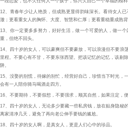
一段恋爱，也不欠任何人一个孩子，你只欠自己一个幸福的模样
12、青春年少让人艳羡，但成熟更显得韵味深长。看待女人
澈；更看重女人的胸怀、大度、智慧和仁厚；更看重稳重成熟背
13、你一定要多多努力，好好生活，做一个可爱的人，做一
重，但绝不回头。
14、四十岁的女人，可以豪爽但不要豪放，可以浪漫但不要浪
里程。不要心有不甘，不要东张西望。把该记忆的记忆，该剔
阱。
15、没娶的别慌，待嫁的别忙，经营好自己，珍惜当下时光，
会有一人陪你骑马喝酒走四方。
16、不要期待，不要假想，不要强求，顺其自然，如果注定，
17、四十岁的女人，无论多少要藏一些私房钱，放在贴身隐秘
离家清净几天，避免了再向老公伸手要钱的尴尬。
18、四十岁的女人啊，是真女人，更是人们心中的珍品。