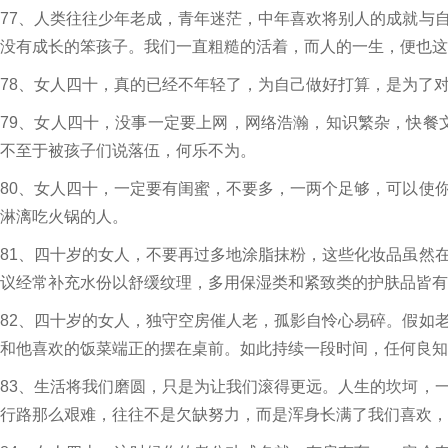
77、人类往往少年老成，青年迷茫，中年喜欢将别人的成就与
没有成长的笨孩子。我们一直粗糙的活着，而人的一生，便也这
78、女人四十，真的已经不年轻了，为自己做好打算，是为了
79、女人四十，没事一定要上网，网络浩瀚，知识繁杂，快餐
不至于被孩子们说落伍，何乐不为。
80、女人四十，一定要有闺蜜，不要多，一两个足够，可以使
淋漓吃火锅的人。
81、四十岁的女人，不要再过多地涂脂抹粉，这些化妆品虽然
议经常补充水份以舒缓纹理，多用保湿类和紧致类的护肤品皆有
82、四十岁的女人，独守空房催人老，孤影自怜心易碎。假如
和他喜欢的饭菜端正的摆在桌前。如此持续一段时间，任何良知
83、生活将我们磨圆，只是为让我们滚得更远。人生的坎坷，
行路那么艰难，往往不是欠缺努力，而是浑身长满了我们喜欢，