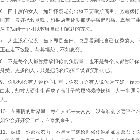
6、四十岁的女人，如果怀疑老公出轨不要歇斯底里、穷追猛
回其一最好拯救灵魂，如果两者皆失那就要痛定思痛。真到了
尽快找到一个可以救赎自己和家庭的方法。
7、人生没有假设，当下即是全部。总是看到比自己优秀的人
正在走下坡路。与其埋怨，不如思变。
8、不是每个人都愿意承担你的负能量，也不是每个人都愿听
身受。更多的人，只是把你的伤痛当谈资笑料而已。
9、你聪明会有人说你心机重，你努力会有人说你运气好，你
白水，却被人硬生生逼成了满肚子憋屈的碳酸饮料。人一生遇
人。
10、在薄情的世界里，每个人都来去匆匆，没有谁会永远陪伴
如学会好好爱自己，不辜负余生。
11、姑娘，你那么努力，不是为了嫁给世俗传说的如意郎君；