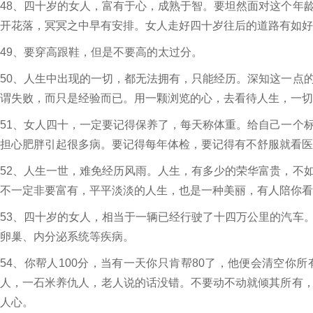
48、四十岁的女人，富有于心，成熟于智。要坦然面对这个年
开花落，冥冥之中早有安排。女人走好四十岁往后的道路有如好
49、要穿高跟鞋，但是不要高的太过分。
50、人生中出现的一切，都无法拥有，只能经历。深知这一点
谓失败，而只是经验而已。用一颗浏览的心，去看待人生，一切
51、女人四十，一定要记得保养了，每天称体重。给自己一个
担心肥胖引起很多病。要记得每年体检，要记得有不舒服就看医
52、人生一世，难免经历风雨。人生，有多少的荣华富贵，不
不一定非要富有，平平淡淡的人生，也是一种美丽，有人陪你看
53、四十岁的女人，相当于一辆已经行驶了十四万公里的汽车
卵巢、内分泌系统等疾病。
54、你帮人100分，当有一天你只肯帮80了，他便会清空你
人，一石米养仇人，老人说的话没错。不要动不动就倾其所有
人心。