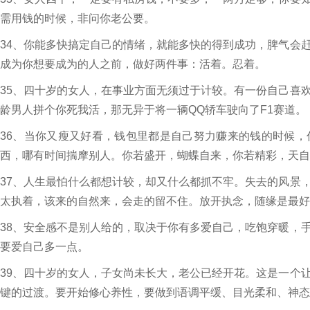
需用钱的时候，非问你老公要。
34、你能多快搞定自己的情绪，就能多快的得到成功，脾气会
成为你想要成为的人之前，做好两件事：活着。忍着。
35、四十岁的女人，在事业方面无须过于计较。有一份自己喜
龄男人拼个你死我活，那无异于将一辆QQ轿车驶向了F1赛道。
36、当你又瘦又好看，钱包里都是自己努力赚来的钱的时候
西，哪有时间揣摩别人。你若盛开，蝴蝶自来，你若精彩，天自
37、人生最怕什么都想计较，却又什么都抓不牢。失去的风景
太执着，该来的自然来，会走的留不住。放开执念，随缘是最好
38、安全感不是别人给的，取决于你有多爱自己，吃饱穿暖，
要爱自己多一点。
39、四十岁的女人，子女尚未长大，老公已经开花。这是一个
键的过渡。要开始修心养性，要做到语调平缓、目光柔和、神态