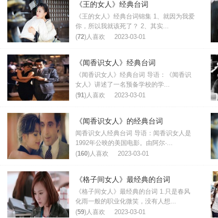
《王的女人》经典台词
《王的女人》经典台词锦集 1、就因为我爱
你，所以我就该死了？ 2、其实...
(
72
)人喜欢
2023-03-01
《闻香识女人》经典台词
《闻香识女人》经典台词 导语：《闻香识
女人》讲述了一名预备学校的学...
(
91
)人喜欢
2023-03-01
《闻香识女人》的经典台词
闻香识女人经典台词 导语：闻香识女人是
1992年公映的美国电影。由阿尔·...
(
160
)人喜欢
2023-03-01
《格子间女人》最经典的台词
《格子间女人》最经典的台词 1.只是春风
化雨一般的职业化微笑，没有人想...
(
59
)人喜欢
2023-03-01