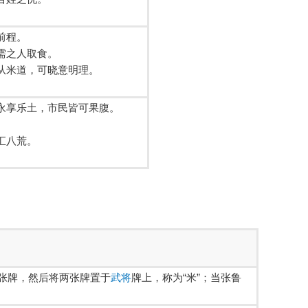
前程。
需之人取食。
从米道，可晓意明理。
永享乐土，市民皆可果腹。
。
汇八荒。
两张牌，然后将两张牌置于
武将
牌上，称为“米”；当张鲁