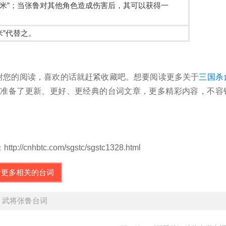
“米”；当张鲁对其他角色造成伤害后，其可以获得一
”代替之。
谢您的阅读，喜欢的话就赶紧收藏吧。想要阅读更多关于
三国杀
们为您准备了更新、更好、更经典的台词文章，更多精彩内容，不容
tc.com/sgstc/sgstc1328.html
看更多相关的台词
》武将张鲁台词