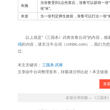
当张鲁受到1点伤害后，张鲁可以获得一张
布施
张“米”。
米道
当一张判定牌生效前，张鲁可以打出一张“米
以上就是“《三国杀》武将张鲁台词”的内容，感
词
的内容，请关注牛台词（cnhbtc.com），我
过。
本文关键词：
三国杀
武将
文章由牛台词整理发布，转载请注明出处！本文链接：http://cnhb
查
欢迎分享转载→ 《三国杀