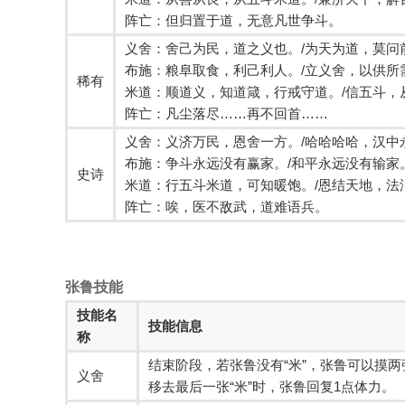
阵亡：但归置于道，无意凡世争斗。
义舍：舍己为民，道之义也。/为天为道，莫问
布施：粮阜取食，利己利人。/立义舍，以供所
稀有
米道：顺道义，知道箴，行戒守道。/信五斗，
阵亡：凡尘落尽……再不回首……
义舍：义济万民，恩舍一方。/哈哈哈哈，汉中
布施：争斗永远没有赢家。/和平永远没有输家
史诗
米道：行五斗米道，可知暖饱。/恩结天地，法
阵亡：唉，医不敌武，道难语兵。
张鲁技能
技能名
技能信息
称
结束阶段，若张鲁没有“米”，张鲁可以摸
义舍
移去最后一张“米”时，张鲁回复1点体力。