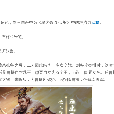
虚拟角色，新三国杀中为《星火燎原·天梁》中的群势力
武将
。
，布施和米道。
天师张鲁。
璋杀张鲁之母，二人因此结仇，多次交战。刘备攻益州时，刘璋
后见曹操自封魏王，想要自立为汉宁王，为谋士阎圃劝免。后曹
家之物，未听从，为曹操所称赞。后投降曹操，任镇南将军。