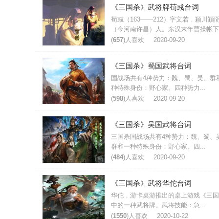
《三国杀》武将牌荀彧台词
荀彧（163——212）字文若，颍川颍
（今河南许昌）人。东汉末年曹操帐下.
(
657
)人喜欢
2020-09-20
《三国杀》蜀国武将台词
国战场共有4种势力：魏、蜀、吴、群
种特殊身份：野心家。四种势力...
(
598
)人喜欢
2020-09-20
《三国杀》吴国武将台词
三国杀国战场共有4种势力：魏、蜀、
群和一种特殊身份：野心家。四...
(
484
)人喜欢
2020-09-20
《三国杀》武将华佗台词
华佗，游卡桌游推出的桌上游戏《三国
中的一种武将牌。武将技能：急...
(
1550
)人喜欢
2020-10-22