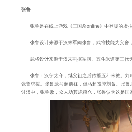
张鲁
张鲁是在线上游戏《三国杀online》中登场的
张鲁设计来源于汉末军阀张鲁，武将技能为义舍
武将设计来源于汉末割据军阀、五斗米道第三代
张鲁：汉宁太守，继父祖之后传播五斗米教。刘
张鲁求援。张鲁派马超前往，但马超投降刘备。张鲁
讨汉中，张鲁败，众人劝其烧粮仓，张鲁认为这是国