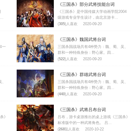
《三国杀》部分武将技能台词
阴
《三国杀》是中国传媒大学动画学院2004
..
级游戏专业学生设计，由北京游卡...
(
305
)人喜欢
2020-09-20
《三国杀》魏国武将台词
和一
三国杀国战场共有4种势力：魏、蜀、吴、
群和一种特殊身份：野心家。四...
(
522
)人喜欢
2020-09-20
《三国杀》群雄武将台词
吴、
三国杀国战场共有4种势力：魏、蜀、吴、
群和一种特殊身份：野心家。四...
(
440
)人喜欢
2020-09-20
《三国杀》武将吕布台词
杀》
吕布，游卡桌游推出的桌上游戏《三国杀》
标准版中的一种武将角色。 吕...
(
2681
)人喜欢
2020-10-22