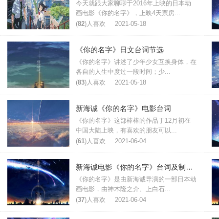
今天就跟大家聊聊于2016年上映的日本动
画电影《你的名字》，上映4天票房...
(
82
)人喜欢
2021-05-18
《你的名字》日文台词节选
《你的名字》讲述了少年少女互换身体，在
各自的人生中度过一段时间；少...
(
83
)人喜欢
2021-05-18
新海诚《你的名字》电影台词
《你的名字》这部棒棒的作品于12月初在
中国大陆上映，有喜欢的朋友可以...
(
61
)人喜欢
2021-06-04
新海诚电影《你的名字》台词及制作花絮
《你的名字》是由新海诚导演的一部日本动
画电影，由神木隆之介、上白石...
(
37
)人喜欢
2021-06-04