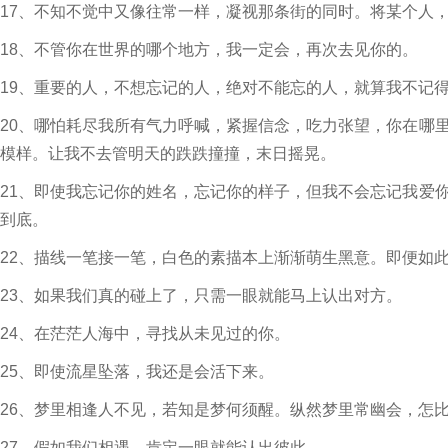
17、不知不觉中又像往常一样，凝视那条街的同时。将某个人
18、不管你在世界的哪个地方，我一定会，再次去见你的。
19、重要的人，不想忘记的人，绝对不能忘的人，就算我不记
20、哪怕耗尽我所有气力呼喊，紧握信念，吃力张望，你在哪
模样。让我不去管明天的跌跌撞撞，末日摇晃。
21、即使我忘记你的姓名，忘记你的样子，但我不会忘记我爱
到底。
22、描线一笔接一笔，白色的素描本上渐渐萌生黑意。即便如
23、如果我们真的碰上了，只需一眼就能马上认出对方。
24、在茫茫人海中，寻找从未见过的你。
25、即使流星坠落，我还是会活下来。
26、梦里相逢人不见，若知是梦何须醒。纵然梦里常幽会，怎
27、假如我们相遇，肯定一眼就能认出彼此。