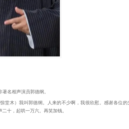
非著名相声演员郭德纲。
堂木）我叫郭德纲。人来的不少啊，我很欣慰。感谢各位的
声二十，起哄一万六。再笑加钱。