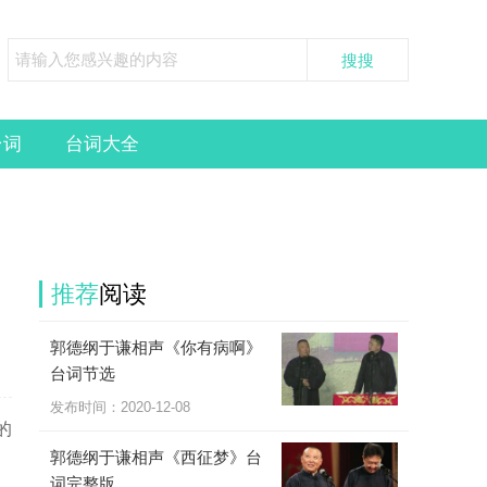
台词
台词大全
推荐
阅读
郭德纲于谦相声《你有病啊》
台词节选
发布时间：
2020-12-08
的
郭德纲于谦相声《西征梦》台
词完整版