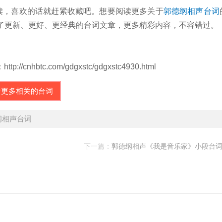
读，喜欢的话就赶紧收藏吧。想要阅读更多关于
郭德纲相声台词
您准备了更新、更好、更经典的台词文章，更多精彩内容，不容错过。
tc.com/gdgxstc/gdgxstc4930.html
看更多相关的台词
纲相声台词
下一篇：
郭德纲相声《我是音乐家》小段台