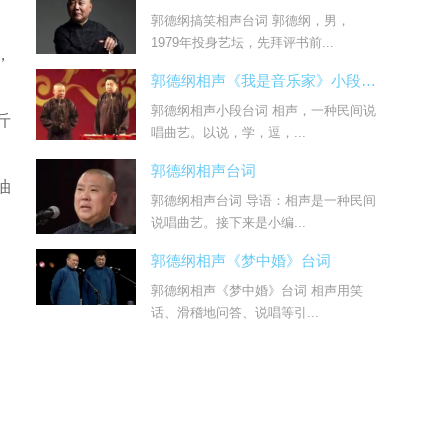
郭德纲搞笑相声台词 郭德纲，男，
1979年投身艺坛，先拜评书前...
，
郭德纲相声《我是音乐家》小段台词
郭德纲相声小段台词 相声，一种民间说
斤
唱曲艺。以说，学，逗，...
郭德纲相声台词
油
郭德纲相声台词 导语：相声是一种民间
说唱曲艺。接下来是小编...
郭德纲相声《梦中婚》台词
郭德纲相声《梦中婚》台词 相声用笑
话、滑稽地问答、说唱等引...