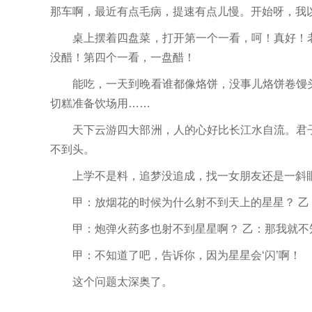
那车啊，最近有点毛病，提速有点儿慢。开始呀，我
桌上摆着四盘菜，打开第一个一看，呵！真好！老
没醋！第四个一看，一盘醋！
能吃，一天到晚看谁都像烙饼，没事儿烙饼卷馒头
切糕准备饮场用……
天下云游四大部洲，人的心好比长江水自流。君子
不到头。
上学不是料，追梦没追成，找一女朋友还是一斜眼
甲：放烟花的时候为什么射不到天上的星星？ 乙
甲：炮弹火药多也射不到星星啊？ 乙：那我就不
甲：不知道了吧，告诉你，因为星星会‘闪’啊！
这个问题太深奥了。