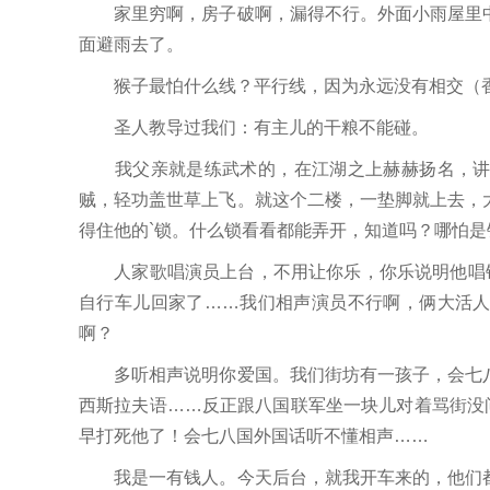
家里穷啊，房子破啊，漏得不行。外面小雨屋里中
面避雨去了。
猴子最怕什么线？平行线，因为永远没有相交（
圣人教导过我们：有主儿的干粮不能碰。
我父亲就是练武术的，在江湖之上赫赫扬名，讲究
贼，轻功盖世草上飞。就这个二楼，一垫脚就上去，
得住他的`锁。什么锁看看都能弄开，知道吗？哪怕
人家歌唱演员上台，不用让你乐，你乐说明他唱错
自行车儿回家了……我们相声演员不行啊，俩大活
啊？
多听相声说明你爱国。我们街坊有一孩子，会七八
西斯拉夫语……反正跟八国联军坐一块儿对着骂街没
早打死他了！会七八国外国话听不懂相声……
我是一有钱人。今天后台，就我开车来的，他们都