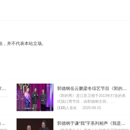
法，并不代表本站立场。
郭德纲于谦2013年春晚相声《败家子》台词完整版
郭德纲岳云鹏梁冬综艺节目《郭的秀》台词节选
……
《郭的秀》是江苏卫视于2013年打造的美
式脱口秀节目，由郭德纲主持。 ...
(
110
)人喜欢
2020-09-15
郭德纲于谦传统相声《学聋哑》台词完整版
郭德纲于谦“我”字系列相声《我是黑社会》台词完整版