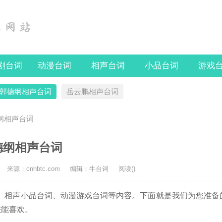
剧台词
动漫台词
相声台词
小品台词
游戏
郭德纲相声台词
岳云鹏相声台词
德纲相声台词
德纲相声台词
来源：cnhbtc.com
编辑：牛台词
阅读(
)
相声小品台词、动漫游戏台词等内容。下面就是我们为您准备
您能喜欢。