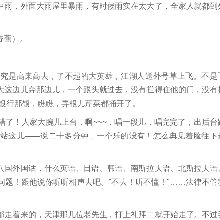
雨，外面大雨屋里暴雨，有时候雨实在太大了，全家人就都到
香蕉）。
是高来高去，了不起的大英雄，江湖人送外号草上飞。不是
大这边儿奔那边儿，一个跟头就过去，没有拦得住他的门，没有
是银行那锁，瞧瞧，弄根儿芹菜都捅开了。
了！人家大腕儿上台，啊~~~，唱一段儿，唱完完了，出后台
人站这儿——说二十多分钟，一个乐的没有！怎么典见着脸往下
国外国话，什么英语、日语、韩语、南斯拉夫语、北斯拉夫语
问题！跟他说你听听相声去吧。"不去！听不懂！"……法律不管
走着来的，天津那几位老先生，打上礼拜二就开始走了。不过