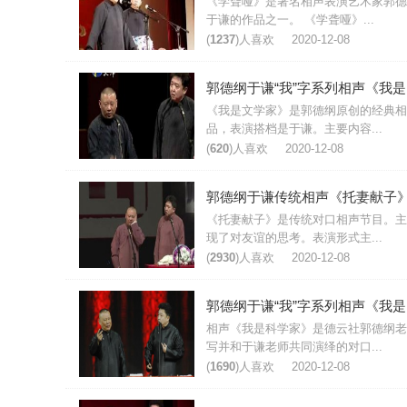
《学聋哑》是著名相声表演艺术家郭德
于谦的作品之一。 《学聋哑》...
(
1237
)人喜欢
2020-12-08
郭
《我是文学家》是郭德纲原创的经典相
品，表演搭档是于谦。主要内容...
(
620
)人喜欢
2020-12-08
《托妻献子》是传统对口相声节目。主
现了对友谊的思考。表演形式主...
(
2930
)人喜欢
2020-12-08
郭
相声《我是科学家》是德云社郭德纲老
写并和于谦老师共同演绎的对口...
(
1690
)人喜欢
2020-12-08