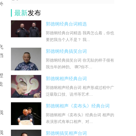
外
最新
发布
郭德纲经典台词精选
郭德纲经典台词精选 我再怎么着，你也
要把我当个人不是？ 我...
飞
郭德纲经典搞笑台词
挡
郭德纲经典搞笑台词 你无耻的样子很有
我当年的神韵。 啊?你不...
蹬
郭德纲相声经典台词
走
郭德纲相声经典台词 相声形成过程中广
泛吸取口技、说书等艺术...
、
郭德纲相声《卖布头》经典台词
我
郭德纲相声《卖布头》经典台词 相声的
表演形式有单口相声、对...
我
郭德纲搞笑相声台词