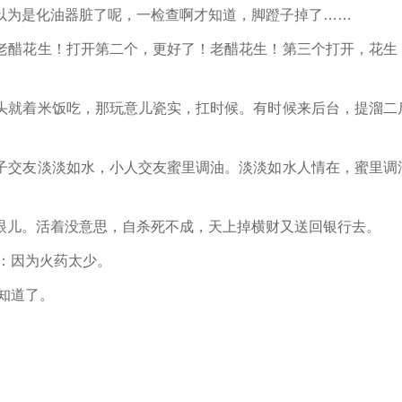
以为是化油器脏了呢，一检查啊才知道，脚蹬子掉了……
醋花生！打开第二个，更好了！老醋花生！第三个打开，花生
就着米饭吃，那玩意儿瓷实，扛时候。有时候来后台，提溜二
交友淡淡如水，小人交友蜜里调油。淡淡如水人情在，蜜里调
儿。活着没意思，自杀死不成，天上掉横财又送回银行去。
：因为火药太少。
知道了。