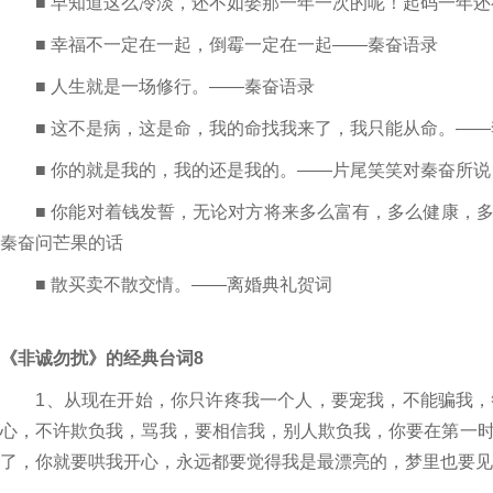
■ 早知道这么冷淡，还不如娶那一年一次的呢！起码一年还
■ 幸福不一定在一起，倒霉一定在一起——秦奋语录
■ 人生就是一场修行。——秦奋语录
■ 这不是病，这是命，我的命找我来了，我只能从命。——
■ 你的就是我的，我的还是我的。——片尾笑笑对秦奋所说
■ 你能对着钱发誓，无论对方将来多么富有，多么健康，多
秦奋问芒果的话
■ 散买卖不散交情。——离婚典礼贺词
《非诚勿扰》的经典台词8
1、从现在开始，你只许疼我一个人，要宠我，不能骗我，
心，不许欺负我，骂我，要相信我，别人欺负我，你要在第一
了，你就要哄我开心，永远都要觉得我是最漂亮的，梦里也要见