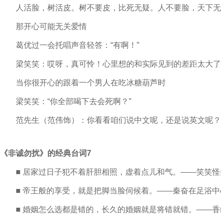
人活脸，树活皮。树不要皮，比死无疑。人不要脸，天下无
那开心可能无关爱情
葛优过一会托唱声音轻答：“有啊！”
梁笑笑：哎呀，真可怜！心里想的和实际见到的差距太大了
当你很开心的跟着一个男人在吃冰糖葫芦时
梁笑笑：“你全部喝下去会死啊？”
范先生（范伟饰）：你看看咱们说中文呢，还是说英文呢？
《非诚勿扰》的经典台词7
■ 居家过日子犯不着肝胆相照，虚着点儿和气。——笑笑怪
■ 帝王般的享受，就是把脚当脸伺候着。——秦奋在足浴中
■ 婚姻怎么选都是错的，长久的婚姻就是将错就错。——香