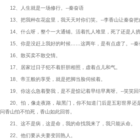
12、人生就是一场修行。--秦奋语
13、把我种在花盆里，我天天对你们笑。--李香山让秦奋把
14、什么呀，整个一大通铺。活着扎人堆里，死了还是人
15、你是没赶上我好的时候……这两年，是有点虚了。--秦
16、散买卖不散交情。
17、居家过日子犯不着肝胆相照，虚着点儿和气。
18、帝王般的享受，就是把脚当脸伺候着。
19、你这么急着娶我，是不是惦记着早结早离呀。--笑笑回
20、怕，像走夜路，敲黑门，你不知道门后是五彩世界还是
问香山怕不怕死，香山如此回答。
21、这不是病，这是命，我的命找我来了，我只能从命。
22、他们要从夫妻变回熟人。