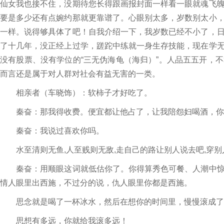
仙女我也接不住，没期待您长得跟画报封面一样看一眼就魂飞
要是多少还有点婉约那就更靠谱了。心眼别太多，岁数别太小
一样。说得够具体了吧！自我介绍一下，我岁数已经不小了，
了十几年，没正经上过学，蹉跎中练就一身生存技能，现在学
没有股票、没有学位的“三无伪海龟（海归）”。人品五五开，
而言还是属于对人群对社会有益无害的一类。
相亲者（车晓饰）：软柿子才好吃了。
秦奋：那我得收费。便宜都让他占了，让我陪怨妇喝酒，你
秦奋：我说过喜欢你吗。
水至清则无鱼,人至贱则无敌,走自己的路让别人说去吧,穿别人
秦奋：用顺眼这词就低估你了。你得算秀色可餐、人潮中惊
情人眼里出西施，不过分的说，仇人眼里你都是西施。
思念就是喝了一杯冰水，然后在想你的时间里，慢慢滚成了
思想有多远，你就给我滚多远！