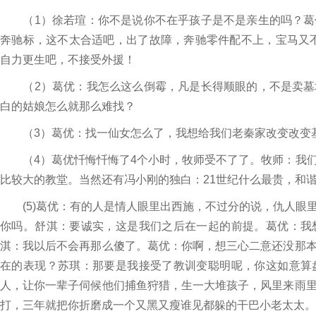
（1）徐若瑄：你不是说你不在乎孩子是不是亲生的吗？葛
奔驰标，这不太合适吧，出了故障，奔驰零件配不上，宝马又
自力更生吧，不接受外援！
（2）葛优：我怎么这么倒霉，凡是长得顺眼的，不是卖墓
白的姑娘怎么就那么难找？
（3）葛优：找一仙女怎么了，我想给我们老秦家改变改变基
（4）葛优忏悔忏悔了4个小时，牧师受不了了。牧师：我们
比较大的教堂。当然还有冯小刚的独白：21世纪什么最贵，和
(5)葛优：有的人是情人眼里出西施，不过分的说，仇人眼
你吗。舒淇：要诚实，这是我们之后在一起的前提。葛优：我
淇：我以后不会再那么傻了。葛优：你啊，想三心二意还没那
在的表现？苏琪：那要是我接受了教训变聪明呢，你这如意算
人，让你一辈子伺候他们捕鱼狩猎，生一大堆孩子，风里来雨
打，三年就把你折磨成一个又黑又瘦谁见都躲的干巴小老太太。