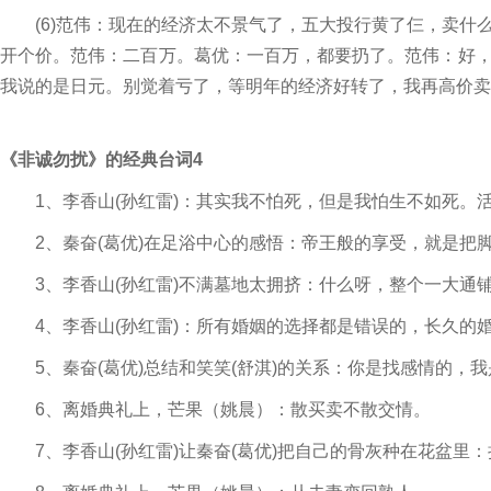
(6)范伟：现在的经济太不景气了，五大投行黄了仨，卖什
开个价。范伟：二百万。葛优：一百万，都要扔了。范伟：好
我说的是日元。别觉着亏了，等明年的经济好转了，我再高价卖
《非诚勿扰》的经典台词4
1、李香山(孙红雷)：其实我不怕死，但是我怕生不如死。
2、秦奋(葛优)在足浴中心的感悟：帝王般的享受，就是把
3、李香山(孙红雷)不满墓地太拥挤：什么呀，整个一大通
4、李香山(孙红雷)：所有婚姻的选择都是错误的，长久的
5、秦奋(葛优)总结和笑笑(舒淇)的关系：你是找感情的，
6、离婚典礼上，芒果（姚晨）：散买卖不散交情。
7、李香山(孙红雷)让秦奋(葛优)把自己的骨灰种在花盆里