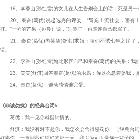
19、李香山(孙红雷)的女儿在人生告别会上的话：死是另一
20、秦奋(葛优)说起选秀的评委：“冒充上流社会，哪有
打。”一旁的芒果（姚晨）说，“别骂了，再骂连自己都骂了。
21、秦奋(葛优)向笑笑(舒淇)求婚：咱们不试七年之痒
错。
22、李香山(孙红雷)如此形容自己和秦奋(葛优)的关系：
23、笑笑(舒淇)回答秦奋(葛优)的求婚：你这么急着娶我，
24、秦奋(葛优)：谁动感情谁完蛋。
《非诚勿扰》的经典台词5
葛优：我一见你就挺钟情的。
舒淇：我没有对不起你，我怎么会舍得惩罚你，（经典台词
好疼你，一直到我们说好的那一天。我以为可以爱你一辈子的，