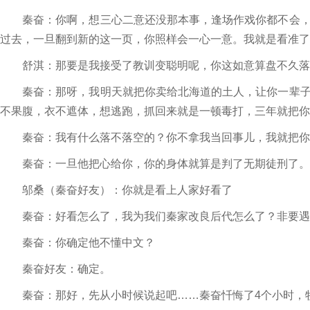
秦奋：你啊，想三心二意还没那本事，逢场作戏你都不会，
过去，一旦翻到新的这一页，你照样会一心一意。我就是看准了
舒淇：那要是我接受了教训变聪明呢，你这如意算盘不久落
秦奋：那呀，我明天就把你卖给北海道的土人，让你一辈子
不果腹，衣不遮体，想逃跑，抓回来就是一顿毒打，三年就把你
秦奋：我有什么落不落空的？你不拿我当回事儿，我就把你
秦奋：一旦他把心给你，你的身体就算是判了无期徒刑了。
邬桑（秦奋好友）：你就是看上人家好看了
秦奋：好看怎么了，我为我们秦家改良后代怎么了？非要遇
秦奋：你确定他不懂中文？
秦奋好友：确定。
秦奋：那好，先从小时候说起吧……秦奋忏悔了4个小时，