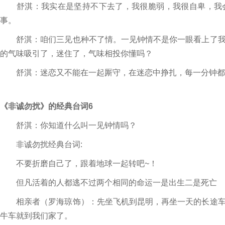
舒淇：我实在是坚持不下去了，我很脆弱，我很自卑，我会
事。
舒淇：咱们三见也种不了情。一见钟情不是你一眼看上了我
的气味吸引了，迷住了，气味相投你懂吗？
舒淇：迷恋又不能在一起厮守，在迷恋中挣扎，每一分钟都
《非诚勿扰》的经典台词6
舒淇：你知道什么叫一见钟情吗？
非诚勿扰经典台词:
不要折磨自己了，跟着地球一起转吧~！
但凡活着的人都逃不过两个相同的命运一是出生二是死亡
相亲者（罗海琼饰）：先坐飞机到昆明，再坐一天的长途车
牛车就到我们家了。