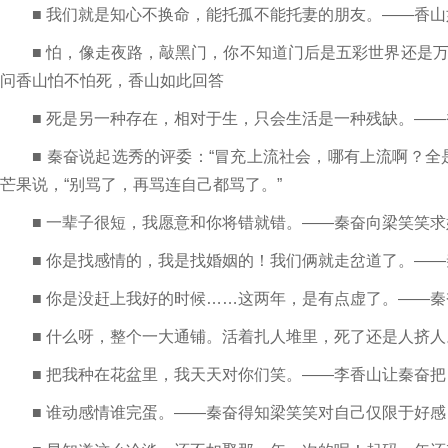
■ 我们就是知心不换命，能托孤不能托妻的朋友。——香山
■ 怕，像走夜路，敲黑门，你不知道门后是五彩世界还是万
问香山怕不怕死，香山如此回答
■ 死是另一种存在，相对于生，只会生活是一种残缺。——
■ 秦奋说起选秀的评委：“冒充上流社会，哪有上流啊？全
芒果说，“别骂了，再骂连自己都骂了。”
■ 一辈子很短，我愿意和你将错就错。——秦奋向梁笑笑求
■ 你是找感情的，我是找婚姻的！我们俩就走岔道了。——
■ 你是没赶上我好的时候……这两年，是有点虚了。——秦
■ 什么呀，整个一大通铺。活着扎人堆里，死了还是人挤人
■ 把我种在花盆里，我天天对你们笑。——李香山让秦奋把
■ 谁动感情谁完蛋。——秦奋得知梁笑笑对自己仅限于好感