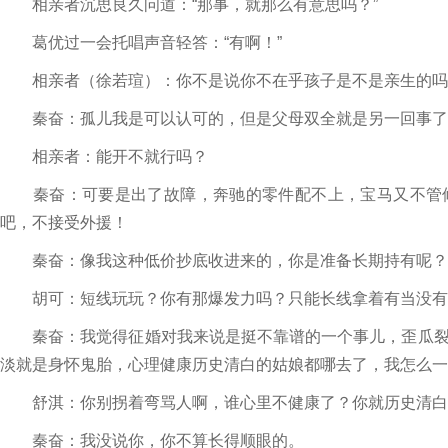
相亲者沉思良久问道：“那事，就那么有意思吗？”
葛优过一会托唱声音轻答：“有啊！”
相亲者（徐若瑄）：你不是说你不在乎孩子是不是亲生的吗
秦奋：孤儿我是可以认可的，但是父母双全就是另一回事了
相亲者：能开不就行吗？
秦奋：可要是出了故障，奔驰的零件配不上，宝马又不管修
吧，不接受外援！
秦奋：像我这种低价抄底收进来的，你是准备长期持有呢？
胡可：短线玩玩？你有那爆发力吗？只能长线拿着有当没有
秦奋：我觉得征婚对我来说是挺不靠谱的一个事儿，歪瓜裂
淡就是身怀鬼胎，心理健康历史清白的姑娘都哪去了，我怎么一
舒淇：你别拐着弯骂人啊，谁心里不健康了？你就历史清白
秦奋：我没说你，你不算长得顺眼的。