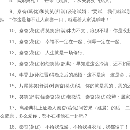
8、离婚典礼上，芒果（姚晨）：从夫妻变回熟人。
9、秦奋(葛优)和笑笑(舒淇)谈论试婚：“要试，我们就
姻！”“你这是都不让人家尝一口，就逼着人家说腻味！”
10、秦奋(葛优)背笑笑(舒淇)体力不支，狼狈不堪：你是
11、秦奋(葛优)：幸福不一定在一起，倒霉一定在一起。
12、秦奋(葛优)：人生就是一场修行。
13、秦奋(葛优)抱怨笑笑(舒淇)：早知道这么冷淡，还不如
14、李香山(孙红雷)得癌之后的感悟：这不是病，这是命，
15、片尾笑笑(舒淇)对秦奋(葛优)说：你的就是我的，我的
16、笑笑(舒淇)怪秦奋(葛优)老撒谎，秦奋(葛优)狡辩：
17、离婚典礼上证婚人秦奋(葛优)问芒果（姚晨）的话：
么健康，多么爱你，都不在和他在一起吗？
18、秦奋(葛优)：不给我洗澡，不给我换衣服，我都馊了！