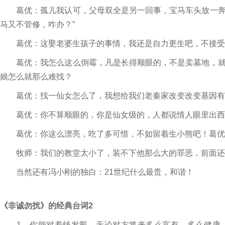
葛优：孤儿我认可，父母双全是另一回事，宝马车头放一奔
马又不管修，咋办？”
葛优：这娶老婆生孩子的事情，我还是自力更生吧，不接受
葛优：我怎么这么倒霉，凡是长得顺眼的，不是卖墓地，就
娘怎么就那么难找？
葛优：找一仙女怎么了，我想给我们老秦家改变改变基因有
葛优：你不算顺眼的，你是仙女级的，人都说情人眼里出西
葛优：你这么漂亮，吃了多可惜，不如留着生小熊吧！葛优忏
牧师：我们的教堂太小了，装不下他那么大的罪恶，前面还
当然还有冯小刚的独白：21世纪什么最贵，和谐！
《非诚勿扰》的经典台词2
1、你能对着钱发誓，无论对方将来多么富有，多么健康，