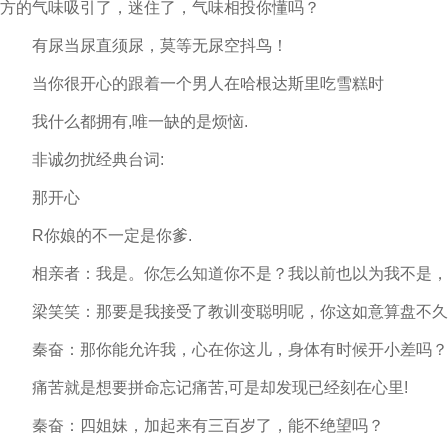
方的气味吸引了，迷住了，气味相投你懂吗？
有尿当尿直须尿，莫等无尿空抖鸟！
当你很开心的跟着一个男人在哈根达斯里吃雪糕时
我什么都拥有,唯一缺的是烦恼.
非诚勿扰经典台词:
那开心
R你娘的不一定是你爹.
相亲者：我是。你怎么知道你不是？我以前也以为我不是，
梁笑笑：那要是我接受了教训变聪明呢，你这如意算盘不久
秦奋：那你能允许我，心在你这儿，身体有时候开小差吗？
痛苦就是想要拼命忘记痛苦,可是却发现已经刻在心里!
秦奋：四姐妹，加起来有三百岁了，能不绝望吗？