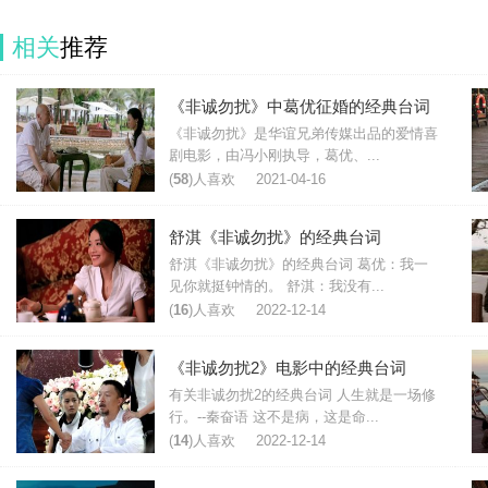
相关
推荐
《非诚勿扰》中葛优征婚的经典台词
《非诚勿扰》是华谊兄弟传媒出品的爱情喜
剧电影，由冯小刚执导，葛优、...
(
58
)人喜欢
2021-04-16
舒淇《非诚勿扰》的经典台词
舒淇《非诚勿扰》的经典台词 葛优：我一
见你就挺钟情的。 舒淇：我没有...
(
16
)人喜欢
2022-12-14
《非诚勿扰2》电影中的经典台词
有关非诚勿扰2的经典台词 人生就是一场修
行。--秦奋语 这不是病，这是命...
(
14
)人喜欢
2022-12-14