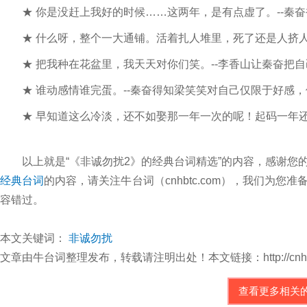
★ 你是没赶上我好的时候……这两年，是有点虚了。--秦奋
★ 什么呀，整个一大通铺。活着扎人堆里，死了还是人挤人。
★ 把我种在花盆里，我天天对你们笑。--李香山让秦奋把自
★ 谁动感情谁完蛋。--秦奋得知梁笑笑对自己仅限于好感，
★ 早知道这么冷淡，还不如娶那一年一次的呢！起码一年还有
以上就是“《非诚勿扰2》的经典台词精选”的内容，感谢您
经典台词
的内容，请关注牛台词（cnhbtc.com），我们为
容错过。
本文关键词：
非诚勿扰
文章由牛台词整理发布，转载请注明出处！本文链接：http://cnhbtc.com/d
查看更多相关