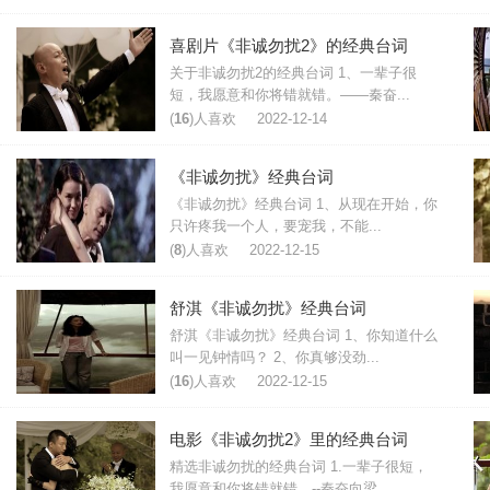
喜剧片《非诚勿扰2》的经典台词
关于非诚勿扰2的经典台词 1、一辈子很
短，我愿意和你将错就错。——秦奋...
(
16
)人喜欢
2022-12-14
《非诚勿扰》经典台词
《非诚勿扰》经典台词 1、从现在开始，你
只许疼我一个人，要宠我，不能...
(
8
)人喜欢
2022-12-15
舒淇《非诚勿扰》经典台词
舒淇《非诚勿扰》经典台词 1、你知道什么
叫一见钟情吗？ 2、你真够没劲...
(
16
)人喜欢
2022-12-15
电影《非诚勿扰2》里的经典台词
精选非诚勿扰的经典台词 1.一辈子很短，
我愿意和你将错就错。--秦奋向梁...