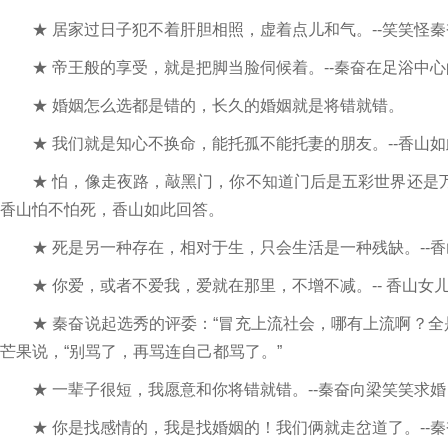
★ 居家过日子犯不着肝胆相照，虚着点儿和气。--笑笑怪秦
★ 帝王般的享受，就是把脚当脸伺候着。--秦奋在足浴中心
★ 婚姻怎么选都是错的，长久的婚姻就是将错就错。
★ 我们就是知心不换命，能托孤不能托妻的朋友。--香山如
★ 怕，像走夜路，敲黑门，你不知道门后是五彩世界还是万
香山怕不怕死，香山如此回答。
★ 死是另一种存在，相对于生，只会生活是一种残缺。--香
★ 你爱，或者不爱我，爱就在那里，不增不减。-- 香山女儿
★ 秦奋说起选秀的评委：“冒充上流社会，哪有上流啊？全
芒果说，“别骂了，再骂连自己都骂了。”
★ 一辈子很短，我愿意和你将错就错。--秦奋向梁笑笑求婚
★ 你是找感情的，我是找婚姻的！我们俩就走岔道了。--秦