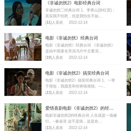
《非诚勿扰2》电影经典台词
非诚勿扰二经典台词 1、李香山(孙红雷)：
其实我不怕死，但是我怕生不如...
(
11
)人喜欢
2022-12-14
电影《非诚勿扰》经典台词
电影《非诚勿扰》经典台词 《非诚勿扰》
是由中国著名导演冯片中主要演...
(
19
)人喜欢
2022-12-14
电影《非诚勿扰2》搞笑经典台词
电影《非诚勿扰2》搞笑经典台词 1、一辈
子很短，我愿意和你将错就错。—...
(
13
)人喜欢
2022-12-14
爱情喜剧电影《非诚勿扰2》的经典台词
电影非诚勿扰2的经典台词 人生就是一场修
行。--秦奋语 这不是病，这是命...
(
13
)人喜欢
2022-12-14