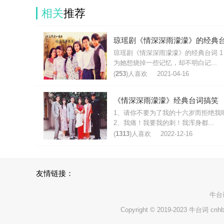
相关
推荐
琼瑶剧《情深深雨濛濛》的经典
琼瑶剧《情深深雨濛濛》的经典台词 1
为她想烧掉一些记忆，却不明白记...
(
253
)人喜欢
2021-04-16
《情深深雨濛濛》经典台词搞笑
1、请你不要为了我的十六岁而拒绝我
2、我痛！我要我的刺！我浑身都...
(
1313
)人喜欢
2022-12-16
友情链接：
牛台
Copyright © 2019-2023 牛台词 