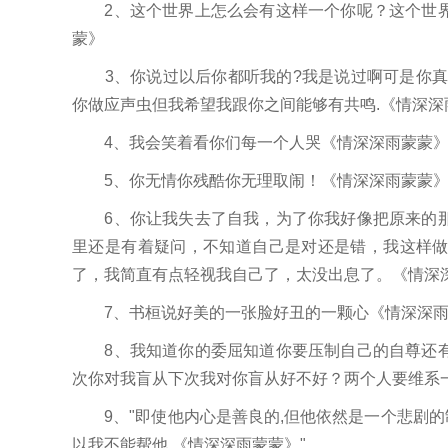
2、这个世界上怎么会有这样一个你呢？这个世界
蒙》
3、你说过以后你都听我的?我是说过啊可是你真
你做应声虫但我希望我跟你之间能够有共鸣.《情深深
4、我会笑着看你们每一个人哭《情深深雨蒙蒙
5、你无情你残酷你无理取闹！《情深深雨蒙蒙
6、你让我失去了自我，为了你我好像把原来的那
里还是有着疑问，不知道自己是对还是错，我这样
了，我简直有点轻视我自己了，太没出息了。《情深
7、书桓说好美的一张脸好丑的一颗心《情深深雨
8、我知道你的委屈知道你要压制自己的自尊还有
次你对我盲从下次我对你盲从好不好？两个人要维系
9、"即使他内心是善良的,但他依然是一个悲剧的制
以我不能帮他.《情深深雨蒙蒙》"