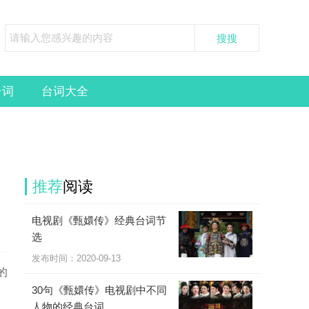
台词
台词大全
推荐
阅读
电视剧《甄嬛传》经典台词节
选
发布时间：
2020-09-13
的
30句《甄嬛传》电视剧中不同
人物的经典台词