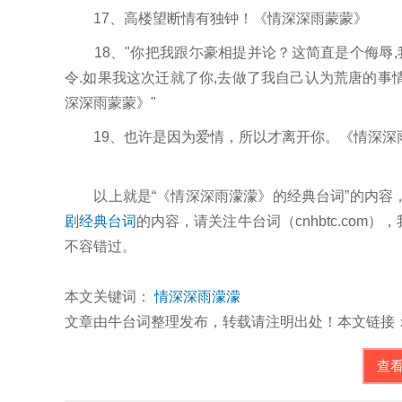
17、高楼望断情有独钟！《情深深雨蒙蒙》
18、"你把我跟尓豪相提并论？这简直是个侮辱,
令.如果我这次迁就了你,去做了我自己认为荒唐的事情
深深雨蒙蒙》"
19、也许是因为爱情，所以才离开你。《情深深
以上就是“《情深深雨濛濛》的经典台词”的内容
剧经典台词
的内容，请关注牛台词（cnhbtc.co
不容错过。
本文关键词：
情深深雨濛濛
文章由牛台词整理发布，转载请注明出处！本文链接：http://cnhbt
查