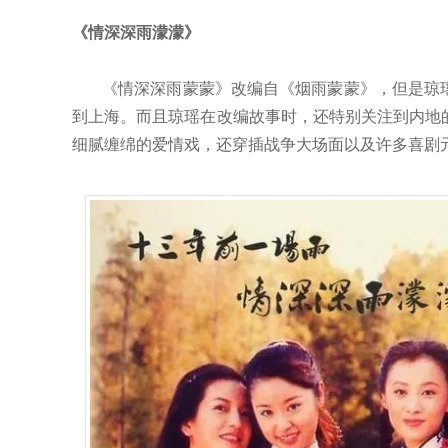
《情深深雨濛濛》
《情深深雨蒙蒙》改编自《烟雨蒙蒙》，但是琼
到上海。而且琼瑶在改编故事时，还特别关注到内地
细腻缠绵的爱情戏，还穿插战争大场面以及许多喜剧