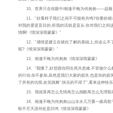
10、世界只在你眼中/相逢不晚为何匆匆——赵薇
11、"好看样子我们之间不可能有共鸣?你要的根本
对我的爱是盲目的,听我的话就是盲从.你对我们之间
情啊!《情深深雨蒙蒙》"
12、"感情是建立在彼此了解的基础上,你这么不了
呢?《情深深雨蒙蒙》"
13、相逢不晚为何匆匆《情深深雨蒙蒙》
14、"我懂了,好想跟你同生死共患难.不管做什么都
的行动,你不参加,虽然是我们大家的损失.也是你的损失
了所有的仇恨,欢笑跳舞".快乐的不得了",看来这种快
15、我就算再怎么无情再怎么残酷再怎么无理取
16、相逢不晚为何匆匆山山水水几万重一曲高歌
盼不尽天涯何处是归鸿《情深深雨蒙蒙》