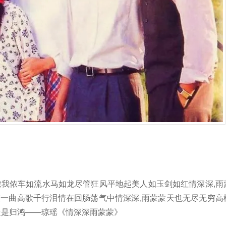
侬我侬车如流水马如龙尽管狂风平地起美人如玉剑如红情深深,雨
重一曲高歌千行泪情在回肠荡气中情深深,雨蒙蒙天也无尽无穷高
处是归鸿——琼瑶《情深深雨蒙蒙》