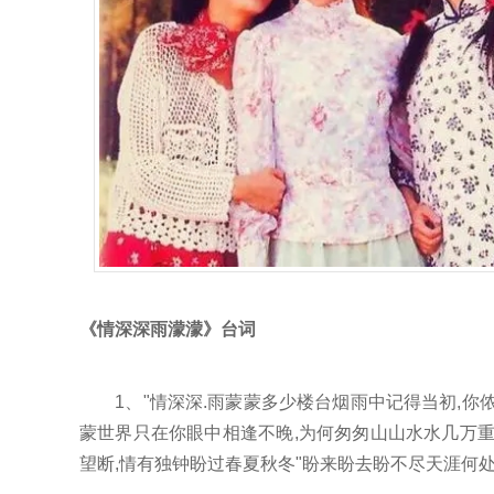
《情深深雨濛濛》台词
1、"情深深.雨蒙蒙多少楼台烟雨中记得当初,你
蒙世界只在你眼中相逢不晚,为何匆匆山山水水几万
望断,情有独钟盼过春夏秋冬"盼来盼去盼不尽天涯何