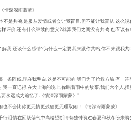
《情深深雨蒙蒙》
不是共鸣,是服从爱情或者会让我盲目,但不能让我盲从.这么说
这样评价,还有什么继续的意义?就算我们之间没有共鸣,也应该有
解我,还谈什么感情?为什么一定要我来跟你共鸣,你不来跟我共
一条阵线,现在我明白,这是不可能的.我们为了抢救方瑜,有一连
,我一直记得,在大上海的晚上,你唱着雨中的故事,我们六个人,摆
乐,要永远成为追忆了.《情深深雨蒙蒙》"
闹也不会比你更无情更残酷更无理取闹！《情深深雨蒙蒙》
千行泪情在回肠荡气中高楼望断情有独钟盼过春夏和秋冬盼来盼