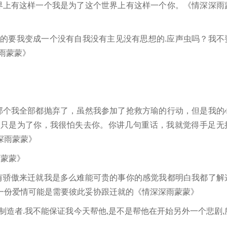
上有这样一个我是为了这个世界上有这样一个你。《情深深雨
的要我变成一个没有自我没有主见没有思想的.应声虫吗？我不
雨蒙蒙》
》
》
个我全部都抛弃了，虽然我参加了抢救方瑜的行动，但是我的
做只是为了你，我很怕失去你。你讲几句重话，我就觉得手足无
深雨蒙蒙》
蒙蒙》
骄傲来迁就我是多么难能可贵的事你的感觉我都明白我都了解
一份爱情可能是需要彼此妥协跟迁就的《情深深雨蒙蒙》
造者.我不能保证我今天帮他,是不是帮他在开始另外一个悲剧,