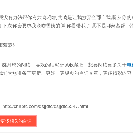
我没有办法跟你有共鸣.你的共鸣是让我放弃全部自我,听从你的
,下次你会要求我亲吻雪姨的脚,你看错我了,我不是耶稣基督.《
雨蒙蒙》
，感谢您的阅读，喜欢的话就赶紧收藏吧。想要阅读更多关于
电
m），我们为您准备了更新、更好、更经典的台词文章，更多精彩内容
c.com/dsjjdtc/dsjjdtc5547.html
看更多相关的台词