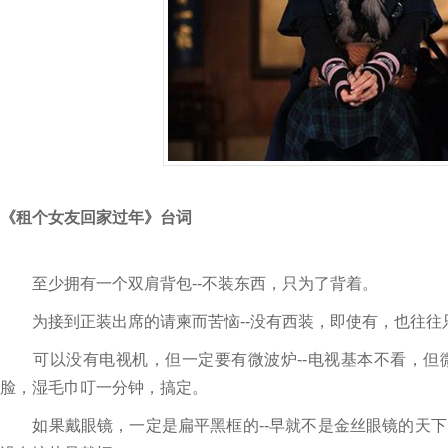
《租个女友回家过年》台词
至少拥有一个双肩背包--不装东西，只为了背着。
为接到正装出席的请柬而苦恼--没有西装，即使有，也往往只挂在
可以没有电视机，但一定要有微波炉--电视基本不看，但
脸，湿毛巾叮一分钟，搞定。
如果戴眼镜，一定是扁平黑框的--早就不是金丝眼镜的天下