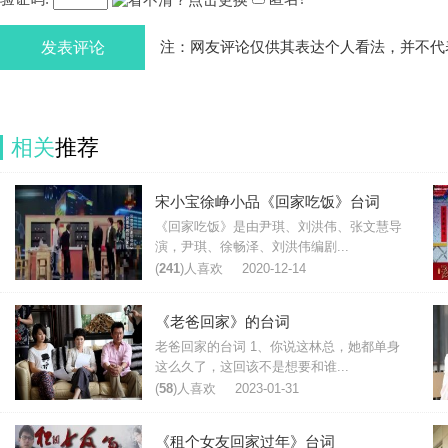
发表评论
注：网友评论仅供其表达个人看法，并不代
相关
推荐
宋小宝徐峥小品《回家吃饭》台词
《回家吃饭》是由尹琪、刘洪伟、张文慧导
演，尹琪、徐畅泽、刘洪伟编剧...
(
241
)人喜欢
2020-12-14
《老爸回家》的台词
老爸回家的台词 1、你说这林总，她都单身
这么久了，这回该不是想要和谁...
(
58
)人喜欢
2023-01-31
《租个女友回家过年》台词