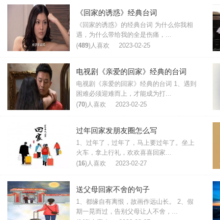
《回家的诱惑》经典台词
《回家的诱惑》的经典台词 为什么你我相
遇，为什么带给我的全是伤痛，...
(
489
)人喜欢
2023-02-25
电视剧《亲爱的回家》经典的台词
电视剧《亲爱的回家》经典的台词 1、遇到
困难必须迎难而上，才能成为打...
(
70
)人喜欢
2023-02-25
过年回家发朋友圈怎么写
1、过年了，过年了，马上要过年了。坐上
火车，拿上行礼，欢欢喜喜回家...
(
16
)人喜欢
2023-02-27
送父母回家不舍的句子
1、都缘自有离恨，故画作远山长。 2、假
期一晃而过，告别父母让人不舍，...