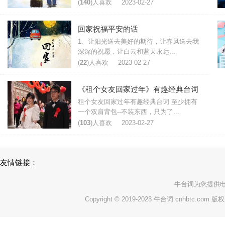
(
140
)人喜欢
2023-02-27
回家祝福平安的话
1、让阳光送去美好的期待，让春风送去我
深深的祝愿，让白云和蓝天永远...
(
22
)人喜欢
2023-02-27
《租个女友回家过年》有趣经典台词
租个女友回家过年有趣经典台词 至少拥有
一个双肩背包--不装东西，只为了...
(
103
)人喜欢
2023-02-27
友情链接：
牛台词
为您提供
Copyright © 2019-2023 牛台词 cnhbtc.com