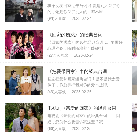
租个女友回家过年台词 不管是别人欠了你
的，还是你欠了别人的，都不应...
(
94
)人喜欢
2023-02-24
《回家的诱惑》的经典台词
《回家的诱惑》的10句经典台词 1、要做好
心理准备，随时随地都可能碰到...
(
277
)人喜欢
2023-02-24
《把爱带回家》中的经典台词
精选把爱带回家经典台词 1.是不是我太爱
你了，你总是把我对你的爱当成理...
(
43
)人喜欢
2023-02-25
电视剧《亲爱的回家》的经典台词
电视剧《亲爱的回家》的经典台词 ——阿
姨，您为什么要告诉我这些？我...
(
60
)人喜欢
2023-02-25