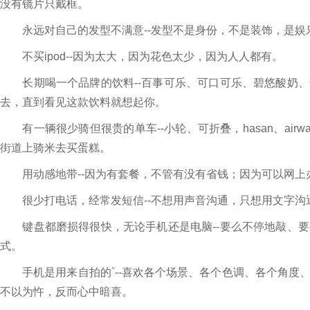
没有镜片只戴框。
永远对自己的发型不满意--发型不是身份，不是装饰，是娱
不买ipod--因为太大，因为花色太少，因为人人都有。
长期喝一个品牌的饮料--百事可乐、可口可乐、碧悠酸奶、
去，直到看见这款饮料就想起你。
有一辆很少骑但很贵的单车--小轮、可折叠，hasan、air
街道上骑米去买蛋糕。
用动感地带--因为有套餐，不管有没有省钱；因为可以网上
很少打电话，经常发短信--不想用声音沟通，只想用文字沟
键盘都磨损得很快，无论手机还是电脑--要么不停地敲、要
式。
手机是用来自拍的`--喜欢各个场景、各个色调、各个角度
不以为忤，反而心中暗喜。