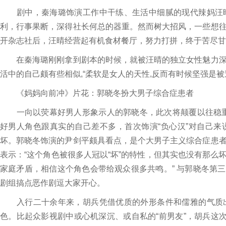
剧中，秦海璐饰演工作中干练、生活中细腻的现代辣妈汪晴
利，行事果断，深得社长何总的器重。然而树大招风，一些想
开杂志社后，汪晴经营起有机食材餐厅，努力打拼，终于苦尽甘
在秦海璐刚刚拿到剧本的时候，就被汪晴的独立女性魅力深
活中的自己颇有些相似,“柔软是女人的天性,反而有时候坚强是被
《妈妈向前冲》片花：郭晓冬扮大男子综合症患者
一向以荧幕好男人形象示人的郭晓冬，此次将颠覆以往稳重
好男人角色跟真实的自己差不多，首次饰演“负心汉”对自己
坏。郭晓冬饰演的尹剑平颇具看点，是个大男子主义综合症患
表示：“这个角色被很多人冠以“坏”的特性，但其实也没有那
家庭矛盾，相信这个角色会带给观众很多共鸣。” 与郭晓冬第三
剧组搞点恶作剧逗大家开心。
入行二十余年来，胡兵凭借优质的外形条件和儒雅的气质出
色。比起众影视剧中或心机深沉、或自私的“前男友”，胡兵这