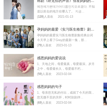
韩剧《听见你的声音》彗星妈妈的遗言台词
예전에가본데가어디쯤인지모르겠다. 不知
道以前去的地方在哪儿了。 지금...
(
128
)人喜欢
2021-01-13
孕妈妈的最爱《实习医生格蕾》剧集经典台词
孕妈妈的最爱实习医生格蕾剧集经典台词
今天早上看了Grey的最新一集，那...
(
79
)人喜欢
2023-01-13
感恩妈妈的爱说说
1、天地之间，母爱最真，母爱最深。岁月
之中，母爱最长久，母爱最不朽...
(
59
)人喜欢
2023-02-04
感恩妈妈的句子
1、母亲您无私的付出，成就了今天的我，
您无微不至的关怀，时时刻刻伴...
(
69
)人喜欢
2023-02-04