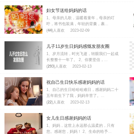
妇女节送给妈妈的话
1、母亲的儿歌，温暖着童年，母亲的叮
咛，将书包装满，年轻的背囊，裹...
(
44
)人喜欢
2023-02-09
儿子11岁生日妈妈感慨发朋友圈
1、岁月流转，时光飞逝，转眼我们一起成
长整整十一年了。 2、你要坚信，...
(
293
)人喜欢
2023-02-13
祝自己生日快乐感谢妈妈的话
1、自己的生日哈哈哈难日，感谢妈妈二十
五年前生下了我，妈妈辛苦了。...
(
22
)人喜欢
2023-02-13
女儿生日感谢妈妈的话
1、妈妈，这世上永远那么温柔的，只有
您。感谢您，妈妈！ 2、生命的给予...