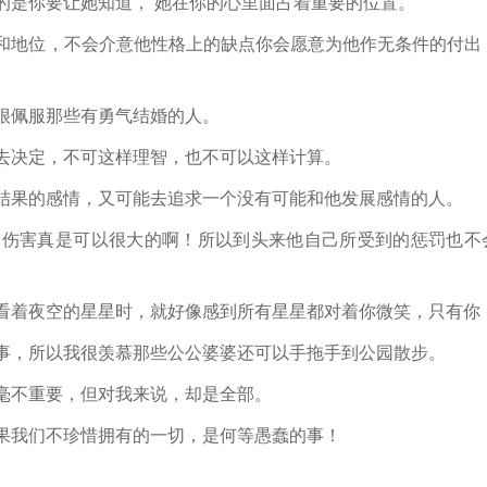
是你要让她知道， 她在你的心里面占着重要的位置。
和地位，不会介意他性格上的缺点你会愿意为他作无条件的付出
很佩服那些有勇气结婚的人。
去决定，不可这样理智，也不可以这样计算。
结果的感情，又可能去追求一个没有可能和他发展感情的人。
伤害真是可以很大的啊！所以到头来他自己所受到的惩罚也不
看着夜空的星星时，就好像感到所有星星都对着你微笑，只有你
事，所以我很羡慕那些公公婆婆还可以手拖手到公园散步。
毫不重要，但对我来说，却是全部。
果我们不珍惜拥有的一切，是何等愚蠢的事！