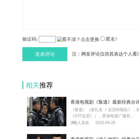
验证码:
匿名?
发表评论
注：网友评论仅供其表达个人看
相关
推荐
香港电视剧《叛逃》最新经典台
《叛逃》（巡礼名《 反恐特勤队》，
《ATF反恐》），香港电视广播有...
(
98
)人喜欢
2020-09-28