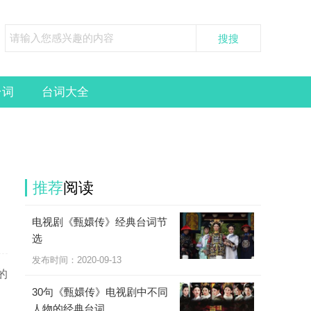
台词
台词大全
推荐
阅读
电视剧《甄嬛传》经典台词节
选
发布时间：
2020-09-13
的
30句《甄嬛传》电视剧中不同
人物的经典台词