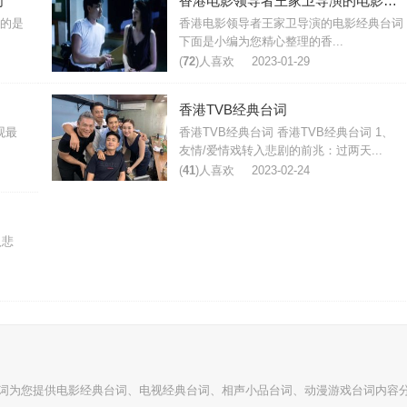
词
香港电影领导者王家卫导演的电影经典台词
的是
香港电影领导者王家卫导演的电影经典台词
下面是小编为您精心整理的香...
(
72
)人喜欢
2023-01-29
香港TVB经典台词
观最
香港TVB经典台词 香港TVB经典台词 1、
友情/爱情戏转入悲剧的前兆：过两天...
(
41
)人喜欢
2023-02-24
入悲
词
为您提供电影经典台词、电视经典台词、相声小品台词、动漫游戏台词内容