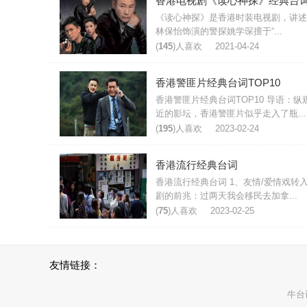
香港电视剧《读心神探》经典台
《读心神探》是香港时装电视剧，讲述
林保怡饰演的警探姚学琛擅于“...
(
145
)人喜欢
2021-04-24
香港警匪片经典台词TOP10
香港警匪片经典台词TOP10 导语：纵
近的影坛，香港警匪片似乎走入了瓶...
(
195
)人喜欢
2023-02-24
香港流行经典台词
香港流行经典台词 1、友情/爱情戏转
剧的前兆：过两天我会移民去加拿...
(
75
)人喜欢
2023-02-25
友情链接：
牛台