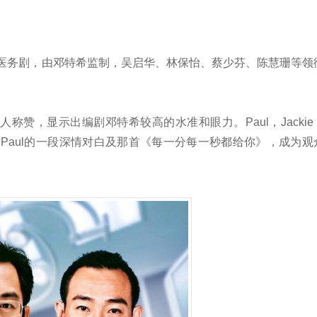
装医务剧，由邓特希监制，吴启华、林保怡、蔡少芬、陈慧珊等领
赞，显示出编剧邓特希较高的水准和眼力。Paul，Jackie
e昏迷后Paul的一段深情对白及那首《每一分每一秒都给你》，成为观