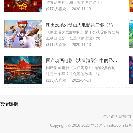
贺岁动画片，和《熊出没之过年》...
(
947
)人喜欢
2020-11-13
熊出没系列动画大电影第二部《熊出没之雪岭熊风》经典台词
《熊出没之雪岭熊风》是丁亮执导的冒险热
血动画电影，也是《熊出没》大...
(
811
)人喜欢
2020-11-13
国产动画电影《大鱼海棠》中的经典台词
国产动画电影《大鱼海棠》中的经典台词
这是一个有关逍遥游的故事，这...
(
225
)人喜欢
2021-04-14
友情链接：
牛台词
为您提供
Copyright © 2019-2023 牛台词 cnhbtc.com