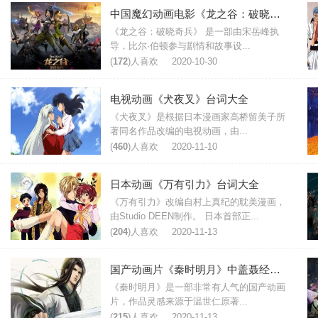
中国魔幻动画电影《龙之谷：破晓奇兵》影评台词
《龙之谷：破晓奇兵》 是一部由宋岳峰执
导，比尔·伯顿参与剧情和故事设...
(
172
)人喜欢
2020-10-30
电视动画《犬夜叉》台词大全
《犬夜叉》是根据日本漫画家高桥留美子所
著同名作品改编的电视动画，由...
(
460
)人喜欢
2020-11-10
日本动画《万有引力》台词大全
《万有引力》改编自村上真纪的耽美漫画，
由Studio DEEN制作。 日本首部正...
(
204
)人喜欢
2020-11-13
国产动画片《秦时明月》中盖聂经典台词
《秦时明月》是一部非常有人气的国产动画
片，作品灵感来源于温世仁原著...
(
215
)人喜欢
2020-11-13