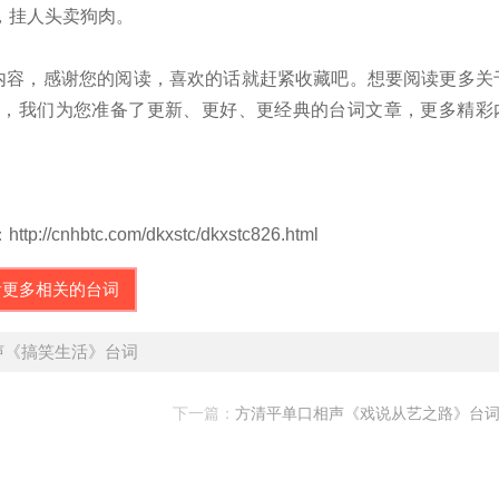
，挂人头卖狗肉。
内容，感谢您的阅读，喜欢的话就赶紧收藏吧。想要阅读更多关
com），我们为您准备了更新、更好、更经典的台词文章，更多精彩
tc.com/dkxstc/dkxstc826.html
看更多相关的台词
声《搞笑生活》台词
下一篇：
方清平单口相声《戏说从艺之路》台