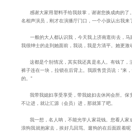
感谢大家用塑料手给我鼓掌，谢谢您换成肉的了
名相声演员，刚才在演播厅门口，一个小孩认出我来了
一般的大人都认识我，今天我上济南逛街去，马
我很绅士的走到她面前，我说，我是方清平。她更激动
这都是个别情况，其实我还真是名人。有钱了，
裤子连在一块，拉锁在后背上。我跟售货员说：“来，
的。”
我带我媳妇享受享受，带我媳妇去休闲会所。保
不让进，就让汇源（会员）进，那就算了吧。
我一想，名人呐，不能光学人家花钱。您看人家
浪狗我就抱家去，挨好几回骂。遛狗的在后面跟着呢