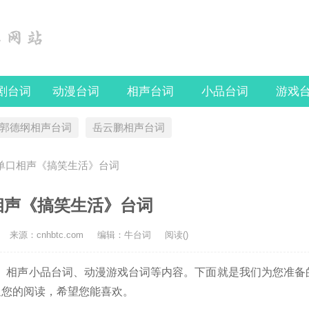
剧台词
动漫台词
相声台词
小品台词
游戏
郭德纲相声台词
岳云鹏相声台词
平单口相声《搞笑生活》台词
相声《搞笑生活》台词
来源：cnhbtc.com
编辑：牛台词
阅读(
)
相声小品台词、动漫游戏台词等内容。下面就是我们为您准备
迎您的阅读，希望您能喜欢。