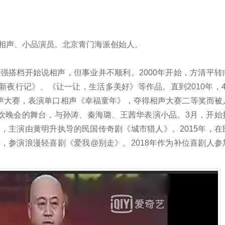
地相声、小品演员。北京青门海派创始人。
付强搭档开始说相声，但事业并不顺利。2000年开始，方清平转
夜行记》、《让一让，生活多美好》等作品。直到2010年，4
相声大赛，表演单口相声《幸福童年》，夺得相声大赛二等奖而被
联欢晚会的舞台，与孙涛、秦海璐、王茜华表演小品。3月，开始
4年，主演由黄明升执导的民国传奇剧《城市猎人》。2015年，在
年，参演浪漫轻喜剧《爱我@别走》。2018年作为补位喜剧人参