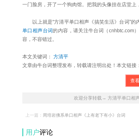
一门脸房，开了一个狗肉馆。把我的头像挂在店堂上
以上就是“方清平单口相声《搞笑生活》台词”的
单口相声台词
的内容，请关注牛台词（cnhbtc.
容，不容错过。
本文关键词：
方清平
文章由牛台词整理发布，转载请注明出处！本文链接：http://cnhb
查
欢迎分享转载→ 方清平单口相
上一篇：
周培岩佛系单口相声《上有老下有小》台词
用户
评论