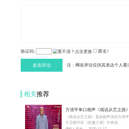
验证码:
匿名?
发表评论
注：网友评论仅供其表达个人看
相关
推荐
《戏说从艺之路》是由相声演员方清平
方卫视节目《笑傲江湖》中表演...
(
54
)人喜欢
2020-11-17