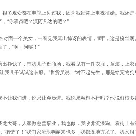
。很多观众都在电视上见过我，因为我经常上电视征婚。我还是
，“你演员吧？演阿凡达的吧？”
路对面一个美女，一看见我露出惊讶的表情，“啊”，这是粉丝啊
了，“啊，阿嚏！”
演出挣钱了，带我儿子逛商场，我看见有一件衣服，童装，上衣
让我儿子试试这衣服。”售货员说：“对不起先生，那是给宠物狗
安不让我们进，说只让会员进。我说果粒橙不行吗？他说鲜橙多
成龙大哥，人家做慈善事业，我也做，我收养流浪狗。看街上有
，“抱错了！”我们家流浪狗越来也多，我都没地方呆了。我又租