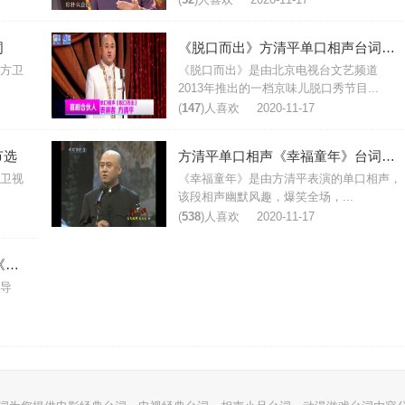
词
《脱口而出》方清平单口相声台词节选
方卫
《脱口而出》是由北京电视台文艺频道
2013年推出的一档京味儿脱口秀节目...
(
147
)人喜欢
2020-11-17
节选
方清平单口相声《幸福童年》台词完整版
卫视
《幸福童年》是由方清平表演的单口相声，
该段相声幽默风趣，爆笑全场，...
(
538
)人喜欢
2020-11-17
孙涛方清平2013年央视春晚小品《你摊上事儿了》台词
导