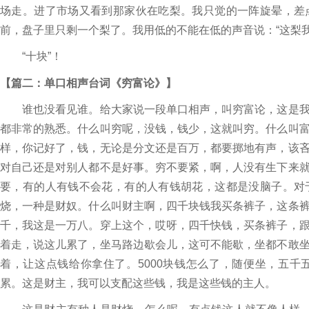
场走。进了市场又看到那家伙在吃梨。我只觉的一阵旋晕，差
前，盘子里只剩一个梨了。我用低的不能在低的声音说：“这梨我
“十块”！
【篇二：单口相声台词《穷富论》】
谁也没看见谁。给大家说一段单口相声，叫穷富论，这是我
都非常的熟悉。什么叫穷呢，没钱，钱少，这就叫穷。什么叫
样，你记好了，钱，无论是分文还是百万，都要掷地有声，该
对自己还是对别人都不是好事。穷不要紧，啊，人没有生下来
要，有的人有钱不会花，有的人有钱胡花，这都是没脑子。对
烧，一种是财奴。什么叫财主啊，四千块钱我买条裤子，这条
千，我这是一万八。穿上这个，哎呀，四千快钱，买条裤子，
着走，说这儿累了，坐马路边歇会儿，这可不能歇，坐都不敢
着，让这点钱给你拿住了。5000块钱怎么了，随便坐，五
累。这是财主，我可以支配这些钱，我是这些钱的主人。