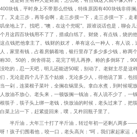
这是财主有种人是财烧，怎么呢，有点钱这人就不像人样，兜
400块钱，平时身上不带那么些钱，特殊原因有400块钱非
了。又走三步，再等会啊，走三步摸一下，走三步摸一下，走着
叽坐地上了。找吧，“噢，在这个兜呢”。跟谁说话也是，聊会儿天
个月这四百块钱用不了了，措成白纸了。财烧，有点钱，烧的
这点钱把他拿主了。钱财的奴才，单有这么一种人，有人说，
人，家里有钱，占着房躺着地，银行里存了多少多少钱，称两
称30、50的，倒舍得花，花完了明儿再挣。称的多倒坏了，9
没吃的，忍一天吧，明儿还能进50呢，别动了。老财主尽是这
们，无论是四个儿子五个姑娘，无论多少人，得他说了算，包
当一剁，连菜根子菜叶，全搁在锅里头。拿白水煮，到时候呢
人放油不放心。老头来，一顿饭搁一钱油，有人说不少了，一
根筷子，筷子头上绑一老钱，快放油的时候，老头过来了，把
白菜上沾一下，赶紧提回来，噗，又杵回瓶子里了。
半斤油，大年三十打了半斤油，转过年初一还剩八两多――
呀！孩子们围着他，咬一口，老头高兴：“呵，我们家起家运，