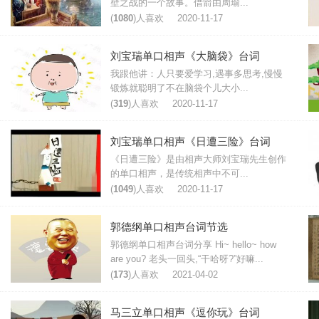
壁之战的一个故事。借箭由周瑜...
(
1080
)人喜欢
2020-11-17
刘宝瑞单口相声《大脑袋》台词
我跟他讲：人只要爱学习,遇事多思考,慢慢
锻炼就聪明了不在脑袋个儿大小...
(
319
)人喜欢
2020-11-17
刘宝瑞单口相声《日遭三险》台词
《日遭三险》是由相声大师刘宝瑞先生创作
的单口相声，是传统相声中不可...
(
1049
)人喜欢
2020-11-17
郭德纲单口相声台词节选
郭德纲单口相声台词分享 Hi~ hello~ how
are you? 老头一回头,“干哈呀?”好嘛...
(
173
)人喜欢
2021-04-02
马三立单口相声《逗你玩》台词