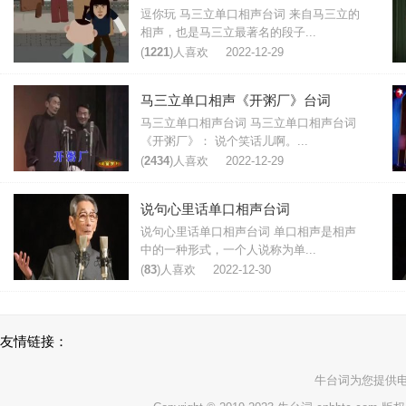
逗你玩 马三立单口相声台词 来自马三立的
相声，也是马三立最著名的段子...
(
1221
)人喜欢
2022-12-29
马三立单口相声《开粥厂》台词
马三立单口相声台词 马三立单口相声台词
《开粥厂》： 说个笑话儿啊。...
(
2434
)人喜欢
2022-12-29
说句心里话单口相声台词
说句心里话单口相声台词 单口相声是相声
中的一种形式，一个人说称为单...
(
83
)人喜欢
2022-12-30
友情链接：
牛台词
为您提供