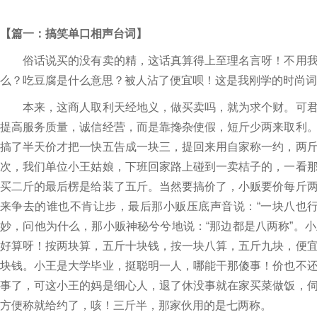
【篇一：搞笑单口相声台词】
俗话说买的没有卖的精，这话真算得上至理名言呀！不用我
么？吃豆腐是什么意思？被人沾了便宜呗！这是我刚学的时尚词
本来，这商人取利天经地义，做买卖吗，就为求个财。可君
提高服务质量，诚信经营，而是靠搀杂使假，短斤少两来取利
搞了半天价才把一快五告成一块三，提回来用自家称一约，两
次，我们单位小王姑娘，下班回家路上碰到一卖桔子的，一看
买二斤的最后楞是给装了五斤。当然要搞价了，小贩要价每斤
来争去的谁也不肯让步，最后那小贩压底声音说：“一块八也
妙，问他为什么，那小贩神秘兮兮地说：“那边都是八两称”。
好算呀！按两块算，五斤十块钱，按一块八算，五斤九块，便
块钱。小王是大学毕业，挺聪明一人，哪能干那傻事！价也不
事了，可这小王的妈是细心人，退了休没事就在家买菜做饭，
方便称就给约了，咳！三斤半，那家伙用的是七两称。