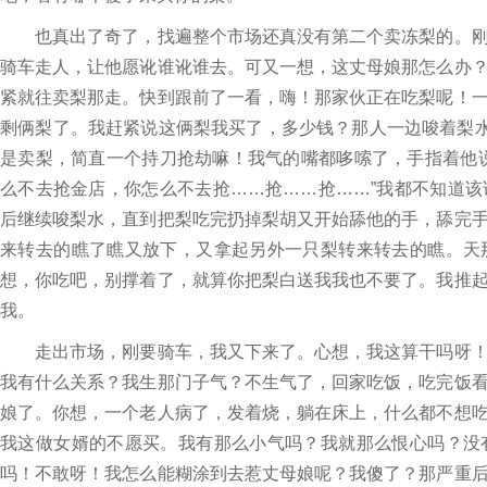
也真出了奇了，找遍整个市场还真没有第二个卖冻梨的。刚
骑车走人，让他愿讹谁讹谁去。可又一想，这丈母娘那怎么办
紧就往卖梨那走。快到跟前了一看，嗨！那家伙正在吃梨呢！
剩俩梨了。我赶紧说这俩梨我买了，多少钱？那人一边唆着梨水
是卖梨，简直一个持刀抢劫嘛！我气的嘴都哆嗦了，手指着他
么不去抢金店，你怎么不去抢……抢……抢……”我都不知道
后继续唆梨水，直到把梨吃完扔掉梨胡又开始舔他的手，舔完
来转去的瞧了瞧又放下，又拿起另外一只梨转来转去的瞧。天
想，你吃吧，别撑着了，就算你把梨白送我我也不要了。我推
我。
走出市场，刚要骑车，我又下来了。心想，我这算干吗呀！
我有什么关系？我生那门子气？不生气了，回家吃饭，吃完饭
娘了。你想，一个老人病了，发着烧，躺在床上，什么都不想
我这做女婿的不愿买。我有那么小气吗？我就那么恨心吗？没
吗！不敢呀！我怎么能糊涂到去惹丈母娘呢？我傻了？那严重