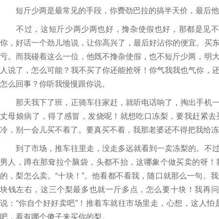
短斤少两是最常见的手段，你费劲巴拉的搞半天价，最后他
不过，这短斤少两少两也好，搀杂使假也好，那都是见不得
你，好话一个劲儿地说，让你高兴了，最后好沾你的便宜。买
亏。而我碰着这么一位，他既不搀杂使假，也不短斤少两，明
人说了，怎么可能？我不买了你还能抢呀！你气我我也气你，
怎么回事？你听我慢慢跟你说。
那天我下了班，正骑车往家赶，就听电话响了，掏出手机一
丈母娘病了，得了感冒，发烧呢！就想吃口冻梨，要我赶紧去
冷，别一会儿买不着了。要真买不着，我那老婆还不得把我给冻
到了市场，推车往里走，没走多远就看到一卖冻梨的。不过
男人，蹲在那耷拉个脑袋，头都不抬，这哪象个做买卖的呀！
的，梨怎么卖。“十块！”。他看都不看我，随口就那么一句。
块钱左右，这三个梨最多也就一斤多点，怎么要十块！我再问一
说：“你自个好好卖吧”！推着车就往市场里走，心想，这人
吧，看有哪个傻子来买你的梨。