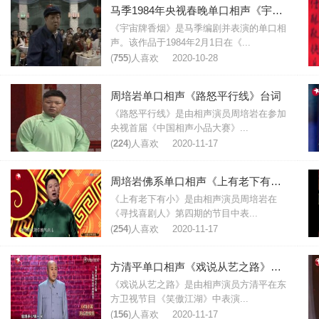
马季1984年央视春晚单口相声《宇宙牌香烟》台词
《宇宙牌香烟》是马季编剧并表演的单口相
声。该作品于1984年2月1日在《...
(
755
)人喜欢
2020-10-28
周培岩单口相声《路怒平行线》台词
《路怒平行线》是由相声演员周培岩在参加
央视首届《中国相声小品大赛》...
(
224
)人喜欢
2020-11-17
周培岩佛系单口相声《上有老下有小》台词
《上有老下有小》是由相声演员周培岩在
《寻找喜剧人》第四期的节目中表...
(
254
)人喜欢
2020-11-17
方清平单口相声《戏说从艺之路》台词
《戏说从艺之路》是由相声演员方清平在东
方卫视节目《笑傲江湖》中表演...
(
156
)人喜欢
2020-11-17