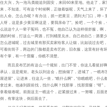
住大兴，为一泡马粪能追到固安，来回60来里地。他走了，
来，不知道。可有这个时候啊，正做着饭呢，天气上来了，坏
出人命。怎么办呢？有办法，抓一把黄豆，洒到大门口，哗－
人呀，这是多少黄豆啊这是，要我亲命了”。捡吧，一个个捡
么说这个人一辈子冤吗，也不冤，他自己认为这样很舒服，啊
酒的时候，打这么一两酒，打到桶里兑水。自己劝自己：酒要
怎么进城呢，过去城里有那买卖家给客人让烟，比如说过去吧
可着街筒子，两边的门脸都是卖布艺的，旧衣服，这里有好有
有个掌，有一个窟窿，你瞧不清楚。
而且卖布艺的有这么一个规矩，出门不管，你这儿看挺好啊
承认，这是规矩。老头以到这会，想抽烟了，进城了，一瞧布
屋进屋”，让进来，往这儿一坐，“瞧什么啊”，“你瞧瞧吧，什么
拿过来。他凑到跟前找，找什么啊？找那掌，找那窟窿：“呀”
拿着烟卷呢。前面这主一瞧这个，赶紧接过来，一努嘴，后面把
倒，有掌这块，倒后面去了。