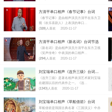
方清平单口相声《春节记事》台词
《春节记事》是由相声演员方清平在东方卫
视《欢乐喜剧人》上表演的单口...
(
328
)人喜欢
2020-11-17
方清平单口相声《新名词》台词节选
《新名词》是由相声演员方清平在东方卫视
《笑声传奇》中表演的单口相声...
(
294
)人喜欢
2020-11-17
刘宝瑞单口相声《连升三级》台词完整版
《连升三级》是著名相声表演艺术家刘宝瑞
在建国以后的代表作之一。《连...
(
1343
)人喜欢
2020-11-17
刘宝瑞单口相声《草船借箭》台词
草船借箭是我国古典名著《三国演义》中赤